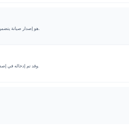
I2P 2.9.0 هو إصدار صيانة يتضمن إصلاحات للأخطاء البرمجية وعملًا على ميزات جديدة.
2.8.2 يُصلح خللًا كان يتسبب في حالات فشل SHA256، وقد تم إدخاله في إصدار 2.8.1.