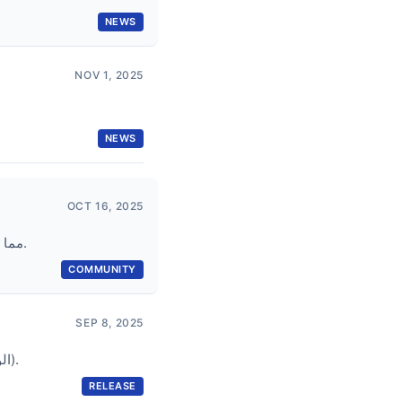
NEWS
NOV 1, 2025
NEWS
OCT 16, 2025
تظهر عدة تنفيذات جديدة لـ I2P router، بما في ذلك emissary بلغة Rust و go-i2p بلغة Go، مما يوفر إمكانات جديدة للتضمين وتنويع الشبكة.
COMMUNITY
SEP 8, 2025
تضيف I2P 2.10.0 اختبارات التشفير ما بعد الكم، ودعم متتبّع UDP في I2PSnark، وتحسينات الاستقرار في Hidden Mode (الوضع المخفي).
RELEASE