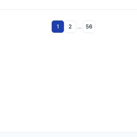
1
2
…
56