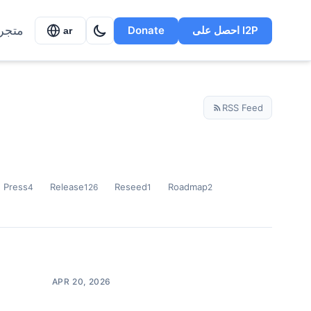
متجر
احصل على I2P
Donate
ar
RSS Feed
Press
Release
Reseed
Roadmap
4
126
1
2
APR 20, 2026