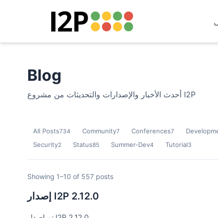
Blog
أحدث الأخبار والإصدارات والتحديثات من مشروع I2P
All Posts
Community
Conferences
Developm
734
7
7
Security
Status
Summer-Dev
Tutorial
2
85
4
3
Showing 1–10 of 557 posts
إصدار I2P 2.12.0
تم إصدار I2P 2.12.0