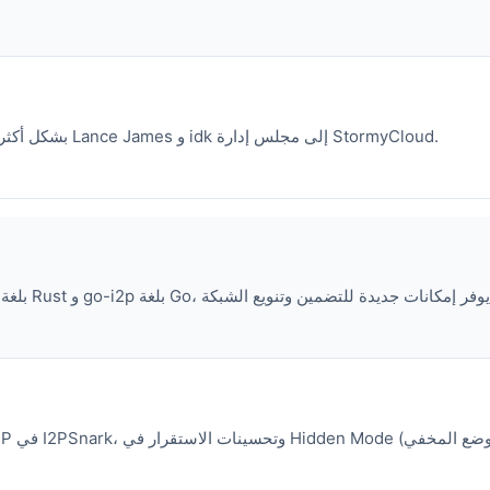
توحد StormyCloud جهودها رسميًا مع I2P بشكل أكثر جوهرية، مع انضمام Lance James و idk إلى مجلس إدارة StormyCloud.