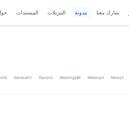
شارك معنا
مدونة
التنزيلات
المستندات
حول
ent
General
I2pcon
Meeting
Meetup
News
9
12
2
286
3
3