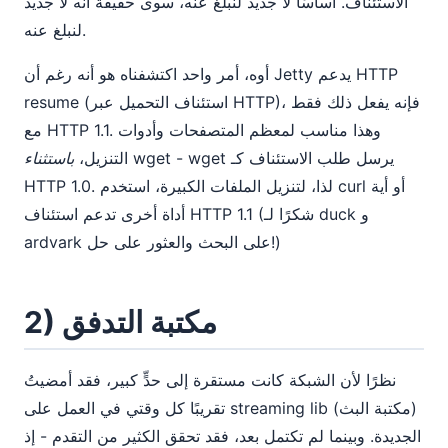
الاستئناف. أساسًا لا جديد لنبلغ عنه، سوى حقيقة أنه لا جديد
لنبلغ عنه.
أوه، أمر واحد اكتشفناه هو أنه رغم أن Jetty يدعم HTTP
resume (استئناف التحميل عبر HTTP)، فإنه يفعل ذلك فقط
مع HTTP 1.1. وهذا مناسب لمعظم المتصفحات وأدوات
wget - wget يرسل طلب الاستئناف كـ
التنزيل،
باستثناء
HTTP 1.0. لذا، لتنزيل الملفات الكبيرة، استخدم curl أو أية
أداة أخرى تدعم استئناف HTTP 1.1 (شكرًا لـ duck و
ardvark على البحث والعثور على حل!)
2) مكتبة التدفق
نظرًا لأن الشبكة كانت مستقرة إلى حدٍّ كبير، فقد أمضيتُ
تقريبًا كل وقتي في العمل على streaming lib (مكتبة البث)
الجديدة. وبينما لم تكتمل بعد، فقد تحقق الكثير من التقدم - إذ