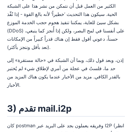
الكثير من العمل قبل أن نتمكن من نشر هذا على الشبكة
الحية. سيكون هذا التحديث ‘خطيراً’ لأنه بالغ القوة - إذا نُفِّذ
بشكل سيئ للغاية، يمكننا تنفيذ هجوم حجب الخدمة الموزع
(DDoS) على أنفسنا في لمح البصر، ولكن إذا أُنجز كما ينبغي،
حسناً، دعوني أقول فقط إن هناك قدراً كبيراً من الإمكانات
(نعد بأقل وننجز بأكثر).
إذن، وبعد قول ذلك، وبما أن الشبكة في «حالة مستقرة» إلى
حد ما، فلستُ في عجلة من أمري لإطلاق شيء لم يُختبر
بالقدر الكافي. مزيد من الأخبار عندما يكون هناك المزيد من
الأخبار.
3) تقدم mail.i2p
كان postman وفريقه يعملون بجد على البريد عبر I2P (انظر