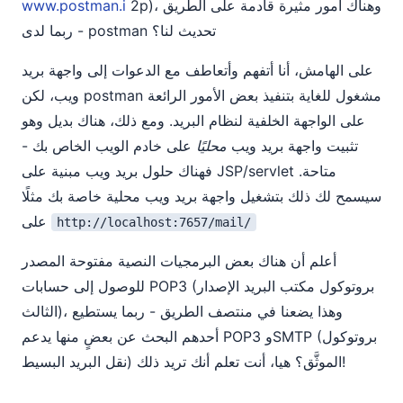
2p)، وهناك أمور مثيرة قادمة على الطريق
www.postman.i
- ربما لدى postman تحديث لنا؟
على الهامش، أنا أتفهم وأتعاطف مع الدعوات إلى واجهة بريد
ويب، لكن postman مشغول للغاية بتنفيذ بعض الأمور الرائعة
على الواجهة الخلفية لنظام البريد. ومع ذلك، هناك بديل وهو
تثبيت واجهة بريد ويب
محليًا
على خادم الويب الخاص بك -
فهناك حلول بريد ويب مبنية على JSP/servlet متاحة.
سيسمح لك ذلك بتشغيل واجهة بريد ويب محلية خاصة بك مثلًا
على
http://localhost:7657/mail/
أعلم أن هناك بعض البرمجيات النصية مفتوحة المصدر
للوصول إلى حسابات POP3 (بروتوكول مكتب البريد الإصدار
الثالث)، وهذا يضعنا في منتصف الطريق - ربما يستطيع
أحدهم البحث عن بعضٍ منها يدعم POP3 وSMTP (بروتوكول
نقل البريد البسيط) الموثَّق؟ هيا، أنت تعلم أنك تريد ذلك!