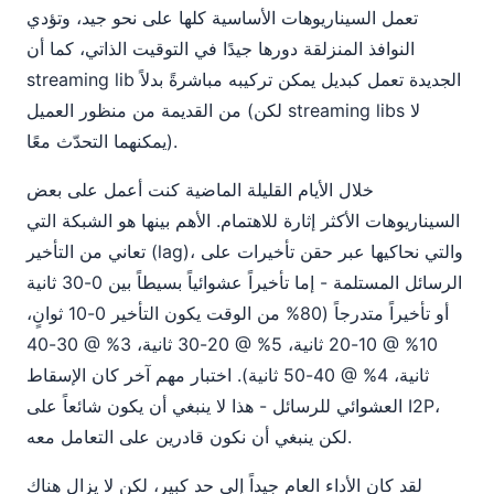
تعمل السيناريوهات الأساسية كلها على نحو جيد، وتؤدي
النوافذ المنزلقة دورها جيدًا في التوقيت الذاتي، كما أن
streaming lib الجديدة تعمل كبديل يمكن تركيبه مباشرةً بدلاً
من القديمة من منظور العميل (لكن streaming libs لا
يمكنهما التحدّث معًا).
خلال الأيام القليلة الماضية كنت أعمل على بعض
السيناريوهات الأكثر إثارة للاهتمام. الأهم بينها هو الشبكة التي
تعاني من التأخير (lag)، والتي نحاكيها عبر حقن تأخيرات على
الرسائل المستلمة - إما تأخيراً عشوائياً بسيطاً بين 0-30 ثانية
أو تأخيراً متدرجاً (80% من الوقت يكون التأخير 0-10 ثوانٍ،
10% @ 10-20 ثانية، 5% @ 20-30 ثانية، 3% @ 30-40
ثانية، 4% @ 40-50 ثانية). اختبار مهم آخر كان الإسقاط
العشوائي للرسائل - هذا لا ينبغي أن يكون شائعاً على I2P،
لكن ينبغي أن نكون قادرين على التعامل معه.
لقد كان الأداء العام جيداً إلى حد كبير، لكن لا يزال هناك