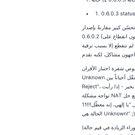
0.6.0.3 statu
ز لتستمتعوا به. إنه تحسّن كبير مقارنةً بإصدار
0.6.0.2 (ليس من غير المألوف أن تمضي عدة أيام بدون انقطاع على irc - لقد حصلت على 5 أيام من التشغيل
قية)، لكن هناك بعض الأمور الجديرة بالانتباه. ومع ذلك، ليس الأمر دائمًا كذلك -
- “Why does it say Status: Unknown?” الحالة
 بين “OK” و"ERR-
Reject"، فهذا لا يعني إطلاقاً أن كل شيء بخير - إذا رأيت ERR-Reject في أي وقت، فهذا يعني على الأرجح أنك
تواجه مشكلة NAT أو جدار حماية. أعلم أن هذا مربك، وسيكون هناك إصدار لاحق يوفّر عرضاً أوضح للحالة (ومع حل
تلقائي عندما يكون ذلك ممكناً)، لكن في الوقت الحالي، لا تستغرب إذا تجاهلتك عندما تقول “يا إلهي، إنه معطّل!!!11
الحالة هي Unknown!” ;)
(السبب وراء الزيادة في قيم حالة Unknown هو أننا نتجاهل اختبارات الأقران التي يكون فيها “Charlie” [2] طرفاً