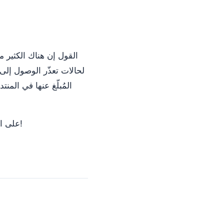
القول إن هناك الكثير 
على أي حال، أراكم جميعًا الليلة الساعة 8 مساءً بتوقيت غرينتش في #i2p على الخوادم المعتادة!