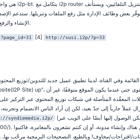
وفّر بعض وظائف الإدارة مثل رفع الملفات وتنزيلها. ستدعم الإصد
الإنشاء والرفع التلقائيين لملفات تورنت.
[4]
/?page_id=31
http://susi.i2p/?p=33
لقائمة وفي القناة، لدينا تطبيق عميل جديد للتدوين/توزيع المحتوى الآمن
(ويمكن الوصول إليها أيضًا على الويب عبر
://syndiemedia.i2p/
://66.111.51.110:8000
ات/اقتراحات/مخاوف! وبالطبع، التصحيحات البرمجية مرحَّب بها، 