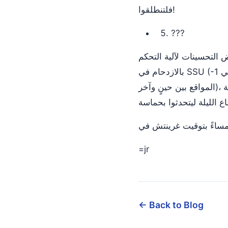
فلتنطلقوا!
???
 التحسينات لآلية التحكم
بالازدحام في SSU (-1 موجود في cvs بالفعل)، وعلى محدد عرض النطاق، وعلى netDb (لحالات تعذّر الوصول إلى
المواقع بين حينٍ وآخر)، وكذلك على تنقيح مشكلة CPU المُبلّغ عنها في المنتدى. أنا متأكد أن آخرين يعملون على
=jr
← Back to Blog