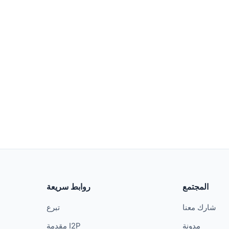
المجتمع
روابط سريعة
شارك معنا
تبرع
مدونة
مقدمة I2P