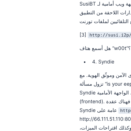
SusiBT هي واجهة ويب أمامية لـ i2p-bt. يتكامل مع i2p router الخاص بك ويتيح الرفع والتنزيل التلقائيين، ويستأنف
ارات اللاحقة من التطبيق
[3]
http://susi.i2p
هل أسمع هتاف “w00t”؟
Syndie
 وموثّق الهوية. مع Syndie،
تزول مسألة “is your eepsite(I2P Site) up”، إذ يمكنك قراءة المحتوى حتى عندما يكون الموقع متوقفًا، غير أن
Syndie يتجنب كل المشكلات المعقّدة المتأصلة في شبكات توزيع المحتوى عبر التركيز على الواجهة الأمامية
(frontend). على أي حال، ما يزال عملاً جارياً إلى حدّ بعيد، لكن إن أراد الناس الانضمام وتجربته، فهناك عقدة
Syndie عامة على
http
http/). لا تترددوا في الدخول هناك وإنشاء مدونة، أو إن كنتم تشعرون بالمغامرة، فاكتبوا
وكذلك اقتراحات الميزات،