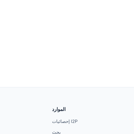
الموارد
إحصائيات I2P
بحث