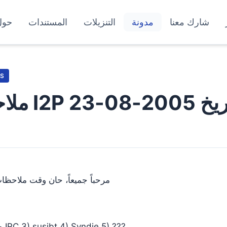
شارك معنا
مدونة
التنزيلات
المستندات
حول
S
I2P بتاريخ 2005-08-23
مرحباً جميعاً، حان وقت ملاحظات
حالة 0.6.0.3 2) حالة IRC 3) susibt 4) Syndie 5) ???