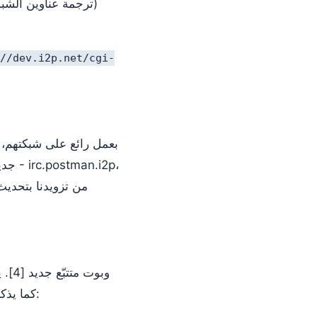
//dev.i2p.net/cgi-
susibt تطبيق ويب (يسهل نشره في مثيل i2p jetty لديك) لإدارة تشغيل i2p-bt. كما يذكر موقعها: