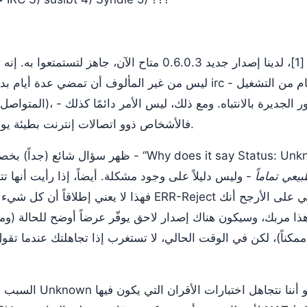
s
كما ذُكر قبل أيام [1]، لدينا إصدار جديد 0.6.0.3 متاح الآن، جاه
المتواصل لم تنقطع إلا بسبب تر
فالأشخاص ذوو اتصالات إنترنت بطيئة يواجهون مشاكل، لكنه تقدم.
ظهر سؤال شائع (جداً) بخصوص شفرة اختبار الأقران 
يعي تماماً
- وليس دليلاً على وجود مشكلة. أيضاً، إذا رأيت أنها تتنقّل أحياناً