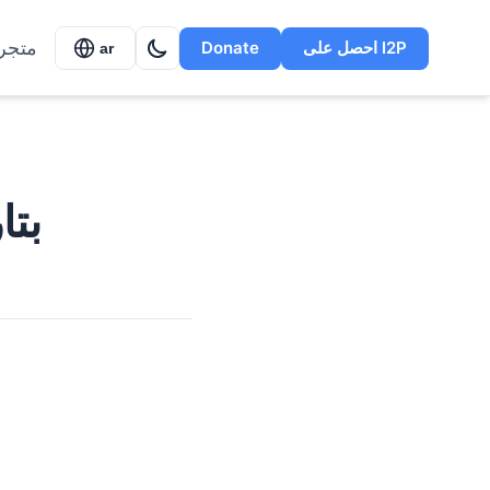
متجر
احصل على I2P
Donate
ar
ملاحظات حالة 