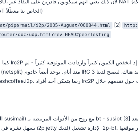
الخاص بنا حتى لو كان NAT الخاص بنا معطّلاً)
[2]
et/pipermail/i2p/2005-August/000844.html
http:
router/doc/udp.html?rev=HEAD#peerTesting
كما ذُكر أعلاه، ل