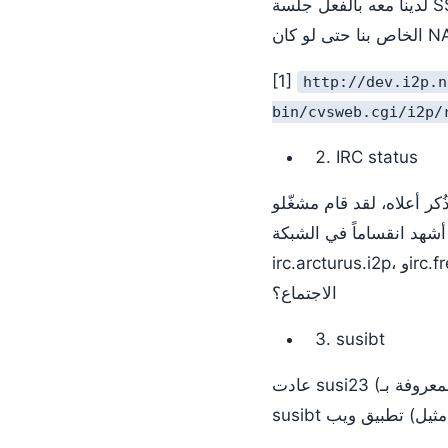
لدينا معه بالفعل جلسة SSU، لأن ذلك يعني أنهم سيكونون قادرين على النفاذ عبر NAT (ترجمة عناوين الشبكة)
[1]
http://dev.i2p.n
bin/cvsweb.cgi/i2p/
IRC status
قد قام مشغّلو Irc2P بعمل رائع على شبكتهم، إذ انخفض الكمون كثيراً وازدادت الموثوقية كثيراً - لم
أشهد انقساماً في الشبكة (netsplit) منذ أيام. يوجد أيضاً خادوم IRC جديد هناك، ليصبح لدينا 3 - irc.postman.i2p،
irc.arcturus.i2p، وirc.freshcoffee.i2p. ربما يتمكن أحد أفراد Irc2P من تزويدنا بتحديث حول تقدمهم خلال
الاجتماع؟
susibt
عادت susi23 (المعروفة بـ susimail) مع زوج من الأدوات المرتبطة بـ bt - susibt [3] وبوت متتبّع جديد [4]. يعد