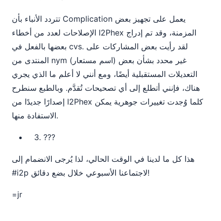
تتردد الأنباء بأن Complication يعمل على تجهيز بعض
الإصلاحات لعدد من أخطاء I2Phex المزمنة، وقد تم إدراج
بعضها بالفعل في cvs. لقد رأيت بعض المشاركات على
المنتدى من nym (اسم مستعار) غير محدد بشأن بعض
التعديلات المستقبلية أيضًا، ومع أنني لا أعلم ما الذي يجري
هناك، فإنني أتطلع إلى أي تصحيحات تُقدَّم. وبالطبع سنطرح
إصدارًا جديدًا من I2Phex كلما وُجدت تغييرات جوهرية يمكن
الاستفادة منها.
???
هذا كل ما لدينا في الوقت الحالي، لذا يُرجى الانضمام إلى
#i2p لاجتماعنا الأسبوعي خلال بضع دقائق!
=jr