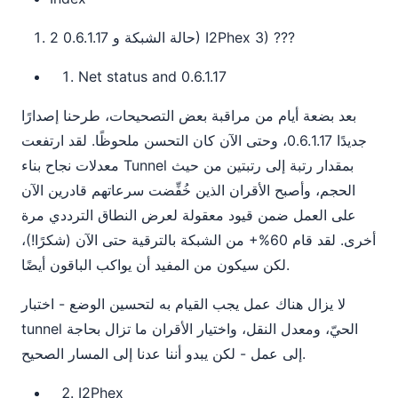
حالة الشبكة و 0.6.1.17 2) I2Phex 3) ???
Net status and 0.6.1.17
بعد بضعة أيام من مراقبة بعض التصحيحات، طرحنا إصدارًا
جديدًا 0.6.1.17، وحتى الآن كان التحسن ملحوظًا. لقد ارتفعت
معدلات نجاح بناء Tunnel بمقدار رتبة إلى رتبتين من حيث
الحجم، وأصبح الأقران الذين خُفِّضت سرعاتهم قادرين الآن
على العمل ضمن قيود معقولة لعرض النطاق الترددي مرة
أخرى. لقد قام 60%+ من الشبكة بالترقية حتى الآن (شكرًا!)،
لكن سيكون من المفيد أن يواكب الباقون أيضًا.
لا يزال هناك عمل يجب القيام به لتحسين الوضع - اختبار
tunnel الحيّ، ومعدل النقل، واختيار الأقران ما تزال بحاجة
إلى عمل - لكن يبدو أننا عدنا إلى المسار الصحيح.
I2Phex