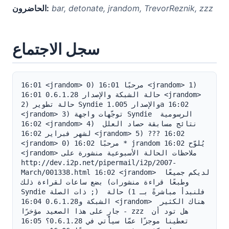
bar, detonate, jrandom, TrevorReznik, zzz
الحاضرون:
سجل الاجتماع
16:01 <jrandom> 0) مرحبًا 16:01 <jrandom> 1) 
حالة الشبكة والإصدار 0.6.1.28 16:01 <jrandom> 
2) حالة تطوير Syndie والإصدار 1.005a 16:02 
<jrandom> 3) توجّهات واجهة Syndie الرسومية 
16:02 <jrandom> 4) نتائج مسابقة حصاد العلل 
لشهر فبراير 16:02 <jrandom> 5) ??? 16:02 
<jrandom> 0) مرحبًا 16:02 * jrandom يُلوّح 16:02 
<jrandom> ملاحظات الحالة الأسبوعية منشورة على 
http://dev.i2p.net/pipermail/i2p/2007-
March/001338.html 16:02 <jrandom> لديكم جميعًا 
بضع ساعات لقراءة ذلك (وطبعًا قراءة منشورات 
Syndie ذات الصلة ;) فلنبدأ مباشرةً بـ 1) حالة 
الشبكة و0.6.1.28 16:04 <jrandom> هناك الكثير 
جارٍ على هذا الصعيد مؤخرًا - zzz هل تود أن 
تعطينا موجزًا عمّا سيأتي في 0.6.1.28؟ 16:05 