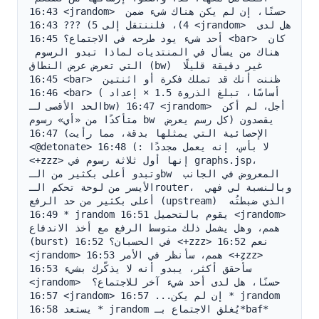
16:43 <jrandom> حسنًا، إن لم يكن هناك شيء ضمن 
4)، فلننتقل إلى 5) ??? 16:43 <jrandom> هل لدى 
أحد شيء يود طرحه في الاجتماع؟ 16:45 <bar> كان 
هناك من يسأل في المنتديات لماذا تبدو الرسوم 
التي تعرض عرض النطاق (bw) غير دقيقة قليلًا 
16:45 <bar> ظننت أنك قد تملك فكرة أو اثنتين 
16:46 <bar> (أساسًا، تبلغ الذروة 1.5 × إعداد 
الحد الأقصى لـbw) 16:47 <jrandom> أجل، لم أكن 
متأكدًا من «أي» رسوم bw يقصدون (كل رسم يعرض 
الإحصائية التي يمثلها بدقة، مما رأيت) 16:47 
<@detonate> لا بأس، إنه يعمل مجددًا :) 16:48 
<+zzz> إنها أول ثلاثة رسوم في graphs.jsp، 
وتبدو أعلى بكثير من الـbw المعروض في الجانب 
الأيسر من لوحة تحكم الـrouter، وبالنسبة لي فهي 
أعلى بكثير من حد الرفع (upstream) الذي ضبطتُه 
16:49 * jrandom يقوم بالتحميل 16:51 <jrandom> 
همم، وهل يشمل ذلك متوسط الرفع مع أخذ الاندفاع 
(burst) في الحسبان؟ 16:52 <+zzz> نعم 16:52 
<jrandom> همم، سأنظر في الأمر 16:53 <+zzz> 
سأُحقق أكثر، يبدو أنه لا يذكّرك بشيء 16:53 
<jrandom> حسنًا، هل لدى أحد شيء آخر للاجتماع؟ 
16:57 <jrandom> إن لم يكن... 16:57 * jrandom 
يستعد 16:58 * jrandom يُغلق الاجتماع بـ*baf*