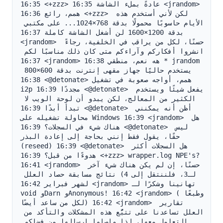
16:35 <+zzz> عادةً بملء الشاشة 16:35 <jrandom> 
همم، رائع 16:36 <+zzz> لكن لأني أستخدم هذه 
الأيام حاسوبًا محمولًا بدقة 768×1024... على مكتبي 
بدقة 1200×1600 لن أشغل الشاشة كاملة 16:37 
<jrandom> حسنًا، لكل من يراقب في الخلفية، رجاءً 
انشروا أفكاركم وآراءكم متى كان ذلك مناسبًا لكم 
16:37 <jrandom> هه نعم، منطقي 16:38 * jrandom 
يستخدم حاليًا جهاز مقهى إنترنت بدقة 600×800 
16:38 <@detonate> همم، أواجه صعوبة في تشغيل 
i2p مجددًا 16:39 <@detonate> يفعل شيئًا ويستخدم 
الكثير من المعالج، لكن يبدو أن لوحة الويب لا 
تبدأ أبدًا 16:39 <@detonate> أظن أنه يمكنني 
محاولة تشغيله على Windows 16:39 <jrandom> هل 
هناك شيء في السجلات؟ 16:39 <@detonate> ليس 
حقًا، يقول فقط إنني بحاجة إلى إعادة البذر 
(reseed) 16:39 <@detonate> هل السجلات أكثر 
هدوءًا من قبل؟ 16:39 <+zzz> wrapper.log NPE's? 
16:41 <jrandom> حسنًا، إن لم يكن هناك شيء آخر 
لـ3، فلننتقل إلى 4) نتائج مسابقة حصاد العلل 
لشهر فبراير 16:42 <jrandom> تهانينا وشكرًا لـ 
void وDarn وAnonymous! 16:42 <jrandom> (وطبعًا 
لكل من ساعد أيضًا) 16:42 <jrandom> تقارير 
العلل تساعدنا على تتبُّع هذه المشكلات والتأكد من 
التعامل معها، لذا واصلوا إرسالها من فضلكم 