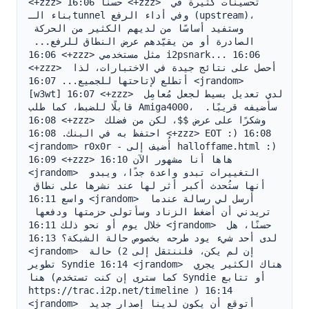
<+zzz> حسنًا 16:06 <+zzz> تحسينات كثيرة في 
بناء الـtunnel وفي أداء الرفع (upstream)، 
وستفيد أساسًا من لديهم الكثير من الحركة 
الصادرة أو من يقيّدهم عرض النطاق للرفع... 
16:06 <+zzz> مثل مستخدمي i2psnark... 16:06 
<+zzz> أحصل على نتائج جيدة في الاختبارات، لذا 
أتطلع لإتاحتها للجميع... 16:07 <jrandom> 
[w3wt] 16:07 <+zzz> لدي تعديل بسيط لجعل مُعامِل 
قابلًا للضبط، كما طلب Amiga4000، سأضيفه قريبًا. 
16:08 <+zzz> وشكرًا على عرض $$، لكن من فضلك 
احتفظ به في البنك. 16:08 <+zzz> EOT :) 16:08 
<jrandom> r0x0r - أُضيف إلى halloffame.html :) 
16:09 <+zzz> هاها أنا مشهور الآن 16:10 
<jrandom> التغييرات تبدو واعدة جدًا، ويبدو 
أنها ستُحدث أكبر أثر لها عند نشرها على نطاق 
واسع 16:11 <jrandom> أرسل لي رسالة عندما 
تريدني أن أضغط الزناد وسأتولى حزمتها ودفعها 
خلال يوم أو نحو ذلك 16:11 <jrandom> حسنًا، هل 
لدى أحد شيء يود طرحه بخصوص حالة الشبكة؟ 16:13 
<jrandom> إن لم يكن، فلننتقل إلى 2) حالة 
تطوير Syndie 16:14 <jrandom> هناك الكثير يجري 
هنا (كما سترى إن كنت تستخدم Syndie أو تتابع 
https://trac.i2p.net/timeline ) 16:14 
<jrandom> أتوقع أن يكون لدينا إصدار جديد 