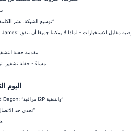
:30
5:00 مساءً - zzz: “توسيع الشبكة، نشر الكلمة”
6:45 مساءً - dnj: مقدمة حفلة التش
7:00 مساءً - حفلة تشفير،
اليوم الثاني، 
12:00 ظهرًا - David Dagon: “مراقبة I2P والتنقية”
1:00 ظهرًا - zzz: “تحدي حد الاتصال”
00