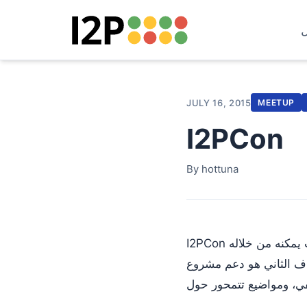
JULY 16, 2015
MEETUP
I2PCon
By hottuna
I2PCon هو الحدث الأول من نوعه. له هدفان قصيران الأجل. أولهما تزويد الجمهور العام بحدث يمكنه من خلاله
شروع I2P ومجتمعه. وسيتخذ هذا