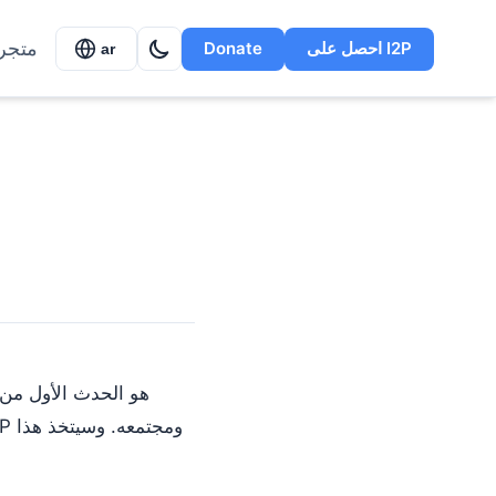
متجر
احصل على I2P
Donate
ar