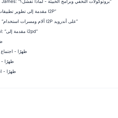
2:30 ظهرًا - Lance James: “بروتوكولات التخفي وبرامج الخبيثة - لماذا تفشل؟”
3:30 ظهرًا - psi: “مقدمة إلى تطوير تطبيقات I2P”
4:00 ظهرًا - str4d: “آلام ومسرات استخدام I2P على أندرويد”
4:30 ظهرًا - orignal: “مقدمة إلى i2pd”
45
5:15 ظهرًا - اجت
6:15 ظهرً
6:45 ظهرًا 