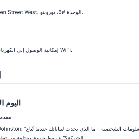
Hacklab في 1266 Queen Street West، الوحدة #6، تورونتو.
ستوفر Hacklab إمكانية الوصول إلى الكهرباء وشبكة WiFi.
ا
اليوم الأول،
3:00 مساءً - zzz: م
الشركة؟” شروط خدمة مختلفة من تطبي