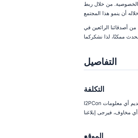
 بالخصوصية. من خلال ربط
Toronto Cryp. وتُوفر Hacklab الموقع وكل ما
التفاصيل
التكلفة
I2PCon مجاني تمامًا للحضور! نطلب منك التسجيل لإعطائنا تقديرًا لعدد الحضور. لا يُطلب منك تقديم أي معلومات
الموقع