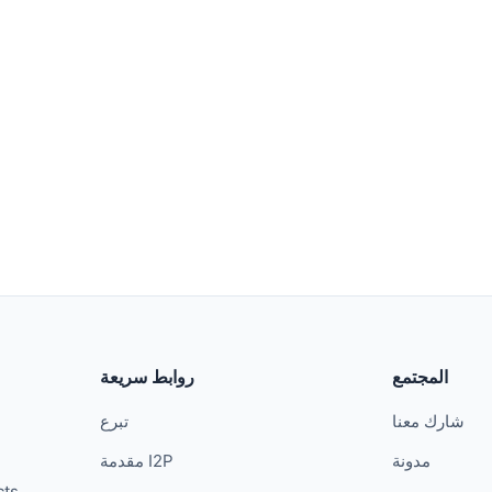
المجتمع
روابط سريعة
شارك معنا
تبرع
مدونة
مقدمة I2P
cts