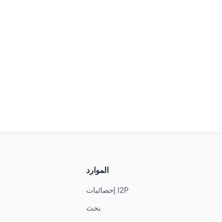
الموارد
إحصائيات I2P
بحث