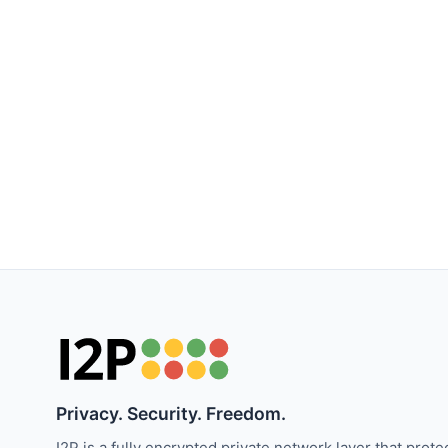
Privacy. Security. Freedom.
I2P is a fully encrypted private network layer that prote