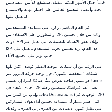
قُدماً. خلال الأشهر الثلاثة المقبلة، سنشجّع كلاً من المساهمين
الجدد وأعضاء المجتمع الحاليين على اختيار مهمة والاستمتاع
بالعمل عليها!
في العام الماضي، ركزنا على مساعدة المستخدمين
والمطورين على الاستفادة من I2P، وذلك من خلال تحسين
أدوات API وإيلاء بعض الاهتمام للتطبيقات التي تعمل عبر
I2P. هذا العام، نريد تحسين تجربة المستخدم بالعمل على
جانب يؤثر على الجميع: الأداء.
على الرغم من أن شبكات التوجيه البصلي تُوصَف كثيرًا بأنها
شبكات “منخفضة الكمون”، فإن توجيه حركة المرور عبر
حواسيب إضافية يفرض عبئًا إضافيًا كبيرًا. إن تصميم tunnel
أحادي الاتجاه في I2P يعني أنه، افتراضيًا، ستتضمن رحلة
ذهاب وإياب بين اثنتين من Destinations (الوجهات في I2P)
اثني عشر مشاركًا! سيساعد تحسين أداء هؤلاء المشاركين
على تقليل كمون الاتصالات من الطرف إلى الطرف، وكذلك