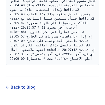
جاهز بخصوص التذاكر، سيكون لدينا حوالي 8 أشخاص 
هناك 20:04:48 <zzz> أعلنوا عن الطريقة الجديدة 
لإعداد التجمعات. عادةً ما يقوم hottuna2 
بتسجيلنا، هل ستقوم بذلك هذا العام؟ 20:05:43 
<zzz> حسناً، سيتعين علينا المتابعة مع hottuna2 
للتأكد من حصولنا على طاولة محجوزة 20:05:47 
<zzz> أي شيء آخر بخصوص 2) ؟ 20:05:57 
<zlatinb> قد أحضر فقط وألتقي بكم لتناول 
مشروبات في الخارج 20:05:57 <zlatinb> إلا إذا 
حالفني الحظ وحصلت على تذكرة 20:07:09 <zzz> 
كان لدينا بالفعل تذاكر إضافية، لكن قد تكون 
انتهت صلاحيتها. اسأل echelon 20:07:12 <zzz> أي 
شيء آخر بخصوص 2) ؟ 20:07:31 <zzz> أي شيء آخر 
للاجتماع؟ 20:09:00 * zzz *baffs* أُغلق الاجتماع
← Back to Blog