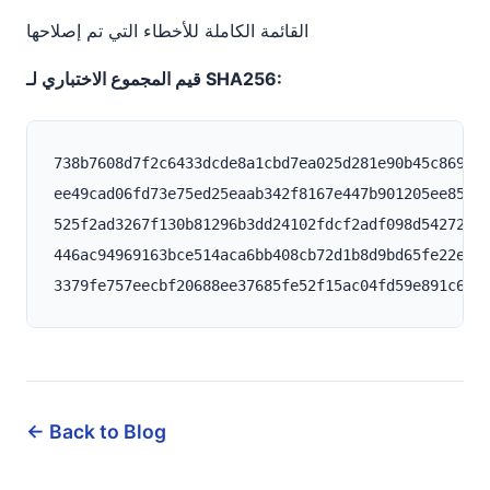
القائمة الكاملة للأخطاء التي تم إصلاحها
قيم المجموع الاختباري لـ SHA256:
738b7608d7f2c6433dcde8a1cbd7ea025d281e90b45c869538
ee49cad06fd73e75ed25eaab342f8167e447b901205ee8593a
525f2ad3267f130b81296b3dd24102fdcf2adf098d54272da4
446ac94969163bce514aca6bb408cb72d1b8d9bd65fe22e773
← Back to Blog