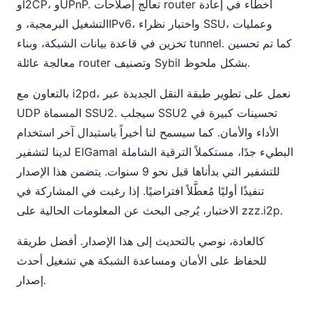
وI2CP، وUPnP. تعالج إصلاحات router أخطاء في إعادة
التشغيل البرمجية، وIPv6، واختبار نظراء SSU، وعمليات
تخزين في قاعدة بيانات الشبكة، وبناء tunnel. كما تم تحسين
معالجة عائلة router وتصنيف Sybil بشكل ملحوظ.
بالتعاون مع i2pd، نعمل على تطوير طبقة النقل الجديدة عبر
UDP المسماة SSU2. سيجلب SSU2 تحسينات كبيرة في
الأداء والأمان. كما سيسمح لنا أخيراً باستبدال آخر استخدام
لدينا لتشفير ElGamal البطيء جدًا، مستكملاً الترقية الشاملة
للتشفير التي بدأناها قبل نحو 9 سنوات. يتضمن هذا الإصدار
تنفيذًا أوليًا مُعطَّلاً افتراضيًا. إذا رغبت في المشاركة في
الاختبار، يُرجى البحث عن المعلومات الحالية على zzz.i2p.
كالعادة، نوصي بالتحديث إلى هذا الإصدار. أفضل طريقة
للحفاظ على الأمان ومساعدة الشبكة هي تشغيل أحدث
إصدار.