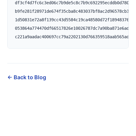
df3cf4d7fc6c3ed06c7b9de5c8c7b9c692295ecddb0d780e31
b9fe281f28971de674f35cba8c483037bf8ac2d96578cb34f5
1d50831e72a8f139cc43d5584c19ca48580d72f1894837689b
053864a774470df66517826e10026787dc7a90ba871e6aded0
← Back to Blog