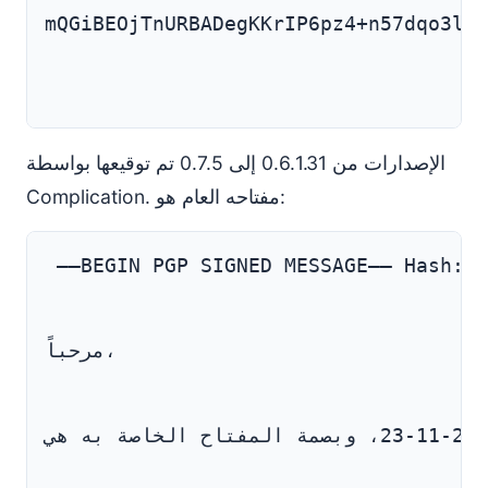
mQGiBEOjTnURBADegKKrIP6pz4+n57dqo3l9Q
الإصدارات من 0.6.1.31 إلى 0.7.5 تم توقيعها بواسطة
Complication. مفتاحه العام هو:
 —–BEGIN PGP SIGNED MESSAGE—– Hash: S
مرحباً،