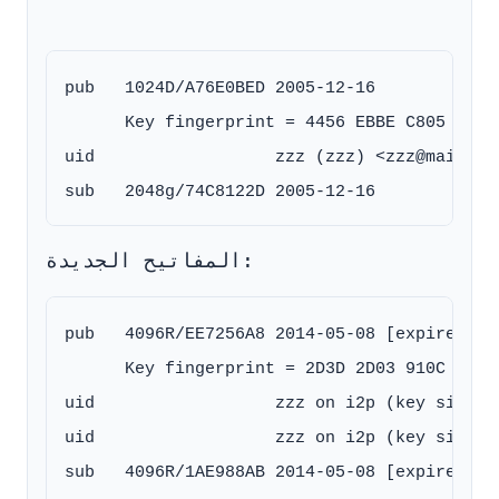
pub   1024D/A76E0BED 2005-12-16

      Key fingerprint = 4456 EBBE C805 63FE
uid                  zzz (zzz) <zzz@mail.i2p
المفاتيح الجديدة:
pub   4096R/EE7256A8 2014-05-08 [expires: 20
      Key fingerprint = 2D3D 2D03 910C 6504
uid                  zzz on i2p (key signing
uid                  zzz on i2p (key signing
sub   4096R/1AE988AB 2014-05-08 [expires: 20