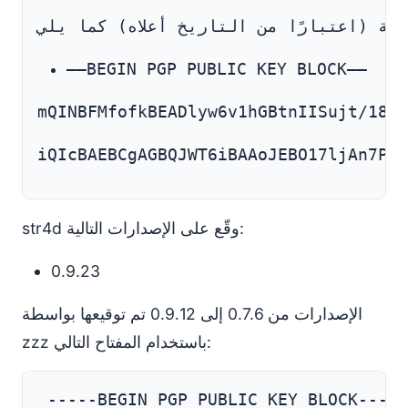
—–BEGIN PGP PUBLIC KEY BLOCK—–
mQINBFMfofkBEADlyw6v1hGBtnIISujt/18RJ
iQIcBAEBCgAGBQJWT6iBAAoJEBO17ljAn7Pgn
str4d وقّع على الإصدارات التالية:
0.9.23
الإصدارات من 0.7.6 إلى 0.9.12 تم توقيعها بواسطة
zzz باستخدام المفتاح التالي: