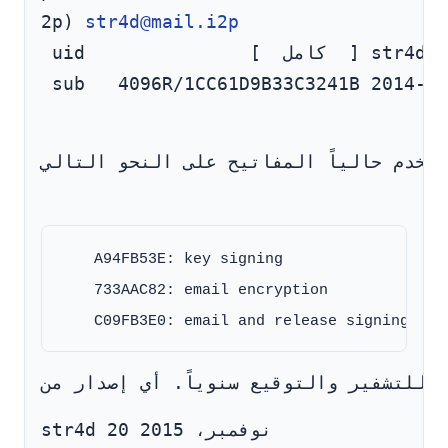
2p) 
str4d@mail.i2p
s
 uid               [  كامل  ] str4d 
    A94FB53E: key signing

    733AAC82: email encryption

str4d 20 نوفمبر، 2015