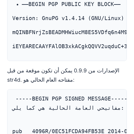
—–BEGIN PGP PUBLIC KEY BLOCK—–
Version: GnuPG v1.4.14 (GNU/Linux)
mQINBFNrjZsBEADMHWiucM8ES5VDfq6n4M9DJ
iEYEARECAAYFAlOB3xkACgkQQVV2uqduC+3+U
الإصدارات من 0.9.9 يمكن أن تكون موقعة من قبل
str4d. مفتاحه العام الحالي هو:
مفاتيحي العامة الحالية هي كما يلي: