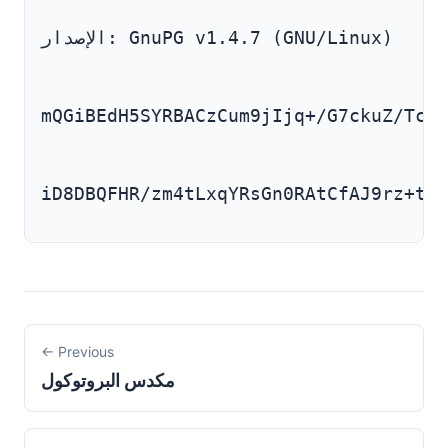
الإصدار: GnuPG v1.4.7 (GNU/Linux)
mQGiBEdH5SYRBACzCum9jIjq+/G7ckuZ/TcFm
iD8DBQFHR/zm4tLxqYRsGn0RAtCfAJ9rz+tsy
← Previous
مكدس البروتوكول