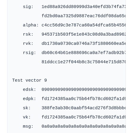
    sig:   1ed88a926dd80999d3a40efd3b74fa7317
           fd2bd0aa7325d9887eac76ddf08da65c42
    alpha: c4cc56d9c3e787ca60a54dfca65b4556f2
    rsk:   945371b503f5e1e843c08d0a3bad8962d8
    rvk:   db1730a0730ca0746a73f1880660ea5ea4
    rsig:  db60c64b61e888696ca0a7ef7adb92b784
           81ddcc1e27f044b8c3c75044e715d870f3
Test vector 9

    edsk:  0909090909090909090909090909090909
    edpk:  fd1724385aa0c75b64fb78cd602fa1d991
    sk:    388fe3ab30c0aabf54acd276f3d8bbbc2b
    vk:    fd1724385aa0c75b64fb78cd602fa1d991
    msg:   0a0a0a0a0a0a0a0a0a0a0a0a0a0a0a0a0a