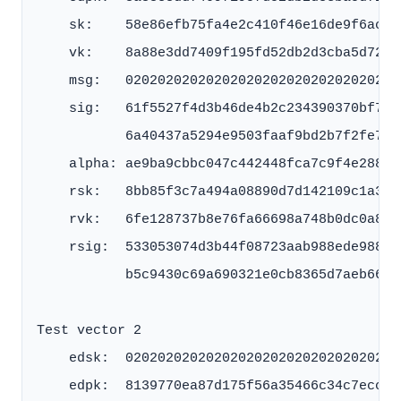
    sk:    58e86efb75fa4e2c410f46e16de9f6acae
    vk:    8a88e3dd7409f195fd52db2d3cba5d72ca
    msg:   0202020202020202020202020202020202
    sig:   61f5527f4d3b46de4b2c234390370bf715
           6a40437a5294e9503faaf9bd2b7f2fe7ba
    alpha: ae9ba9cbbc047c442448fca7c9f4e288a2
    rsk:   8bb85f3c7a494a08890d7d142109c1a350
    rvk:   6fe128737b8e76fa66698a748b0dc0a891
    rsig:  533053074d3b44f08723aab988ede9880a
           b5c9430c69a690321e0cb8365d7aeb6688
Test vector 2

    edsk:  0202020202020202020202020202020202
    edpk:  8139770ea87d175f56a35466c34c7ecccb