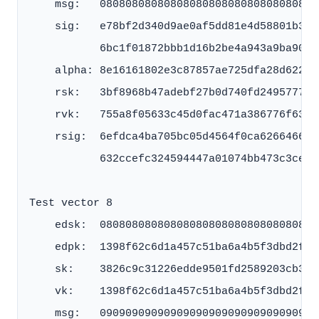
    msg:   0808080808080808080808080808080808
    sig:   e78bf2d340d9ae0af5dd81e4d58801b387
           6bc1f01872bbb1d16b2be4a943a9ba90fb
    alpha: 8e16161802e3c87857ae725dfa28d6222b
    rsk:   3bf8968b47adebf27b0d740fd249577745
    rvk:   755a8f05633c45d0fac471a386776f63a7
    rsig:  6efdca4ba705bc05d4564f0ca626646679
           632ccefc324594447a01074bb473c3ce94
Test vector 8

    edsk:  0808080808080808080808080808080808
    edpk:  1398f62c6d1a457c51ba6a4b5f3dbd2f69
    sk:    3826c9c31226edde9501fd2589203cb3e6
    vk:    1398f62c6d1a457c51ba6a4b5f3dbd2f69
    msg:   0909090909090909090909090909090909