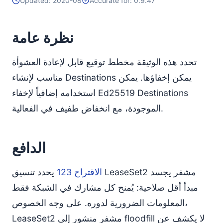
Updated: 2020-08
Accurate for: 0.9.47
نظرة عامة
تحدد هذه الوثيقة مخطط توقيع قابل لإعادة العشوأة
مناسب لإنشاء Destinations يمكن إخفاؤها. يمكن
استخدامه إضافياً لإخفاء Ed25519 Destinations
الموجودة، مع انخفاض طفيف في الفعالية.
الدافع
الاقتراح 123
يحدد تنسيق LeaseSet2 مشفر يجسد
مبدأ أقل صلاحية: يُمنح كل مشارك في الشبكة فقط
المعلومات الضرورية لدوره. على وجه الخصوص،
LeaseSet2 مشفر منشور إلى floodfill لا يكشف عن