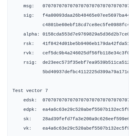
    msg:   0707070707070707070707070707070707
    sig:   f4a00093daa26b48465e07ee5697ba4419
           c4801be60ebf18cd7ce8ec5fe0988fc476
    alpha: 0158cda553d7e9769829a5d36d2b7ce05e
    rsk:   41f8424d01be5b9406eb179da42fda51e5
    rvk:   cef5dc9b4a246025df56fb118e34c3f06d
    rsig:  de23eec573f35ebf7ea9539b511ca51292
           5bd40937defbc4112225d399a79a171cf0
Test vector 7

    edsk:  0707070707070707070707070707070707
    edpk:  ea4a6c63e29c520abef5507b132ec5f995
    sk:    28ad39fefd7fa3e200a9c626eef599e61a
    vk:    ea4a6c63e29c520abef5507b132ec5f995