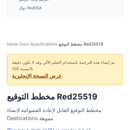
دوال RedDSA
دوال التحويل
الآثار الأمنية
التوافق
متجهات الاختبار
مخطط التوقيع Red25519
/
Specifications
/
Docs
/
Home
المراجع
تم إنشاء هذه الترجمة باستخدام التعلم الآلي وقد لا تكون دقيقة
بنسبة 100%.
عرض النسخة الإنجليزية
مخطط التوقيع Red25519
مخطط التوقيع القابل لإعادة العشوائية لإنشاء
Destinations مموهة