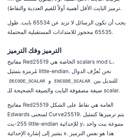
ترميز البايت الأقل أهمية أولاً للقيم العددية والنقاط).
يجب أن تكون الرسائل لا تزيد عن 65534 بايت. طول
65535 محجوز للامتدادات المستقبلية المحتملة.
الترميز وفك الترميز
مفاتيح Red25519 الخاصة هي scalars mod L،
مُرمزة بتمثيل little-endian. نحن نُعرِّف الدوال
للتبديل بين
و
DECODE_SCALAR
ENCODE_SCALAR
صيغة مصفوفة البايت والصيغة الصحيحة للـ scalar.
مفاتيح Red25519 العامة هي نقاط على الشكل
Edwards لمنحنى Curve25519. يتم ترميزها كتمثيل
255-بت little-endian للإحداثية y، متبوعة ببت واحد
يشير إلى إشارة الإحداثية x. هذا هو نفس الترميز