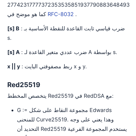
27742317777372353535851937790883648493
.
RFC-8032
كما هو موضح في
: ضرب قياسي ثابت القاعدة للنقطة الأساسية بـ
[s] B
s.
: ضرب عددي متغير القاعدة لـ A بواسطة s.
[s] A
: ربط مصفوفتي البايت x و y.
x || y
Red25519
يتخصص المخطط Red25519 في RedDSA مع:
G := مجموعة النقاط على شكل Edwards
للمنحنى Curve25519. وهذا يعني على وجه
التحديد أن Red25519 يستخدم المجموعة الفرعية