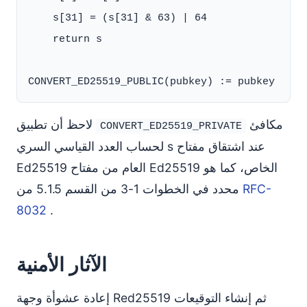
    s[31] = (s[31] & 63) | 64

    return s

مكافئ
لاحظ أن تطبيق
CONVERT_ED25519_PRIVATE
لحساب العدد القياسي السري s عند اشتقاق مفتاح
Ed25519 العام من مفتاح Ed25519 الخاص، كما هو
RFC-
محدد في الخطوات 1-3 من القسم 5.1.5 من
8032
.
الآثار الأمنية
إعادة عشوأة وجهة Red25519 ثم إنشاء التوقيعات