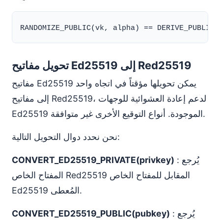
تحويل مفاتيح Ed25519 إلى Red25519
مفاتيح Ed25519 يمكن تحويلها مؤقتاً في اتجاه واحد
إلى مفاتيح Red25519، لدعم إعادة العشوائية للوجهات
Ed25519 الموجودة. أنواع التوقيع الأخرى غير متوافقة.
نحن نحدد دوال التحويل التالية:
: يُرجع
CONVERT_ED25519_PRIVATE(privkey)
المفتاح الخاص Red25519 المقابل للمفتاح الخاص
Ed25519 المُعطى.
: يُرجع
CONVERT_ED25519_PUBLIC(pubkey)