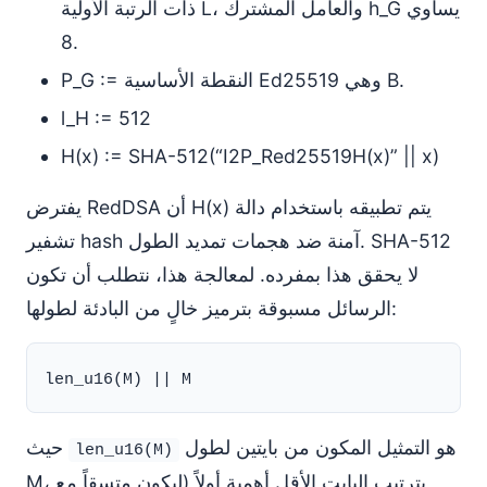
ذات الرتبة الأولية L، والعامل المشترك h_G يساوي
8.
P_G := النقطة الأساسية Ed25519 وهي B.
l_H := 512
H(x) := SHA-512(“I2P_Red25519H(x)” || x)
يفترض RedDSA أن H(x) يتم تطبيقه باستخدام دالة
تشفير hash آمنة ضد هجمات تمديد الطول. SHA-512
لا يحقق هذا بمفرده. لمعالجة هذا، نتطلب أن تكون
الرسائل مسبوقة بترميز خالٍ من البادئة لطولها:
هو التمثيل المكون من بايتين لطول
حيث
len_u16(M)
M، بترتيب البايت الأقل أهمية أولاً (ليكون متسقاً مع