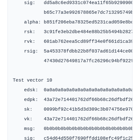
    sig:   dd5a8c6ed9331c074ea11f65b929090093
           b65c77a3e992678865e7dc713295749b4d
    alpha: b851f206eba78325ed5231cad059e8bd8a
    rsk:   3c91fe3eb2dbe484e88b25b5494b2827b6
    rvk:   601ab762eea5cd89ff34e0f661d1ca3932
    rsig:  5a453378fdbb22b8f037ad61d144ce0062
           47430d27649817a7fc26296c94bf922f38
Test vector 10

    edsk:  0a0a0a0a0a0a0a0a0a0a0a0a0a0a0a0a0a
    edpk:  43a72e714401762df66b68c26dfbdf2682
    sk:    0099bf92c41b5d3d309c3b074756e9707e
    vk:    43a72e714401762df66b68c26dfbdf2682
    msg:   0b0b0b0b0b0b0b0b0b0b0b0b0b0b0b0b0b
    sig:   c54d64d550f7690ffdd108efc49f1c25a5