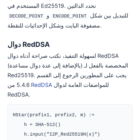
المستخدم في Ed25519. نحدد الدالتين
للتبديل بين شكل
و
DECODE_POINT
ENCODE_POINT
مصفوفة البايت وشكل الإحداثيات للنقطة.
دوال RedDSA
لسهولة التنفيذ، نكتب صراحة أدناه دوال RedDSA
(بالإضافة إلى عدة دوال مساعدة) المخصصة بالفعل لـ
Red25519. يجب على المطورين الرجوع إلى القسم
للمواصفات العامة لدوال
RedDSA
5.4.6 من
RedDSA.
HStar(prefix1, prefix2, m) :=

    h = SHA-512()

    h.input("I2P_Red25519H(x)")
