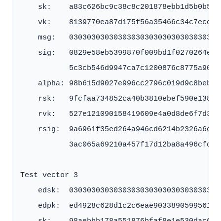
    sk:    a83c626bc9c38c8c201878ebb1d5b0b50a
    vk:    8139770ea87d175f56a35466c34c7ecccb
    msg:   0303030303030303030303030303030303
    sig:   0829e58eb5399870f009bd1f0270264e55
           5c3cb546d9947ca7c1200876c8775a90c3
    alpha: 98b615d9027e996cc2796c019d9c8beb46
    rsk:   9fcfaa734852ca40b3810ebef590e13851
    rvk:   527e121090158419609e4a0d8de6f7d327
    rsig:  9a6961f35ed264a946cd6214b2326a6e6c
           3ac065a69210a457f17d12ba8a496cfd83
Test vector 3

    edsk:  0303030303030303030303030303030303
    edpk:  ed4928c628d1c2c6eae903389059956129