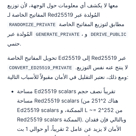
معها لا يكشف أي معلومات حول الوجهة، لأن توزيع
المفاتيح الخاصة لـ Red25519 المُولدة عبر
مطابق لتوزيع المفاتيح الخاصة
RANDOMIZE_PRIVATE
، و
المُولدة عبر
GENERATE_PRIVATE
DERIVE_PUBLIC
حتمي.
تحويل المفاتيح الخاصة Ed25519 إلى Red25519 عبر
لا ينتج عنه نفس التوزيع.
CONVERT_ED25519_PRIVATE
ومع ذلك، نعتبر التقليل في الأمان مقبولاً للأسباب التالية:
مساحة Ed25519 scalars تقريباً نصف حجم
مساحة Red25519 scalars (هناك 2^251 من
Ed25519 scalars الممكنة، و L ~= 2^252 من
Red25519 scalars الممكنة). وبالتالي فإن فقدان
الأمان لا يزيد عن عامل 2 تقريباً، أو حوالي 1 بت