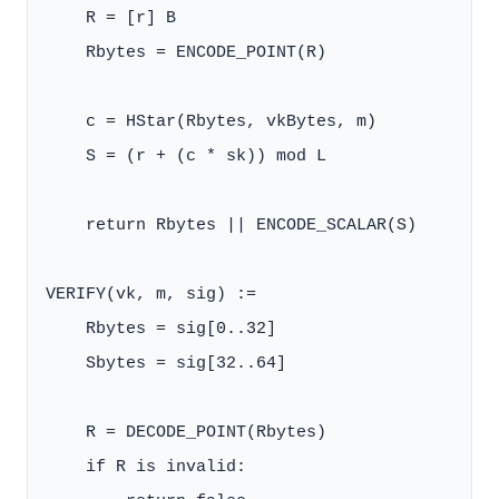
    R = [r] B

    Rbytes = ENCODE_POINT(R)

    c = HStar(Rbytes, vkBytes, m)

    S = (r + (c * sk)) mod L

    return Rbytes || ENCODE_SCALAR(S)

VERIFY(vk, m, sig) :=

    Rbytes = sig[0..32]

    Sbytes = sig[32..64]

    R = DECODE_POINT(Rbytes)

    if R is invalid:
