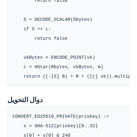
        return false

    S = DECODE_SCALAR(Sbytes)

    if S >= L:

        return false

    vkBytes = ENCODE_POINT(vk)

    c = HStar(Rbytes, vkBytes, m)

دوال التحويل
CONVERT_ED25519_PRIVATE(privkey) :=

    s = SHA-512(privkey)[0..32]

    s[0] = s[0] & 248
