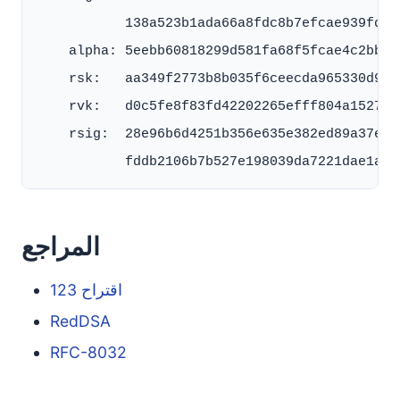
           138a523b1ada66a8fdc8b7efcae939fd54
    alpha: 5eebb60818299d581fa68f5fcae4c2bb39
    rsk:   aa349f2773b8b035f6ceecda965330d9b7
    rvk:   d0c5fe8f83fd42202265efff804a1527c0
    rsig:  28e96b6d4251b356e635e382ed89a37e76
المراجع
اقتراح 123
RedDSA
RFC-8032