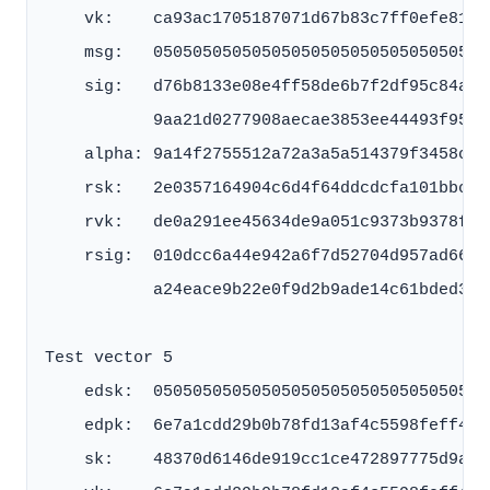
    vk:    ca93ac1705187071d67b83c7ff0efe8108
    msg:   0505050505050505050505050505050505
    sig:   d76b8133e08e4ff58de6b7f2df95c84a8b
           9aa21d0277908aecae3853ee44493f95f2
    alpha: 9a14f2755512a72a3a5a514379f3458c3f
    rsk:   2e0357164904c6d4f64ddcdcfa101bbc11
    rvk:   de0a291ee45634de9a051c9373b9378ffb
    rsig:  010dcc6a44e942a6f7d52704d957ad66a5
           a24eace9b22e0f9d2b9ade14c61bded332
Test vector 5

    edsk:  0505050505050505050505050505050505
    edpk:  6e7a1cdd29b0b78fd13af4c5598feff4ef
    sk:    48370d6146de919cc1ce472897775d9a6c