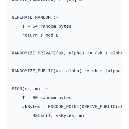
GENERATE_RANDOM :=

    s = 64 random bytes

    return s mod L

RANDOMIZE_PRIVATE(sk, alpha) := (sk + alpha) m
RANDOMIZE_PUBLIC(vk, alpha) := vk + [alpha] B

SIGN(sk, m) :=

    T = 80 random bytes

    vkBytes = ENCODE_POINT(DERIVE_PUBLIC(sk))

    r = HStar(T, vkBytes, m)
