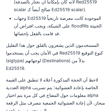
(لأنه كان بإمكاننا أن نختار بالصدفة Red25519
scalar صالح أيضاً كـ Ed25519 scalar).
وجهات Ed25519 الموجودة كانت معرضة تاريخياً
على الشبكة، ويجب افتراض أن floodfills الخبيثة
قد قامت بالفعل بإحصائها.
المستخدمون الذين يشعرون بالقلق حول هذا التقليل
في الأمان يجب أن يستخدموا Red25519 كنوع التوقيع
(sigtype) لوجهاتهم (Destinations) بدلاً من
Ed25519.
لاحظ أن الحجة المذكورة أعلاه لا تنطبق على القيمة
العددية alpha الخاصة بإعادة العشوائية؛ يتم تسريب
معلومات حول المفتاح في كل مرة يتم اختيار alpha
منحاز، لأن إعادة العشوائية الجمعية تتصرف مثل الرقعة
المستخدمة مرة واحدة.