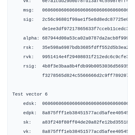
    vk:    6e7a1cdd29b0b78fd13af4c5598feff4ef
    msg:   0606060606060606060606060606060606
    sig:   2c56c96801f99ae1f5e8d8edc87725e08a
           de1ee3df97217865633f7cceb11cedc3a6
    alpha: 687944d00a53ca02a0787da2acb8f99994
    rsk:   35e598a6987bdb3685fdff552d5b3ea200
    rvk:   9951414e4f29408031f212edc6c9cfe365
    rsig:  4b8f3e3baa8b4fdb99b0053036d569352e
           f3278565d824c5566666d2c9ff78920709
Test vector 6

    edsk:  0606060606060606060606060606060606
    edpk:  8a875fff1eb38451577acd5afee4054565
    sk:    a83f248f80ff04de20a82fe12bd3551887
    vk:    8a875fff1eb38451577acd5afee4054565