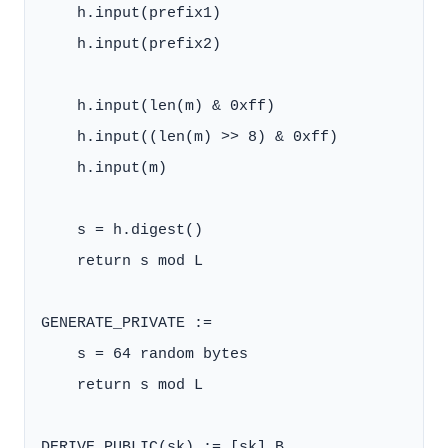
    h.input(prefix1)

    h.input(prefix2)

    h.input(len(m) & 0xff)

    h.input((len(m) >> 8) & 0xff)

    h.input(m)

    s = h.digest()

    return s mod L

GENERATE_PRIVATE :=

    s = 64 random bytes

    return s mod L

DERIVE_PUBLIC(sk) := [sk] B
