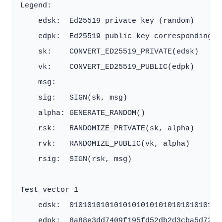
Legend:

    edsk:  Ed25519 private key (random)

    edpk:  Ed25519 public key corresponding to
    sk:    CONVERT_ED25519_PRIVATE(edsk)

    vk:    CONVERT_ED25519_PUBLIC(edpk)

    msg:

    sig:   SIGN(sk, msg)

    alpha: GENERATE_RANDOM()

    rsk:   RANDOMIZE_PRIVATE(sk, alpha)

    rvk:   RANDOMIZE_PUBLIC(vk, alpha)

    rsig:  SIGN(rsk, msg)

Test vector 1

    edsk:  0101010101010101010101010101010101
    edpk:  8a88e3dd7409f195fd52db2d3cba5d72ca