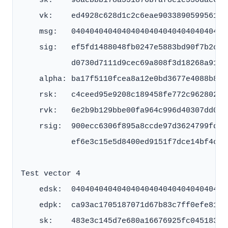
    sk:    98aebbb178a551876bfaf8e1e530dac6aa
    vk:    ed4928c628d1c2c6eae903389059956129
    msg:   0404040404040404040404040404040404
    sig:   ef5fd1488048fb0247e5883bd90f7b2ce1
           d0730d7111d9cec69a808f3d18268a91f0
    alpha: ba17f5110fcea8a12e0bd3677e4088b874
    rsk:   c4ceed95e9208c189458fe772c9628021f
    rvk:   6e2b9b129bbe00fa964c996d40307dd01a
    rsig:  900ecc6306f895a8ccde97d3624799fd93
           ef6e3c15e5d8400ed9151f7dce14bf4cfc
Test vector 4

    edsk:  0404040404040404040404040404040404
    edpk:  ca93ac1705187071d67b83c7ff0efe8108
    sk:    483e3c145d7e680a16676925fc045183d2