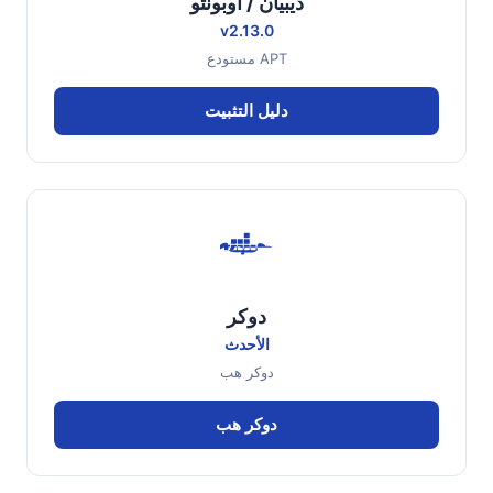
ديبيان / أوبونتو
v2.13.0
مستودع APT
دليل التثبيت
دوكر
الأحدث
دوكر هب
دوكر هب