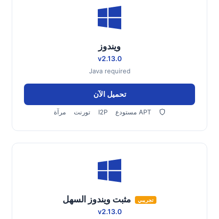
ويندوز
v2.13.0
Java required
تحميل الآن
مستودع APT
I2P
تورنت
مرآة
مثبت ويندوز السهل
تجريبي
v2.13.0