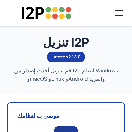
تنزيل I2P
Latest: v2.13.0
قم بتنزيل أحدث إصدار من I2P لنظام Windows
وmacOS وLinux وAndroid والمزيد
موصى به لنظامك