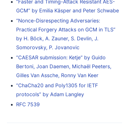
“Faster and Timing-Attack Resistant AES-
GCM” by Emilia Käsper and Peter Schwabe
“Nonce-Disrespecting Adversaries:
Practical Forgery Attacks on GCM in TLS”
by H. Böck, A. Zauner, S. Devlin, J.
Somorovsky, P. Jovanovic
“CAESAR submission: Ketje” by Guido
Bertoni, Joan Daemen, Michaël Peeters,
Gilles Van Assche, Ronny Van Keer
“ChaCha20 and Poly1305 for IETF
protocols” by Adam Langley
RFC 7539