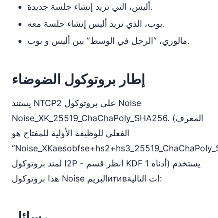
أليس، التي تريد إنشاء جلسة جديدة.
بوب، الذي تريد أليس إنشاء جلسة معه.
مالوري، “الرجل في الوسط” بين أليس و بوب.
إطار بروتوكول الضوضاء
يستند NTCP2 على بروتوكول Noise
Noise_XK_25519_ChaChaPoly_SHA256. (المعرف
الفعلي للوظيفة الأولية للمفتاح هو
“Noise_XKaesobfse+hs2+hs3_25519_ChaChaPoly
لمتد بروتوكول I2P - انظر قسم KDF 1 أدناه) يستخدم
هذا بروتوكول Noise البريمитивات التالية:
رسائل