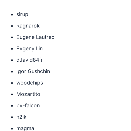
sirup
Ragnarok
Eugene Lautrec
Evgeny Ilin
dJavid84fr
Igor Gushchin
woodchips
Mozartito
bv-falcon
h2ik
magma