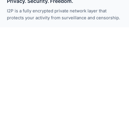
Privacy. Security. Freedom.
I2P is a fully encrypted private network layer that
protects your activity from surveillance and censorship.
Zůstaňte informováni o novinkách I2P:
Odebírat
Rychlé odkazy
Darovat
Úvod do I2P
Komunita
Zapojte se
Blog