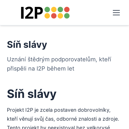
Síň slávy
Uznání štědrým podporovatelům, kteří
přispěli na I2P během let
Síň slávy
Projekt I2P je zcela postaven dobrovolníky,
kteří věnují svůj čas, odborné znalosti a zdroje.
Tento projekt by neexistoval bez velkorysé