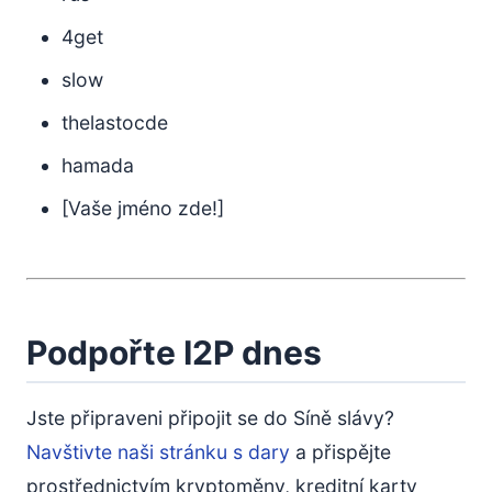
4get
slow
thelastocde
hamada
[Vaše jméno zde!]
Podpořte I2P dnes
Jste připraveni připojit se do Síně slávy?
Navštivte naši stránku s dary
a přispějte
prostřednictvím kryptoměny, kreditní karty