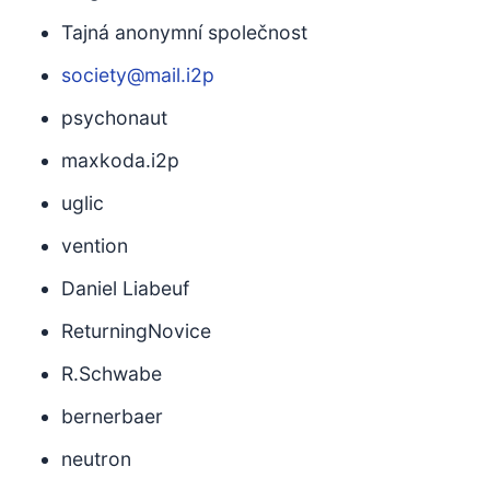
Tajná anonymní společnost
society@mail.i2p
psychonaut
maxkoda.i2p
uglic
vention
Daniel Liabeuf
ReturningNovice
R.Schwabe
bernerbaer
neutron