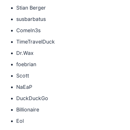
Stian Berger
susbarbatus
ComeIn3s
TimeTravelDuck
Dr.Wax
foebrian
Scott
NaEaP
DuckDuckGo
Billionaire
Eol