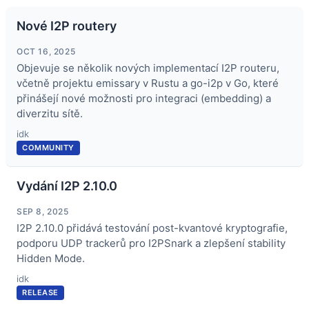
Nové I2P routery
OCT 16, 2025
Objevuje se několik nových implementací I2P routeru,
včetně projektu emissary v Rustu a go-i2p v Go, které
přinášejí nové možnosti pro integraci (embedding) a
diverzitu sítě.
idk
COMMUNITY
Vydání I2P 2.10.0
SEP 8, 2025
I2P 2.10.0 přidává testování post-kvantové kryptografie,
podporu UDP trackerů pro I2PSnark a zlepšení stability
Hidden Mode.
idk
RELEASE