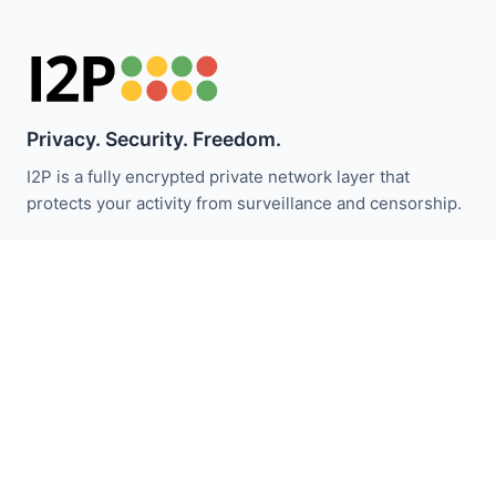
Privacy. Security. Freedom.
I2P is a fully encrypted private network layer that
protects your activity from surveillance and censorship.
Zůstaňte informováni o novinkách I2P:
Odebírat
Rychlé odkazy
Darovat
Úvod do I2P