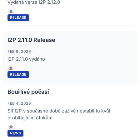
Vydaná verze I2P 2.12.0
idk
RELEASE
I2P 2.11.0 Release
FEB 9, 2026
I2P 2.11.0 vydáno
idk
RELEASE
Bouřlivé počasí
FEB 4, 2026
Síť I2P v současné době zažívá nestabilitu kvůli
probíhajícím útokům
idk
NEWS