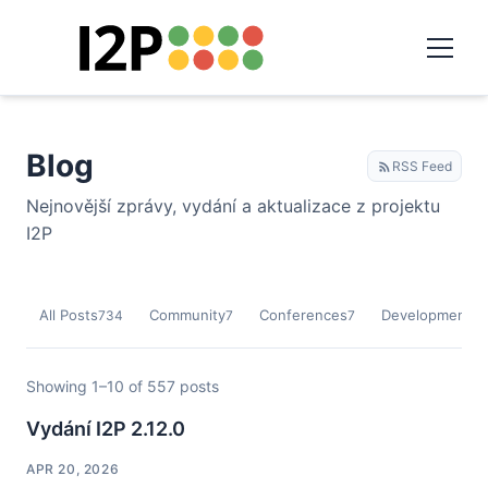
Blog
RSS Feed
Nejnovější zprávy, vydání a aktualizace z projektu
I2P
All Posts
Community
Conferences
Development
734
7
7
9
Showing 1–10 of 557 posts
Vydání I2P 2.12.0
APR 20, 2026