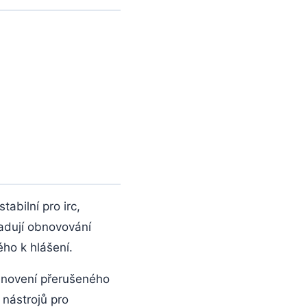
tabilní pro irc,
žadují obnovování
ého k hlášení.
bnovení přerušeného
 nástrojů pro