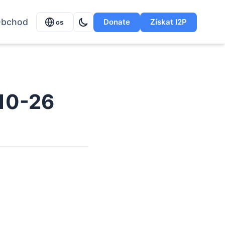
bchod
Donate
Získat I2P
cs
-10-26