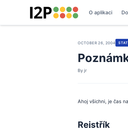
O aplikaci
Do
OCTOBER 26, 2004
STA
Poznámky
By jr
Ahoj všichni, je čas n
Rejstřík