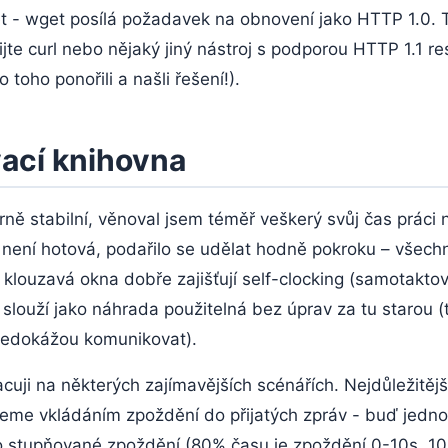
 - wget posílá požadavek na obnovení jako HTTP 1.0. 
jte curl nebo nějaký jiný nástroj s podporou HTTP 1.1 r
 toho ponořili a našli řešení!).
ací knihovna
rně stabilní, věnoval jsem téměř veškerý svůj čas práci
ě není hotová, podařilo se udělat hodně pokroku – všech
 klouzavá okna dobře zajišťují self-clocking (samotakto
 slouží jako náhrada použitelná bez úprav za tu starou 
nedokážou komunikovat).
cuji na některých zajímavějších scénářích. Nejdůležitější
lujeme vkládáním zpoždění do přijatých zpráv - buď jed
 stupňované zpoždění (80% času je zpoždění 0-10s, 1