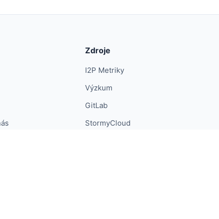
Zdroje
I2P Metriky
Výzkum
GitLab
nás
StormyCloud
Ochrana soukromí
Soukromí Android
Podmínky
Tisk