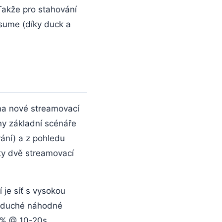
Takže pro stahování
esume (díky duck a
 na nové streamovací
ny základní scénáře
vání) a z pohledu
(ty dvě streamovací
 je síť s vysokou
noduché náhodné
0% @ 10-20s