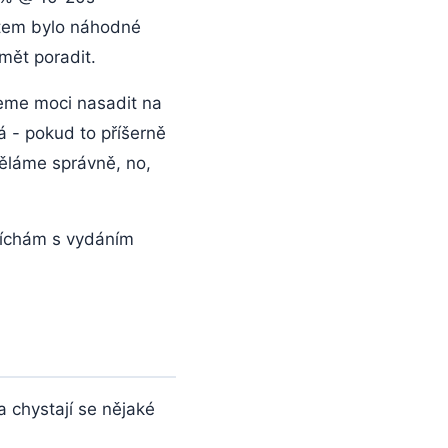
tem bylo náhodné
mět poradit.
deme moci nasadit na
á - pokud to příšerně
ěláme správně, no,
spíchám s vydáním
a chystají se nějaké