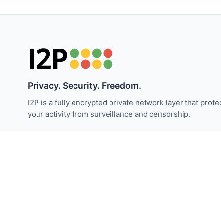
Privacy. Security. Freedom.
I2P is a fully encrypted private network layer that prote
your activity from surveillance and censorship.
Zůstaňte informováni o novinkách I2P:
Odebírat
© 2026 Projekt Neviditelný Internet. Licencováno pod Cre