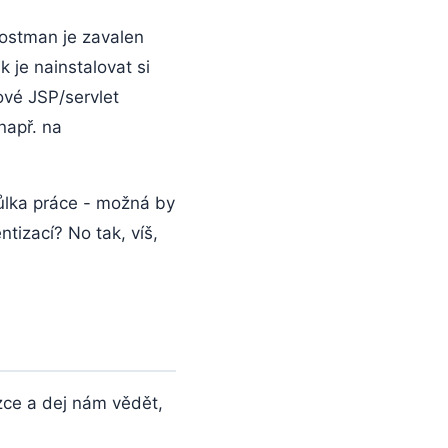
ostman je zavalen
 je nainstalovat si
ové JSP/servlet
např. na
půlka práce - možná by
izací? No tak, víš,
zce a dej nám vědět,