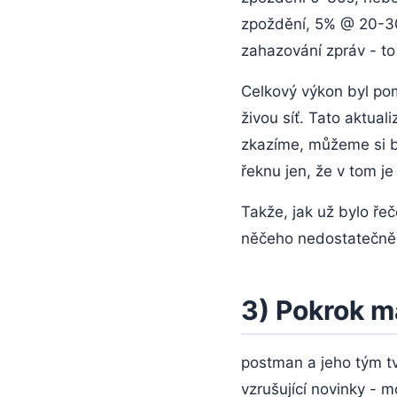
zpoždění, 5% @ 20-3
zahazování zpráv - to
Celkový výkon byl po
živou síť. Tato aktua
zkazíme, můžeme si b
řeknu jen, že v tom je
Takže, jak už bylo ře
něčeho nedostatečně 
3) Pokrok ma
postman a jeho tým tv
vzrušující novinky - 