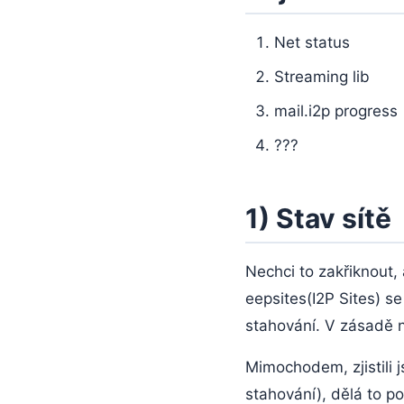
Net status
Streaming lib
mail.i2p progress
???
1) Stav sítě
Nechci to zakřiknout, 
eepsites(I2P Sites) se
stahování. V zásadě n
Mimochodem, zjistili
stahování), dělá to po