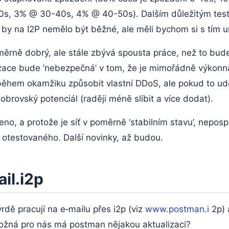
0s, 3% @ 30-40s, 4% @ 40-50s). Dalším důležitým tes
 by na I2P nemělo být běžné, ale měli bychom si s tím u
měrně dobrý, ale stále zbývá spousta práce, než to bu
lizace bude ’nebezpečná’ v tom, že je mimořádně výkonn
ěhem okamžiku způsobit vlastní DDoS, ale pokud to ud
 obrovský potenciál (raději méně slíbit a více dodat).
čeno, a protože je síť v poměrně ‘stabilním stavu’, nepo
otestovaného. Další novinky, až budou.
il.i2p
rdě pracují na e‑mailu přes i2p (viz
www.postman.i
2p) 
možná pro nás má postman nějakou aktualizaci?