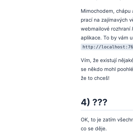
Mimochodem, chápu a 
prací na zajímavých v
webmailové rozhraní
aplikace. To by vám u
http://localhost:7
Vím, že existují něja
se někdo mohl poohléd
že to chceš!
4) ???
OK, to je zatím všec
co se děje.