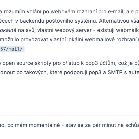
rozumím volání po webovém rozhraní pro e‑mail, ale p
ěcech v backendu poštovního systému. Alternativou však
lokálně
na svůj vlastní webový server - existují webmail
možnilo provozovat vlastní lokální webmailové rozhraní 
657/mail/
ké open source skripty pro přístup k pop3 účtům, což je 
nout po takových, které podporují pop3 a SMTP s autent
hno, co mám momentálně - stav se za pár minut na schů