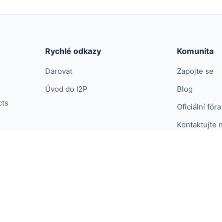
Rychlé odkazy
Komunita
Darovat
Zapojte se
Úvod do I2P
Blog
cts
Oficiální fóra
Kontaktujte 
ative Commons.