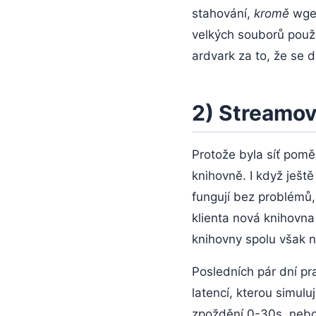
stahování,
kromě
wget
velkých souborů použi
ardvark za to, že se do
2) Streamov
Protože byla síť pomě
knihovně. I když ješt
fungují bez problémů,
klienta nová knihovna
knihovny spolu však 
Posledních pár dní pra
latencí, kterou simu
zpoždění 0-30s, nebo