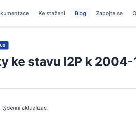
kumentace
Ke stažení
Blog
Zapojte se
O
TUS
 ke stavu I2P k 2004
a týdenní aktualizaci