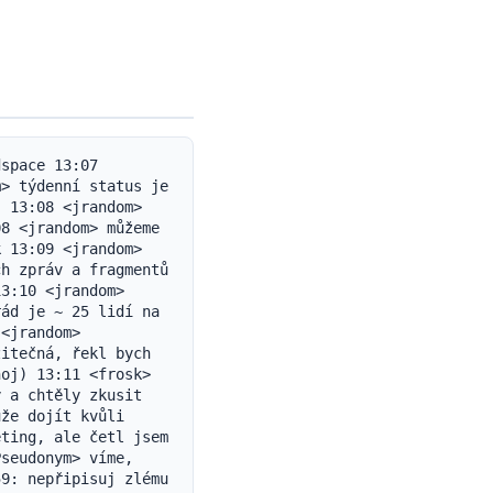
čas ucpou, požádají tě, abys ubral, atd. 13:38 <+detonate> ah 13:39 <jrandom> vím, že bychom se v tom mohli hrabat donekonečna, proto jsem si dal milník úspěšně přenést jeden konkrétní velký soubor standardními tunnels, bez odpojení 13:39 <+detonate> dobře 13:40 <Teal> Vítězství za každou cenu! 13:40 <jrandom> (na druhou stranu, jsou tam nějaké nedokumentované funkce systému výběru peerů, které umožní lidem ručně vážit jednotlivé peery, ale nedoporučuju to ;) 13:40 <jrandom> ok, to by bylo k 1), teď přejděme na 2) Feedspace 13:41 * jrandom předává mikrofon froskovi 13:41 <frosk> oh, ok, ahoj 13:42 <Myo9> Ahoj, Frosku. 13:42 * jrandom vytahuje vysoce intenzivní reflektor 13:42 <frosk> takže, všichni by se měli kouknout na `http://feedspace.i2p` (klíče u oriona nebo na jrandomově blogu) 13:42 <frosk> můj devbuddy (kterého teď prozradím jako ku) a já jsme začali psát kód a vedli spoustu živých diskusí 13:42 <frosk> také, `http://feedspace.i2p/wiki/CallForComments` má čerstvou revizi dokumentu feedspace :) 13:43 <frosk> ahoj Myo9 13:43 <frosk> jo a, feedspace je náš nový (a finální) název pro to, co dřív bylo známo jako i2pcontent nebo fusenet :) 13:43 <jrandom> r0x0r 13:43 <frosk> jak uvádí status, pořád máme velký zájem o zpětnou vazbu k obecnému návrhu všeho 1