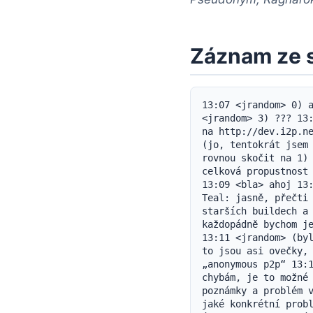
Záznam ze 
13:07 <jrandom> 0) ahoj 13:07 <jrandom> 1) Stav sítě 13:07 <jrandom> 2) Feedspace 13:07 <jrandom> 3) ??? 13:07 <jrandom> 0) ahoj 13:07 * jrandom mává 13:07 <jrandom> týdenní status je na http://dev.i2p.net/pipermail/i2p/2005-March/000649.html 13:08 <Teal> ahoj 13:08 <jrandom> (jo, tentokrát jsem přišel pozdě, ale jen o kousek!) 13:08 <frosk> ahoj 13:08 <jrandom> můžeme rovnou skočit na 1) stav sítě 13:08 <jrandom> síť je, jakože, nahozená a tak 13:09 <jrandom> celková propustnost je pořád níž jako předtím, se značným počtem zahazovaných zpráv a fragmentů 13:09 <bla> ahoj 13:09 <ant> <dm> špatné 13:09 <Teal> nějaké indicie proč? 13:10 <jrandom> Teal: jasně, přečti si status? :) 13:10 <+detonate> ahoj 13:11 <jrandom> pořád je ~ 25 lidí na starších buildech a nejspíš tam zůstanou, dokud je neodpojíme ze sítě 13:11 <jrandom> každopádně bychom je měli umět obejít, takže je jejich přítomnost vlastně užitečná, řekl bych 13:11 <jrandom> (bylo by fajn, kdyby upgradovali... ;) 13:11 <cervantes> (ahoj) 13:11 <frosk> to jsou asi ovečky, co si nainstalovaly i2p, protože si o tom někde přečetly a chtěly zkusit „anonymous p2p“ 13:12 <ant> <BS314159> jo, pokud k degradaci kvality sítě může dojít kvůli chybám, je to možné i ze škodolibosti 13:12 <newkid> Tohle je moje první meeting, ale četl jsem poznámky a problém vypadá podobně tomu, co jsem psal před meetingem 13:12 <Pseudonym> víme, jaké konkrétní problémy staré uzly způsobují a proč? 13:12 <jrandom> bs314159: nepřipisuj zlému úmyslu to, co se dá připsat tomu, že jrandom napsal špatný kód ;) 13:13 <jrandom> Pseudonym: jo, viz changelog 13:13 <newkid> Provozuju dva uzly, pár milisekund od sebe, a většinou se navzájem nepovažují za „fast“ 13:13 <jrandom> přesně tak, newkid 13:13 <jrandom> kalkulátor rychlosti, jak je nasazený, je, no, dost na nic 13:13 <jrandom> neshromažďuje dost dat, aby měl nějakou důvěru v hodnoty 13:13 <bla> Hmm.. To je v nejlepším případě špatné ;) 13:13 <jrandom> je to asi tak bezvýznamné jako „okamžité rychlosti“, co vidíš na /oldconsole.jsp 13:14 <jrandom> zkouším nové kalkulátory a zlepšení je, ale ten algoritmus má problémy 13:14 <jrandom> konkrétně nedovolí, aby se peery s vysokou kapacitou staly rychlými peery, aniž by tito rychlí peery vypadli ze skupiny vysoké kapacity 13:15 <b