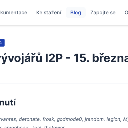
kumentace
Ke stažení
Blog
Zapojte se
O
G
vývojářů I2P - 15. břez
nutí
rvantes, detonate, frosk, godmode0, jrandom, legion, M
, smeghead, Teal, thetower