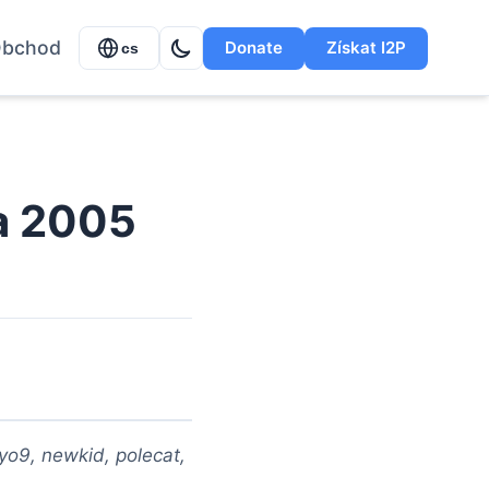
bchod
Donate
Získat I2P
cs
na 2005
yo9, newkid, polecat,