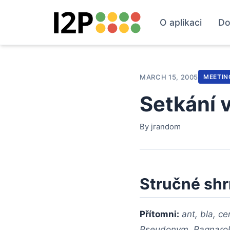
O aplikaci
Do
MARCH 15, 2005
MEETIN
Setkání 
By jrandom
Stručné shr
Přítomni:
ant, bla, ce
Pseudonym, Ragnarok