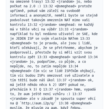
na omezené trasy) 13:32 <jrandom> jo, nebo 
počkat na 2.0 :) 13:32 <@smeghead> protože 
upřímně, pokud vám záleží na svobodě 
informací a anonymitě, neměli byste se stejně 
podvolovat takovým omezením NAT mimo vaši 
kontrolu 13:32 <jrandom> smeghead: ne každý 
má v téhle věci na výběr 13:33 <jrandom> 
například tu byl nedávno uživatel ze SAE, kde 
je JEDEN ISP se svým vlastním NATem 13:33 
<@smeghead> to je pravda, ale jsou i lidé, 
kteří očekávají, že se přetrhneme, abychom je 
podporovali, přestože by si měli vzít svou 
kontrolu zpět 13:33 <@smeghead> správně 13:34 
<jrandom> jo, podpoříme, co půjde, a co 
nepůjde, no, to zatím nepůjde 13:34 
<@smeghead> čím víc se lidé ISPčkům ohýbají, 
tím víc budou ISPs omezovat své uživatele a 
tím těžší bude náš úkol 13:37 <jrandom> ok, 
má ještě někdo něco k 2) UDP? pokud ne, 
přecházím k 3) Q 13:37 <jrandom> hmm, vypadá 
to, že aum ještě není vzhůru :) 13:37 
<jrandom> ale v zásadě je spousta super věcí 
na @ `http://aum.i2p/q/` 13:38 <@smeghead> 
myslím, že mluvím za aum, když řeknu, 