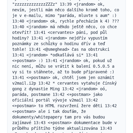
"zzzzzzzzzzzzzZZZz" 13:39 <jrandom> ok, 
nevím, jestli mám něco dalšího kromě toho, co 
je v e-mailu, mimo "paráda, mluvte s aum" :) 
13:40 <jrandom> ok, rychle přecházím k 4) ??? 
13:40 <jrandom> má někdo ještě něco, co chce 
otevřít? 13:41 <cervantes> páni, pod půl 
hodiny? 13:41 <jrandom> nejdřív vypustím 
poznámky ze schůzky o hodinu dřív a teď 
tohle! 13:41 <@smeghead> čas na obstrukci 
13:41 <jrandom> *odkašlává si* 13:41 
<+postman> :) 13:41 <jrandom> ok, pokud už 
nic není, můžu se vrátit k balení 0.5.0.5 a 
vy si to stáhnete, až to bude připravené :) 
13:41 <+postman> ok, chtěl jsem jen oznámit 
v2mail.i2p 13:42 * cervantes vytahuje čínský 
gong z dynastie Ming 13:42 <jrandom> oó, 
paráda, postmane 13:42 <+postman> jako 
oficiální portál vývoje v2mail 13:42 
<+postman> to HTML rozvržení žere děti 13:42 
<+postman> ale i tak doufám, že 
dokumenty/whitepapery tam pro vás budou 
zajímavé 13:43 <+postman> dokumentace bude v 
průběhu příštího týdne aktualizována 13:43 