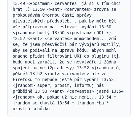
13:49 <+postman> cervantes: já si s tím chci 
hrát :) 13:50 <+ant> <cervantes> zrovna se 
prokousávám úmornou částí správy 
uživatelských předvoleb... pak by mělo být 
vše připraveno na testovací vydání 13:50 
<jrandom> hustý 13:50 <+postman> c00l :) 
13:52 <+ant> <cervantes> mimochodem... zdá 
se, že jsem přesvědčil pár vývojářů Mozilly, 
aby se podívali na úpravu kódu, abych mohl 
snadno přidat filtrování URI do pluginu (tj. 
budu moci zaručit, že se nevytvářejí žádná 
spojení na ne-i2p adresy) 13:52 <jrandom> ó, 
pěkné! 13:52 <+ant> <cervantes> ale ve 
Firefoxu to nebude ještě pár vydání 13:53 
<jrandom> super, prosím, informuj nás 
průběžně 13:53 <+ant> <cervantes> jasně 13:54 
<jrandom> ok, pokud už nic není... 13:54 * 
jrandom se chystá 13:54 * jrandom *baf* 
uzavírá schůzku