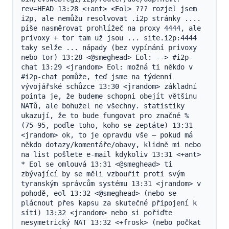
rev=HEAD 13:28 <+ant> <Eol> ??? rozjel jsem 
i2p, ale nemůžu resolvovat .i2p stránky .... 
píše nasměrovat prohlížeč na proxy 4444, ale 
privoxy + tor tam už jsou ... site.i2p:4444 
taky selže ... nápady (bez vypínání privoxy 
nebo tor) 13:28 <@smeghead> Eol: --> #i2p-
chat 13:29 <jrandom> Eol: možná ti někdo v 
#i2p-chat pomůže, teď jsme na týdenní 
vývojářské schůzce 13:30 <jrandom> základní 
pointa je, že budeme schopni obejít většinu 
NATů, ale bohužel ne všechny. statistiky 
ukazují, že to bude fungovat pro značné % 
(75–95, podle toho, koho se zeptáte) 13:31 
<jrandom> ok, to je opravdu vše – pokud má 
někdo dotazy/komentáře/obavy, klidně mi nebo 
na list pošlete e‑mail kdykoliv 13:31 <+ant> 
* Eol se omlouvá 13:31 <@smeghead> ti 
zbývající by se měli vzbouřit proti svým 
tyranským správcům systému 13:31 <jrandom> v 
pohodě, eol 13:32 <@smeghead> (nebo se 
plácnout přes kapsu za skutečné připojení k 
síti) 13:32 <jrandom> nebo si pořiďte 
nesymetrický NAT 13:32 <+frosk> (nebo počkat 