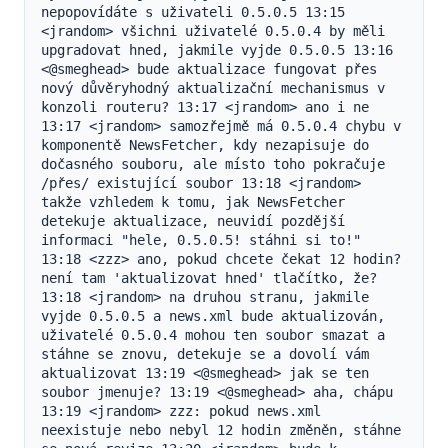
nepopovídáte s uživateli 0.5.0.5 13:15 
<jrandom> všichni uživatelé 0.5.0.4 by měli 
upgradovat hned, jakmile vyjde 0.5.0.5 13:16 
<@smeghead> bude aktualizace fungovat přes 
nový důvěryhodný aktualizační mechanismus v 
konzoli routeru? 13:17 <jrandom> ano i ne 
13:17 <jrandom> samozřejmě má 0.5.0.4 chybu v 
komponentě NewsFetcher, kdy nezapisuje do 
dočasného souboru, ale místo toho pokračuje 
/přes/ existující soubor 13:18 <jrandom> 
takže vzhledem k tomu, jak NewsFetcher 
detekuje aktualizace, neuvidí pozdější 
informaci "hele, 0.5.0.5! stáhni si to!" 
13:18 <zzz> ano, pokud chcete čekat 12 hodin? 
není tam 'aktualizovat hned' tlačítko, že? 
13:18 <jrandom> na druhou stranu, jakmile 
vyjde 0.5.0.5 a news.xml bude aktualizován, 
uživatelé 0.5.0.4 mohou ten soubor smazat a 
stáhne se znovu, detekuje se a dovolí vám 
aktualizovat 13:19 <@smeghead> jak se ten 
soubor jmenuje? 13:19 <@smeghead> aha, chápu 
13:19 <jrandom> zzz: pokud news.xml 
neexistuje nebo nebyl 12 hodin změněn, stáhne 