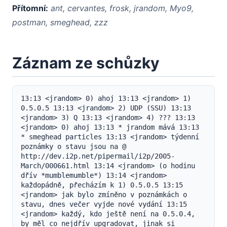
Přítomní:
ant, cervantes, frosk, jrandom, Myo9,
postman, smeghead, zzz
Záznam ze schůzky
13:13 <jrandom> 0) ahoj 13:13 <jrandom> 1) 
0.5.0.5 13:13 <jrandom> 2) UDP (SSU) 13:13 
<jrandom> 3) Q 13:13 <jrandom> 4) ??? 13:13 
<jrandom> 0) ahoj 13:13 * jrandom mává 13:13 
* smeghead particles 13:13 <jrandom> týdenní 
poznámky o stavu jsou na @ 
http://dev.i2p.net/pipermail/i2p/2005-
March/000661.html 13:14 <jrandom> (o hodinu 
dřív *mumblemumble*) 13:14 <jrandom> 
každopádně, přecházím k 1) 0.5.0.5 13:15 
<jrandom> jak bylo zmíněno v poznámkách o 
stavu, dnes večer vyjde nové vydání 13:15 
<jrandom> každý, kdo ještě není na 0.5.0.4, 
by měl co nejdřív upgradovat, jinak si 