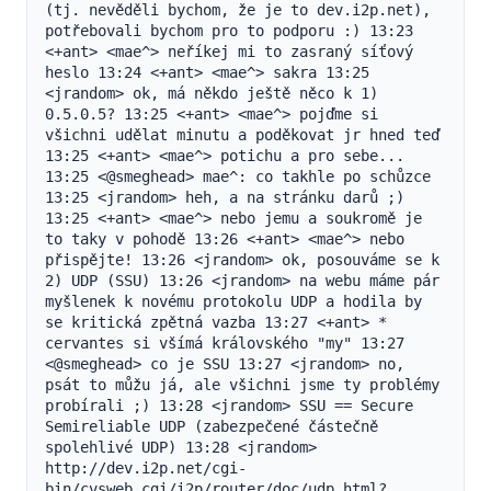
(tj. nevěděli bychom, že je to dev.i2p.net), 
potřebovali bychom pro to podporu :) 13:23 
<+ant> <mae^> neříkej mi to zasraný síťový 
heslo 13:24 <+ant> <mae^> sakra 13:25 
<jrandom> ok, má někdo ještě něco k 1) 
0.5.0.5? 13:25 <+ant> <mae^> pojďme si 
všichni udělat minutu a poděkovat jr hned teď 
13:25 <+ant> <mae^> potichu a pro sebe... 
13:25 <@smeghead> mae^: co takhle po schůzce 
13:25 <jrandom> heh, a na stránku darů ;) 
13:25 <+ant> <mae^> nebo jemu a soukromě je 
to taky v pohodě 13:26 <+ant> <mae^> nebo 
přispějte! 13:26 <jrandom> ok, posouváme se k 
2) UDP (SSU) 13:26 <jrandom> na webu máme pár 
myšlenek k novému protokolu UDP a hodila by 
se kritická zpětná vazba 13:27 <+ant> * 
cervantes si všímá královského "my" 13:27 
<@smeghead> co je SSU 13:27 <jrandom> no, 
psát to můžu já, ale všichni jsme ty problémy 
probírali ;) 13:28 <jrandom> SSU == Secure 
Semireliable UDP (zabezpečené částečně 
spolehlivé UDP) 13:28 <jrandom> 
http://dev.i2p.net/cgi-
bin/cvsweb.cgi/i2p/router/doc/udp.html?