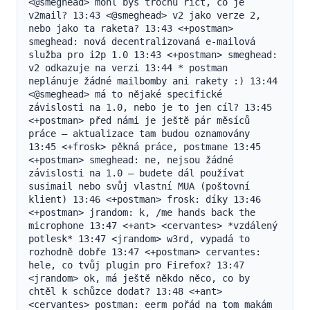
<@smeghead> mohl bys trochu říct, co je 
v2mail? 13:43 <@smeghead> v2 jako verze 2, 
nebo jako ta raketa? 13:43 <+postman> 
smeghead: nová decentralizovaná e‑mailová 
služba pro i2p 1.0 13:43 <+postman> smeghead: 
v2 odkazuje na verzi 13:44 * postman 
neplánuje žádné mailbomby ani rakety :) 13:44 
<@smeghead> má to nějaké specifické 
závislosti na 1.0, nebo je to jen cíl? 13:45 
<+postman> před námi je ještě pár měsíců 
práce – aktualizace tam budou oznamovány 
13:45 <+frosk> pěkná práce, postmane 13:45 
<+postman> smeghead: ne, nejsou žádné 
závislosti na 1.0 – budete dál používat 
susimail nebo svůj vlastní MUA (poštovní 
klient) 13:46 <+postman> frosk: díky 13:46 
<+postman> jrandom: k, /me hands back the 
microphone 13:47 <+ant> <cervantes> *vzdálený 
potlesk* 13:47 <jrandom> w3rd, vypadá to 
rozhodně dobře 13:47 <+postman> cervantes: 
hele, co tvůj plugin pro Firefox? 13:47 
<jrandom> ok, má ještě někdo něco, co by 
chtěl k schůzce dodat? 13:48 <+ant> 
<cervantes> postman: eerm pořád na tom makám 