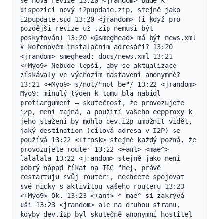
se nová revize 13:20 <jrandom> bude k 
dispozici nový i2pupdate.zip, stejně jako 
i2pupdate.sud 13:20 <jrandom> (i když pro 
pozdější revize už .zip nemusí být 
poskytován) 13:20 <@smeghead> má být news.xml 
v kořenovém instalačním adresáři? 13:20 
<jrandom> smeghead: docs/news.xml 13:21 
<+Myo9> Nebude lepší, aby se aktualizace 
získávaly ve výchozím nastavení anonymně? 
13:21 <+Myo9> s/not/"not be"/ 13:22 <jrandom> 
Myo9: minulý týden k tomu bla nabídl 
protiargument – skutečnost, že provozujete 
i2p, není tajná, a použití vašeho eepproxy k 
jeho stažení by mohlo dev.i2p umožnit vidět, 
jaký destination (cílová adresa v I2P) se 
používá 13:22 <+frosk> stejně každý pozná, že 
provozujete router 13:22 <+ant> <mae^> 
lalalala 13:22 <jrandom> stejně jako není 
dobrý nápad říkat na IRC "hej, právě 
restartuju svůj router", nechcete spojovat 
své nicky s aktivitou vašeho routeru 13:23 
<+Myo9> Ok. 13:23 <+ant> * mae^ si zakrývá 
uši 13:23 <jrandom> ale na druhou stranu, 
kdyby dev.i2p byl skutečně anonymní hostitel 