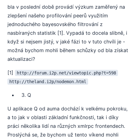
bla v poslední době provádí výzkum zaměřený na
zlepšení našeho profilování peerů využitím
jednoduchého bayesovského filtrování z
nasbíraných statistik [1]. Vypadá to docela slibně, i
když si nejsem jistý, v jaké fázi to v tuto chvíli je -
možná bychom mohli během schůzky od bla získat
aktualizaci?
[1]
http://forum.i2p.net/viewtopic.php?t=598
http://theland.i2p/nodemon.html
Q
U aplikace Q od auma dochází k velkému pokroku,
a to jak v oblasti základní funkčnosti, tak i díky
práci několika lidí na různých xmlrpc frontendech.
Proslýchá se, že bychom už tento víkend mohli