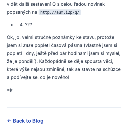
vidět další sestavení Q s celou řadou novinek
popsaných na
http://aum.i2p/q/
???
Ok, jo, velmi stručné poznámky ke stavu, protože
jsem si
zase
popletl časová pásma (vlastně jsem si
popletl i dny, ještě před pár hodinami jsem si myslel,
že je pondělí). Každopádně se děje spousta věcí,
které výše nejsou zmíněné, tak se stavte na schůzce
a podívejte se, co je nového!
=jr
← Back to Blog