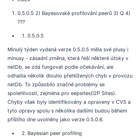
0.5.0.5 2) Bayesovské profilování peerů 3) Q 4)
???
0.5.0.5
Minulý týden vydaná verze 0.5.0.5 měla své plusy i
mínusy - zásadní změna, která řeší některé útoky v
netDb, se zdá fungovat podle očekávání, ale
odhalila několik dlouho přehlížených chyb v provozu
netDb. To způsobilo značné problémy se
spolehlivostí, zejména pro eepsites(I2P Sites).
Chyby však byly identifikovány a opraveny v CVS a
tyto opravy spolu s několika dalšími budou během
příštího dne uvolněny jako verze 0.5.0.6.
Bayesian peer profiling