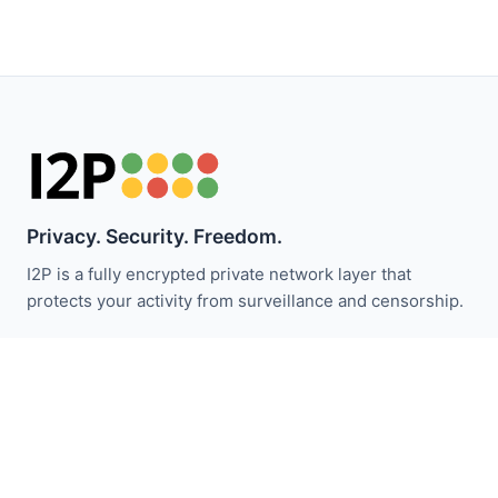
Privacy. Security. Freedom.
I2P is a fully encrypted private network layer that
protects your activity from surveillance and censorship.
Zůstaňte informováni o novinkách I2P:
Odebírat
Rychlé odkazy