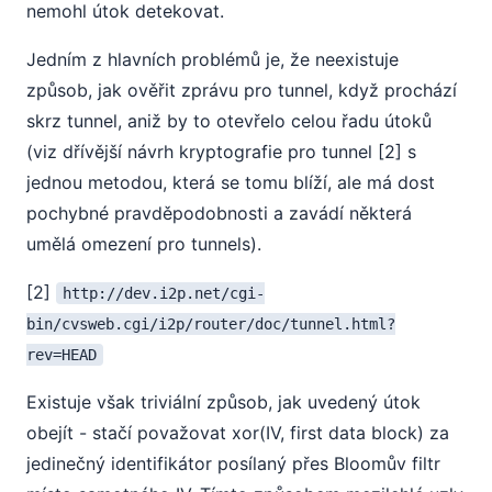
nemohl útok detekovat.
Jedním z hlavních problémů je, že neexistuje
způsob, jak ověřit zprávu pro tunnel, když prochází
skrz tunnel, aniž by to otevřelo celou řadu útoků
(viz dřívější návrh kryptografie pro tunnel [2] s
jednou metodou, která se tomu blíží, ale má dost
pochybné pravděpodobnosti a zavádí některá
umělá omezení pro tunnels).
[2]
http://dev.i2p.net/cgi-
bin/cvsweb.cgi/i2p/router/doc/tunnel.html?
rev=HEAD
Existuje však triviální způsob, jak uvedený útok
obejít - stačí považovat xor(IV, first data block) za
jedinečný identifikátor posílaný přes Bloomův filtr