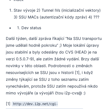
Stav vývoje 2) Tunnel IVs (inicializační vektory)
3) SSU MACs (autentizační kódy zpráv) 4) ???
Dev status
Další týden, další zpráva říkající “Na SSU transportu
jsme udělali hodně pokroku” ;) Moje lokální úpravy
jsou stabilní a byly odeslány do CVS (HEAD je na
verzi 0.5.0.7-9), ale zatím žádné vydání. Brzy další
novinky v této oblasti. Podrobnosti o změnách
nesouvisejících se SSU jsou v historii [1], i když
změny týkající se SSU z toho seznamu zatím
vynechávám, protože SSU zatím nepoužívá nikdo
mimo vývojáře (a vývojáři čtou i2p-cvs@ :)
[1]
http://dev.i2p.net/cgi-