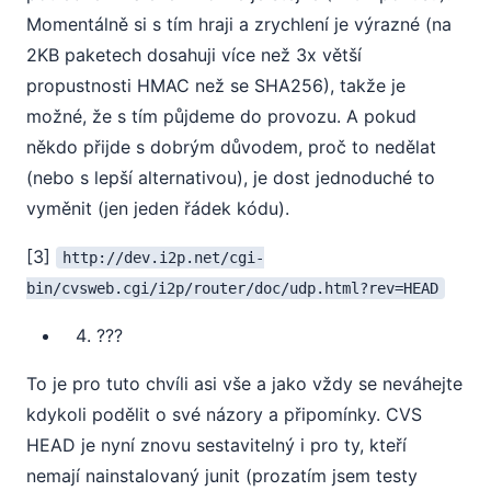
Momentálně si s tím hraji a zrychlení je výrazné (na
2KB paketech dosahuji více než 3x větší
propustnosti HMAC než se SHA256), takže je
možné, že s tím půjdeme do provozu. A pokud
někdo přijde s dobrým důvodem, proč to nedělat
(nebo s lepší alternativou), je dost jednoduché to
vyměnit (jen jeden řádek kódu).
[3]
http://dev.i2p.net/cgi-
bin/cvsweb.cgi/i2p/router/doc/udp.html?rev=HEAD
???
To je pro tuto chvíli asi vše a jako vždy se neváhejte
kdykoli podělit o své názory a připomínky. CVS
HEAD je nyní znovu sestavitelný i pro ty, kteří
nemají nainstalovaný junit (prozatím jsem testy