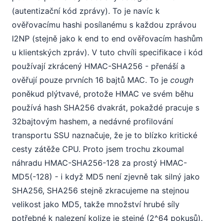
(autentizační kód zprávy). To je navíc k
ověřovacímu hashi posílanému s každou zprávou
I2NP (stejně jako k end to end ověřovacím hashům
u klientských zpráv). V tuto chvíli specifikace i kód
používají zkrácený HMAC-SHA256 - přenáší a
ověřují pouze prvních 16 bajtů MAC. To je
cough
poněkud plýtvavé, protože HMAC ve svém běhu
používá hash SHA256 dvakrát, pokaždé pracuje s
32bajtovým hashem, a nedávné profilování
transportu SSU naznačuje, že je to blízko kritické
cesty zátěže CPU. Proto jsem trochu zkoumal
náhradu HMAC-SHA256-128 za prostý HMAC-
MD5(-128) - i když MD5 není zjevně tak silný jako
SHA256, SHA256 stejně zkracujeme na stejnou
velikost jako MD5, takže množství hrubé síly
potřebné k nalezení kolize je stejné (2^64 pokusů).