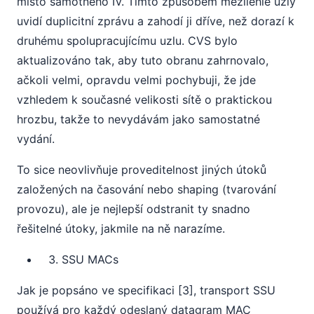
místo samotného IV. Tímto způsobem mezilehlé uzly
uvidí duplicitní zprávu a zahodí ji dříve, než dorazí k
druhému spolupracujícímu uzlu. CVS bylo
aktualizováno tak, aby tuto obranu zahrnovalo,
ačkoli velmi, opravdu velmi pochybuji, že jde
vzhledem k současné velikosti sítě o praktickou
hrozbu, takže to nevydávám jako samostatné
vydání.
To sice neovlivňuje proveditelnost jiných útoků
založených na časování nebo shaping (tvarování
provozu), ale je nejlepší odstranit ty snadno
řešitelné útoky, jakmile na ně narazíme.
SSU MACs
Jak je popsáno ve specifikaci [3], transport SSU
používá pro každý odeslaný datagram MAC