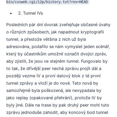
bin/cvsweb.cgi/i2p/history.txt?rev=HEAD
Tunnel IVs
Posledních pár dní dvorak zveřejňuje občasné úvahy
o různých způsobech, jak napadnout kryptografii
tunnel, a přestože většina z nich už byla
adresována, podařilo se nám vymyslet jeden scénář,
který by účastníkům umožnil označit dvojici zpráv,
aby zjistili, že jsou ve stejném tunnel. Fungovalo by
to tak, že dřívější peer nechá zprávu projít dál a
později vezme IV a první datový blok z té první
tunnel zprávy a vloží je do nové. Tato nová by
samozřejmě byla poškozená, ale nevypadala by
jako replay (opakované přehrání), protože IV by
byly jiné. Dále na trase by pak druhý peer mohl tuto
zprávu jednoduše zahodit, aby koncový bod tunnel