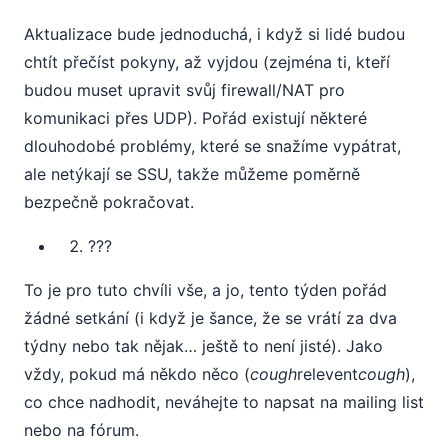
Aktualizace bude jednoduchá, i když si lidé budou
chtít přečíst pokyny, až vyjdou (zejména ti, kteří
budou muset upravit svůj firewall/NAT pro
komunikaci přes UDP). Pořád existují některé
dlouhodobé problémy, které se snažíme vypátrat,
ale netýkají se SSU, takže můžeme poměrně
bezpečně pokračovat.
???
To je pro tuto chvíli vše, a jo, tento týden pořád
žádné setkání (i když je šance, že se vrátí za dva
týdny nebo tak nějak… ještě to není jisté). Jako
vždy, pokud má někdo něco (
cough
relevent
cough
),
co chce nadhodit, neváhejte to napsat na mailing list
nebo na fórum.