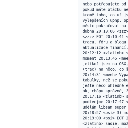
nebo potřebujete od 
pokud máte otázku ne
kromě toho, co už js
vylepšeních upnp; op
měsíc pokračovat na 
dubna 20:10:06 <zzz>
<zzz> EOT 20:10:41 <
tracu, fóru a blogu 
aktualizace financí,
20:12:12 <zlatinb> s
moment 20:13:45 <mee
jelikož jsem na OSX,
(trac) na něco, co š
20:14:31 <meeh> Vypa
tabulky, než se poku
ještě něco ohledně e
ok, chápu správně, ž
20:17:16 <zlatinb> s
podívejme 20:17:47 <
udělám libsam super 
20:18:57 <psi> 3) mo
20:19:00 <psi> EOT 2
<zlatinb> sadie, mož