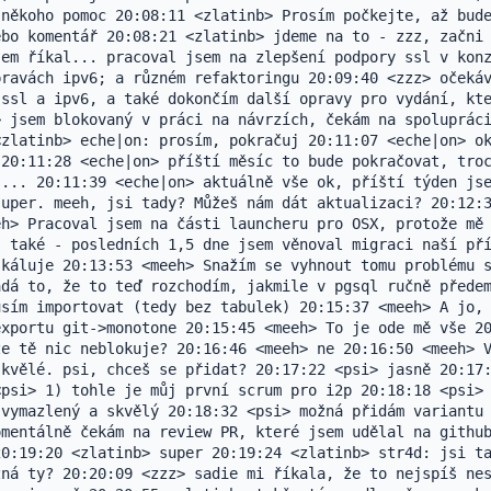
někoho pomoc 20:08:11 <zlatinb> Prosím počkejte, až bude
bo komentář 20:08:21 <zlatinb> jdeme na to - zzz, začni 
em říkal... pracoval jsem na zlepšení podpory ssl v konz
ravách ipv6; a různém refaktoringu 20:09:40 <zzz> očekáv
ssl a ipv6, a také dokončím další opravy pro vydání, kte
 jsem blokovaný v práci na návrzích, čekám na spolupráci
zlatinb> eche|on: prosím, pokračuj 20:11:07 <eche|on> ok
20:11:28 <eche|on> příští měsíc to bude pokračovat, troc
... 20:11:39 <eche|on> aktuálně vše ok, příští týden jse
uper. meeh, jsi tady? Můžeš nám dát aktualizaci? 20:12:3
h> Pracoval jsem na části launcheru pro OSX, protože mě 
 také - posledních 1,5 dne jsem věnoval migraci naší pří
káluje 20:13:53 <meeh> Snažím se vyhnout tomu problému s
dá to, že to teď rozchodím, jakmile v pgsql ručně předem
sím importovat (tedy bez tabulek) 20:15:37 <meeh> A jo, 
xportu git->monotone 20:15:45 <meeh> To je ode mě vše 20
e tě nic neblokuje? 20:16:46 <meeh> ne 20:16:50 <meeh> V
kvělé. psi, chceš se přidat? 20:17:22 <psi> jasně 20:17:
psi> 1) tohle je můj první scrum pro i2p 20:18:18 <psi> 
vymazlený a skvělý 20:18:32 <psi> možná přidám variantu 
mentálně čekám na review PR, které jsem udělal na github
0:19:20 <zlatinb> super 20:19:24 <zlatinb> str4d: jsi ta
ná ty? 20:20:09 <zzz> sadie mi říkala, že to nejspíš nes