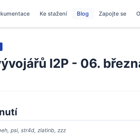
kumentace
Ke stažení
Blog
Zapojte se
O
vývojářů I2P - 06. břez
nutí
h, psi, str4d, zlatinb, zzz