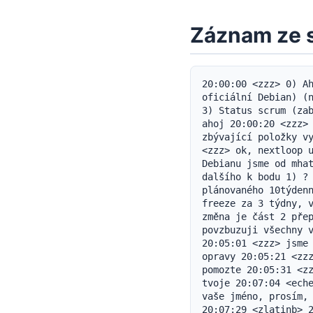
Záznam ze 
20:00:00 <zzz> 0) Ah
oficiální Debian) (n
3) Status scrum (zab
ahoj 20:00:20 <zzz> 
zbývající položky vy
<zzz> ok, nextloop u
Debianu jsme od mhat
dalšího k bodu 1) ? 
plánovaného 10týdenn
freeze za 3 týdny, v
změna je část 2 přep
povzbuzuji všechny v
20:05:01 <zzz> jsme 
opravy 20:05:21 <zzz
pomozte 20:05:31 <zz
tvoje 20:07:04 <eche
vaše jméno, prosím, 
20:07:29 <zlatinb> 2