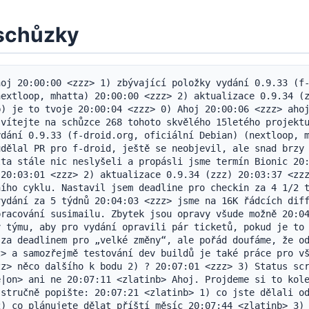
schůzky
oj 20:00:00 <zzz> 1) zbývající položky vydání 0.9.33 (f-
extloop, mhatta) 20:00:00 <zzz> 2) aktualizace 0.9.34 (z
) je to tvoje 20:00:04 <zzz> 0) Ahoj 20:00:06 <zzz> ahoj
vítejte na schůzce 268 tohoto skvělého 15letého projektu
dání 0.9.33 (f-droid.org, oficiální Debian) (nextloop, m
dělal PR pro f-droid, ještě se neobjevil, ale snad brzy 
ta stále nic neslyšeli a propásli jsme termín Bionic 20:
20:03:01 <zzz> 2) aktualizace 0.9.34 (zzz) 20:03:37 <zzz
ího cyklu. Nastavil jsem deadline pro checkin za 4 1/2 t
ydání za 5 týdnů 20:04:03 <zzz> jsme na 16K řádcích diff
racování susimailu. Zbytek jsou opravy všude možně 20:04
 týmu, aby pro vydání opravili pár ticketů, pokud je to 
za deadlinem pro „velké změny“, ale pořád doufáme, že od
> a samozřejmě testování dev buildů je také práce pro vš
z> něco dalšího k bodu 2) ? 20:07:01 <zzz> 3) Status scr
|on> ani ne 20:07:11 <zlatinb> Ahoj. Projdeme si to kole
stručně popište: 20:07:21 <zlatinb> 1) co jste dělali od
) co plánujete dělat příští měsíc 20:07:44 <zlatinb> 3) 