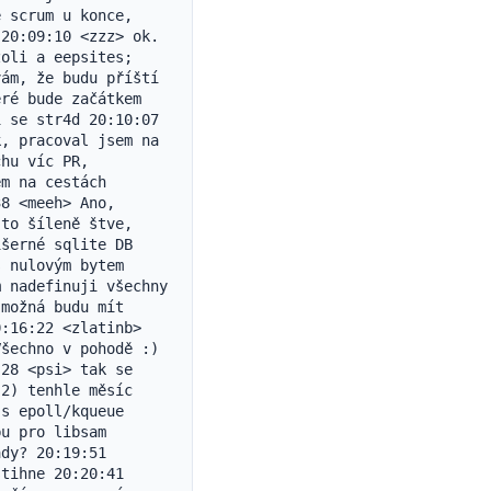
 scrum u konce, 
20:09:10 <zzz> ok. 
oli a eepsites; 
ám, že budu příští 
ré bude začátkem 
 se str4d 20:10:07 
, pracoval jsem na 
hu víc PR, 
m na cestách 
8 <meeh> Ano, 
to šíleně štve, 
šerné sqlite DB 
 nulovým bytem 
 nadefinuji všechny 
možná budu mít 
:16:22 <zlatinb> 
šechno v pohodě :) 
28 <psi> tak se 
2) tenhle měsíc 
s epoll/kqueue 
u pro libsam 
dy? 20:19:51 
tihne 20:20:41 