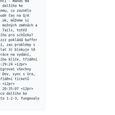
nčí - manas má 
 dalšího ke 
emu, co zaznělo 
ude čas na Q/A 
 ok, můžeme si 
 možných změnách a 
 Tails, totéž 
ího pro schůzku? 
zzz pokládá baffer 
í, zas problémy s 
lat 3) blokuje tě 
ráce na vydání, 
ího klíče, třídění 
:29:24 <i2pr> 
igrovat všechny 
 Dev, sync s Ura, 
řídění ticketů 
 <i2pr> 
 20:35:07 <i2pr> 
co dalšího ke 
to 1-2-3, fungovalo 