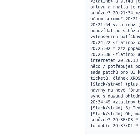
<zlatinb> a str4d je
omluvu a mhatta je n
schůzce? 20:21:34 <z
během scrumu? 20:21:
20:21:54 <zlatinb> (
popovídat po schůzce
vylepšeních balíčkov
20:24:22 <zlatinb> o
20:25:02 * zzz popad
20:25:38 <zlatinb> a
internetem 20:26:13 
něco / potřebuješ po
sada patchů pro UI k
ticketů, článek XRDS
[Slack/str4d] (plus 
návrhy na nové fórum
sync s dawuud ohledn
20:34:49 <zlatinb> b
[Slack/str4d] 3) Teď
[Slack/str4d] Oh, ma
schůzce? 20:36:03 * 
to dobře 20:37:01 *