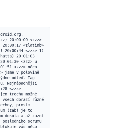
droid.org, 
zz) 20:00:00 <zzz> 
 20:00:17 <zlatinb> 
! 20:00:44 <zzz> 1) 
hatta) 20:01:03 
20:01:30 <zzz> u 
01:51 <zzz> něco 
> jsme v polovině 
ýdne odteď. Tag 
u. Nejnápadnější 
:28 <zzz> 
jen trochu možné 
 všech dorazí různé 
echny, prosím 
um (zab) je to 
m dokola a až zazní 
 posledního scrumu 
blokuje vás něco 