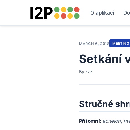
O aplikaci
Do
MARCH 6, 2018
MEETING
Setkání 
By zzz
Stručné shr
Přítomní:
echelon, mee