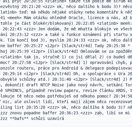
 asi pryč 20:20:55 <zlatinb> takže tím podle mě scrum ko
ezvěstný 20:21:20 <zzz> ok, něco dalšího k bodu 3)? něco
latinb> teď: má někdo nějaké otázky nebo komentáře k něč
41 <meeh> Mám otázku ohledně Oracle, licence a nás, až b
tohle je část blokér/blokovaný) 20:22:05 <zlatinb> meeh:
 20:22:43 <zzz> Jen dodám, že mě mhatta blokuje ve všech
ání 20:23:12 <zzz> a také u funkce oznámení při startu v
k. Tím končí bod 3), myslím 20:24:33 <zzz> ok, něco dalš
ne baffer 20:25:27 <i2pr> [Slack/str4d] Tady 20:25:38 * 
hoj 20:25:39 <i2pr> [Slack/str4d] Omlouvám se za zpožděn
<zlatinb> tak jo, stručně 1) co jsi dělal 2) co budeš dě
moc? 20:27:58 <i2pr> [Slack/str4d] 1) opravování chyb, p
onzole routeru, práce pro Android & delegace podepisovac
 20:29:14 <i2pr> [Slack/str4d] Oh, a spolupráce s Ura 20
obvyklé schůzky atd.) 20:31:40 <i2pr> [Slack/str4d] 2) M
, dokončit draft NTCP Noise jako nový návrh, setkání Tor
ě SPHINCS, případně review paperu, revize článku XRDS, t
lokuje tě něco nebo potřebuješ od někoho pomoc? 20:34:50
 nic, ale oslovit lidi, kteří mají zájem něco recenzovat
iling list 20:35:20 <zzz> ok, něco dalšího k bodu 3)? ně
zzz znovu popadne baffer 20:36:23 <zzz> zab, líbí se mi 
 zzz **bafs** schůzi uzavírá