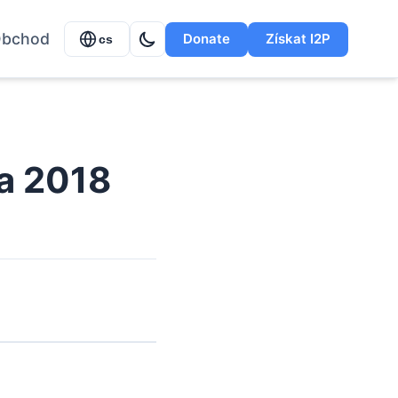
bchod
Donate
Získat I2P
cs
na 2018