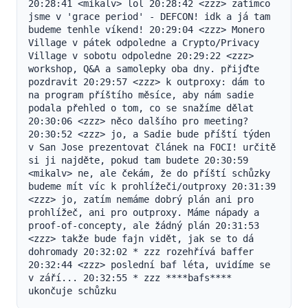
20:28:41 <mikalv> lol 20:28:42 <zzz> zatímco 
jsme v 'grace period' - DEFCON! idk a já tam 
budeme tenhle víkend! 20:29:04 <zzz> Monero 
Village v pátek odpoledne a Crypto/Privacy 
Village v sobotu odpoledne 20:29:22 <zzz> 
workshop, Q&A a samolepky oba dny. přijďte 
pozdravit 20:29:57 <zzz> k outproxy: dám to 
na program příštího měsíce, aby nám sadie 
podala přehled o tom, co se snažíme dělat 
20:30:06 <zzz> něco dalšího pro meeting? 
20:30:52 <zzz> jo, a Sadie bude příští týden 
v San Jose prezentovat článek na FOCI! určitě 
si ji najděte, pokud tam budete 20:30:59 
<mikalv> ne, ale čekám, že do příští schůzky 
budeme mít víc k prohlížeči/outproxy 20:31:39 
<zzz> jo, zatím nemáme dobrý plán ani pro 
prohlížeč, ani pro outproxy. Máme nápady a 
proof-of-concepty, ale žádný plán 20:31:53 
<zzz> takže bude fajn vidět, jak se to dá 
dohromady 20:32:02 * zzz rozehřívá baffer 
20:32:44 <zzz> poslední baf léta, uvidíme se 
v září... 20:32:55 * zzz ****bafs**** 
ukončuje schůzku