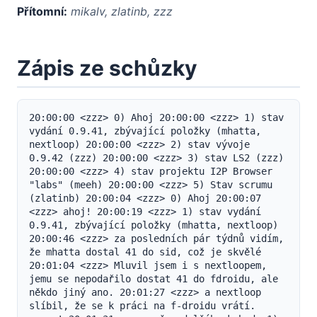
Přítomní:
mikalv, zlatinb, zzz
Zápis ze schůzky
20:00:00 <zzz> 0) Ahoj 20:00:00 <zzz> 1) stav 
vydání 0.9.41, zbývající položky (mhatta, 
nextloop) 20:00:00 <zzz> 2) stav vývoje 
0.9.42 (zzz) 20:00:00 <zzz> 3) stav LS2 (zzz) 
20:00:00 <zzz> 4) stav projektu I2P Browser 
"labs" (meeh) 20:00:00 <zzz> 5) Stav scrumu 
(zlatinb) 20:00:04 <zzz> 0) Ahoj 20:00:07 
<zzz> ahoj! 20:00:19 <zzz> 1) stav vydání 
0.9.41, zbývající položky (mhatta, nextloop) 
20:00:46 <zzz> za posledních pár týdnů vidím, 
že mhatta dostal 41 do sid, což je skvělé 
20:01:04 <zzz> Mluvil jsem i s nextloopem, 
jemu se nepodařilo dostat 41 do fdroidu, ale 
někdo jiný ano. 20:01:27 <zzz> a nextloop 
slíbil, že se k práci na f-droidu vrátí. 