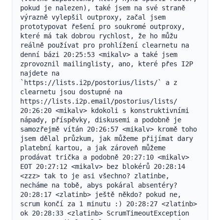
pokud je nalezen), také jsem na své straně 
výrazně vylepšil outproxy, začal jsem 
prototypovat řešení pro soukromé outproxy, 
které má tak dobrou rychlost, že ho můžu 
reálně používat pro prohlížení clearnetu na 
denní bázi 20:25:53 <mikalv> a také jsem 
zprovoznil mailinglisty, ano, které přes I2P 
najdete na 
`https://lists.i2p/postorius/lists/` a z 
clearnetu jsou dostupné na 
https://lists.i2p.email/postorius/lists/ 
20:26:20 <mikalv> kdokoli s konstruktivními 
nápady, příspěvky, diskusemi a podobně je 
samozřejmě vítán 20:26:57 <mikalv> kromě toho 
jsem dělal průzkum, jak můžeme přijímat dary 
platební kartou, a jak zároveň můžeme 
prodávat trička a podobně 20:27:10 <mikalv> 
EOT 20:27:12 <mikalv> bez blokérů 20:28:14 
<zzz> tak to je asi všechno? zlatinbe, 
necháme na tobě, abys pokáral absentéry? 
20:28:17 <zlatinb> ještě někdo? pokud ne, 
scrum končí za 1 minutu :) 20:28:27 <zlatinb> 
ok 20:28:33 <zlatinb> ScrumTimeoutException 