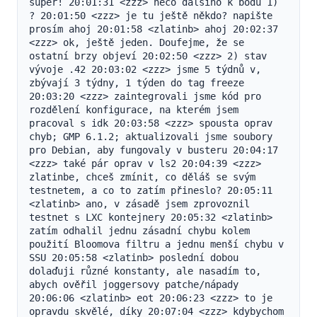
super! 20:01:31 <zzz> něco dalšího k bodu 1) 
? 20:01:50 <zzz> je tu ještě někdo? napište 
prosím ahoj 20:01:58 <zlatinb> ahoj 20:02:37 
<zzz> ok, ještě jeden. Doufejme, že se 
ostatní brzy objeví 20:02:50 <zzz> 2) stav 
vývoje .42 20:03:02 <zzz> jsme 5 týdnů v, 
zbývají 3 týdny, 1 týden do tag freeze 
20:03:20 <zzz> zaintegrovali jsme kód pro 
rozdělení konfigurace, na kterém jsem 
pracoval s idk 20:03:58 <zzz> spousta oprav 
chyb; GMP 6.1.2; aktualizovali jsme soubory 
pro Debian, aby fungovaly v busteru 20:04:17 
<zzz> také pár oprav v ls2 20:04:39 <zzz> 
zlatinbe, chceš zmínit, co děláš se svým 
testnetem, a co to zatím přineslo? 20:05:11 
<zlatinb> ano, v zásadě jsem zprovoznil 
testnet s LXC kontejnery 20:05:32 <zlatinb> 
zatím odhalil jednu zásadní chybu kolem 
použití Bloomova filtru a jednu menší chybu v 
SSU 20:05:58 <zlatinb> poslední dobou 
dolaďuji různé konstanty, ale nasadím to, 
abych ověřil joggersovy patche/nápady 
20:06:06 <zlatinb> eot 20:06:23 <zzz> to je 
opravdu skvělé, díky 20:07:04 <zzz> kdybychom 