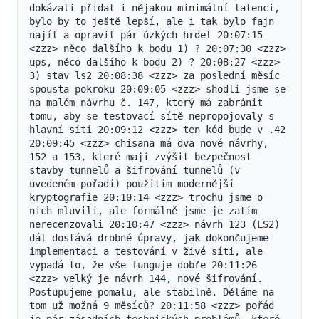
dokázali přidat i nějakou minimální latenci, 
bylo by to ještě lepší, ale i tak bylo fajn 
najít a opravit pár úzkých hrdel 20:07:15 
<zzz> něco dalšího k bodu 1) ? 20:07:30 <zzz> 
ups, něco dalšího k bodu 2) ? 20:08:27 <zzz> 
3) stav ls2 20:08:38 <zzz> za poslední měsíc 
spousta pokroku 20:09:05 <zzz> shodli jsme se 
na malém návrhu č. 147, který má zabránit 
tomu, aby se testovací sítě nepropojovaly s 
hlavní sítí 20:09:12 <zzz> ten kód bude v .42 
20:09:45 <zzz> chisana má dva nové návrhy, 
152 a 153, které mají zvýšit bezpečnost 
stavby tunnelů a šifrování tunnelů (v 
uvedeném pořadí) použitím modernější 
kryptografie 20:10:14 <zzz> trochu jsme o 
nich mluvili, ale formálně jsme je zatím 
nerecenzovali 20:10:47 <zzz> návrh 123 (LS2) 
dál dostává drobné úpravy, jak dokončujeme 
implementaci a testování v živé síti, ale 
vypadá to, že vše funguje dobře 20:11:26 
<zzz> velký je návrh 144, nové šifrování. 
Postupujeme pomalu, ale stabilně. Děláme na 
tom už možná 9 měsíců? 20:11:58 <zzz> pořád 