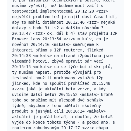
je pár zásadních technických problémů, které 
musíme vyřešit, než budeme moct začít s 
testovacími implementacemi 20:12:20 <zzz> 
největší problém teď je najít dost času lidí, 
aby to mohli dotáhnout 20:12:46 <zzz> nějaké 
dotazy k bodu 3) ls2 a dalším návrhům ? 
20:13:47 <zzz> ok, dál k 4) stav projektu I2P 
Browser labs 20:13:54 <zzz> mikalv, co je 
nového? 20:14:16 <mikalv> směřujeme k 
integraci přímo s I2P routerem, jlinked 
20:14:38 <mikalv> na straně i2pbuttonu jsme 
víceméně hotovi, zbývá opravit pár věcí 
20:15:15 <mikalv> co se týče build skriptů, 
ty musíme napsat, protože vývojáři pro 
testování použili mockovaný výtažek i2p 
jlinked, kde ho spouští prohlížeč 20:15:48 
<zzz> jaká je aktuální beta verze, a kdy 
uvidíme další betu? 20:15:52 <mikalv> kromě 
toho se snažíme mít alespoň dvě schůzky 
týdně, abychom z toho udělali skutečný 
produkt s jasnými cíli 20:16:24 <mikalv> 
aktuální je pořád beta4, a doufám, že beta5 
vyjde do konce tohoto týdne - a pokud ano, s 
routerem zabudovaným 20:17:27 <zzz> chápu 