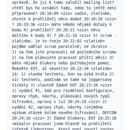
správně, že jsi k tomu založil mailing list? 
chtěl bys ho oznámit tady, nebo to ještě není 
připravené? 20:18:09 <zzz> sadie, zlatinbe, 
chcete k prohlížeči něco dodat 20:18:20 <zzz> 
? 20:19:36 <zzz> máte někdo nějaké dotazy k 
bodu 4) prohlížeč? 20:20:21 <zzz> něco 
dalšího k bodu 4) ? 20:21:10 <zzz> 5) scrum - 
zlatinbe, je to tvoje 20:22:02 <zlatinb> 
pojďme udělat scrum paralelně; ve zkratce - 
1) na čem jste pracovali od posledního scrumu 
2) na čem plánujete pracovat příští měsíc 3) 
máte nějaké blokery nebo potřebujete pomoc. 
Řekněte EOT, až skončíte 20:22:34 <zlatinb> 
já: 1) stavba testnetu, hon na úzká hrdla 2) 
víc testnetu, podívám se také na joggersovy 
tickety 3) vlastně žádné EOT 20:23:34 <zzz> 
1) vydání 41, kód pro rozdělení konfigurace, 
opravy chyb, návrhy, plánování nových typů 
šifrování, opravy v ls2 20:24:10 <zzz> 2) 
vydání 42, opravy chyb, návrhy (zejména 
výzkum otázek kolem nového šifrování), DEFCON 
20:24:16 <zzz> 3) žádné blokery; EOT 20:25:18 
<mikalv> pracoval jsem hlavně na prohlížeči 
(včetně i2pbuttonu, který nyní spustí router, 