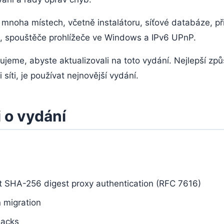
mnoha místech, včetně instalátoru, síťové databáze, př
 spouštěče prohlížeče ve Windows a IPv6 UPnP.
jeme, abyste aktualizovali na toto vydání. Nejlepší způ
íti, je používat nejnovější vydání.
 o vydání
t SHA-256 digest proxy authentication (RFC 7616)
 migration
 acks