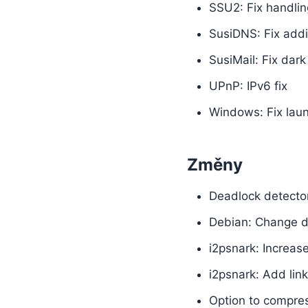
SSU2: Fix handlin
SusiDNS: Fix add
SusiMail: Fix dar
UPnP: IPv6 fix
Windows: Fix laun
Změny
Deadlock detecto
Debian: Change de
i2psnark: Increas
i2psnark: Add link
Option to compres