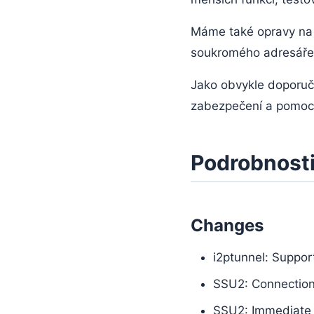
Máme také opravy na 
soukromého adresáře,
Jako obvykle doporuču
zabezpečení a pomoci s
Podrobnosti
Changes
i2ptunnel: Suppor
SSU2: Connection
SSU2: Immediate