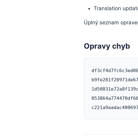
Translation updat
Úplný seznam oprave
Opravy chyb
df3cf4d7fc6c3ed0
b9fe281f28971de6
1d50831e72a8f139
053864a774470df6