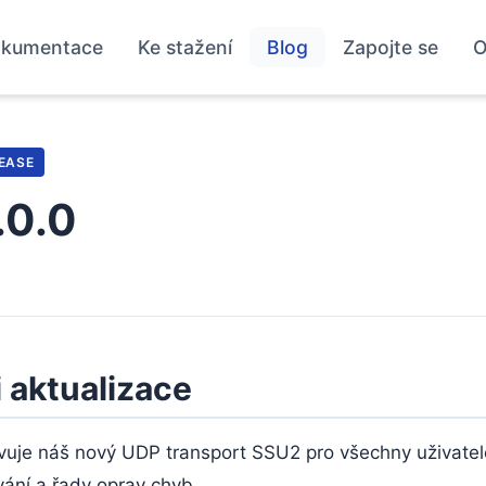
kumentace
Ke stažení
Blog
Zapojte se
O
EASE
.0.0
 aktualizace
tivuje náš nový UDP transport SSU2 pro všechny uživate
vání a řady oprav chyb.