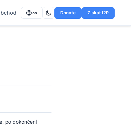
bchod
Donate
Získat I2P
cs
le, po dokončení