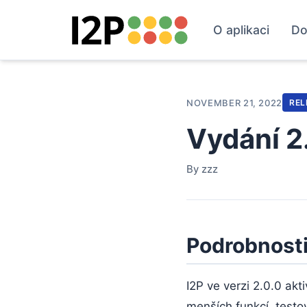
O aplikaci
Do
NOVEMBER 21, 2022
REL
Vydání 2
By zzz
Podrobnosti
I2P ve verzi 2.0.0 ak
menších funkcí, testo