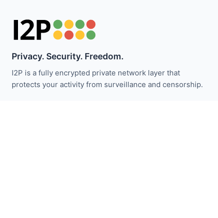
Privacy. Security. Freedom.
I2P is a fully encrypted private network layer that
protects your activity from surveillance and censorship.
Bleiben Sie über I2P-Neuigkeiten informiert:
Abonnieren
Schnellzugriff
Spenden
I2P Einführung