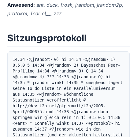
Anwesend:
ant, duck, frosk, jrandom, jrandom2p,
protokol, Teal`c\__, zzz
Sitzungsprotokoll
14:34 <@jrandom> 0) hi 14:34 <@jrandom> 1) 
0.5.0.5 14:34 <@jrandom> 2) Bayessches Peer-
Profiling 14:34 <@jrandom> 3) Q 14:34 
<@jrandom> 4) ??? 14:35 <@jrandom> 0) hi 
14:35 * jrandom winkt 14:35 * smeghead lagert 
seine To-do-Liste in ein Paralleluniversum 
aus 14:35 <@jrandom> wöchentliche 
Statusnotizen veröffentlicht @ 
http://dev.i2p.net/pipermail/i2p/2005-
April/000675.html 14:36 <@jrandom> dann 
springen wir gleich rein in 1) 0.5.0.5 14:36 
<+ant> * Connelly winkt 14:37 <+protokol> hi 
zusammen 14:37 <@jrandom> wie in den 
Statusnotizen (und der aktuellen history.txt) 