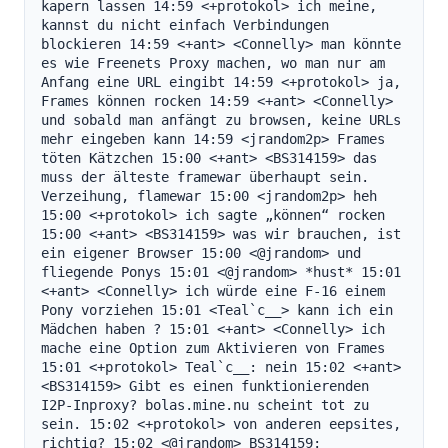
kapern lassen 14:59 <+protokol> ich meine, 
kannst du nicht einfach Verbindungen 
blockieren 14:59 <+ant> <Connelly> man könnte 
es wie Freenets Proxy machen, wo man nur am 
Anfang eine URL eingibt 14:59 <+protokol> ja, 
Frames können rocken 14:59 <+ant> <Connelly> 
und sobald man anfängt zu browsen, keine URLs 
mehr eingeben kann 14:59 <jrandom2p> Frames 
töten Kätzchen 15:00 <+ant> <BS314159> das 
muss der älteste framewar überhaupt sein. 
Verzeihung, flamewar 15:00 <jrandom2p> heh 
15:00 <+protokol> ich sagte „können“ rocken 
15:00 <+ant> <BS314159> was wir brauchen, ist 
ein eigener Browser 15:00 <@jrandom> und 
fliegende Ponys 15:01 <@jrandom> *hust* 15:01 
<+ant> <Connelly> ich würde eine F-16 einem 
Pony vorziehen 15:01 <Teal`c__> kann ich ein 
Mädchen haben ? 15:01 <+ant> <Connelly> ich 
mache eine Option zum Aktivieren von Frames 
15:01 <+protokol> Teal`c__: nein 15:02 <+ant> 
<BS314159> Gibt es einen funktionierenden 
I2P-Inproxy? bolas.mine.nu scheint tot zu 
sein. 15:02 <+protokol> von anderen eepsites, 
richtig? 15:02 <@jrandom> BS314159: 