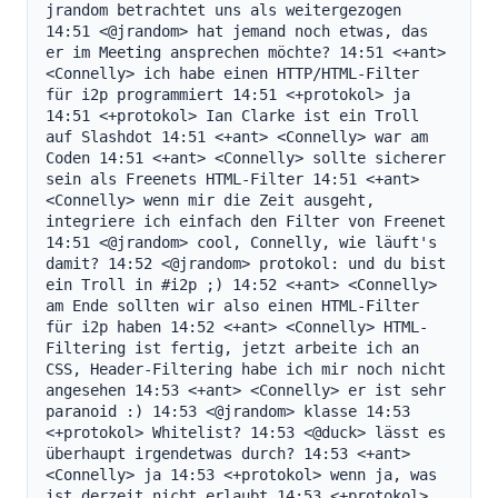
jrandom betrachtet uns als weitergezogen 
14:51 <@jrandom> hat jemand noch etwas, das 
er im Meeting ansprechen möchte? 14:51 <+ant> 
<Connelly> ich habe einen HTTP/HTML-Filter 
für i2p programmiert 14:51 <+protokol> ja 
14:51 <+protokol> Ian Clarke ist ein Troll 
auf Slashdot 14:51 <+ant> <Connelly> war am 
Coden 14:51 <+ant> <Connelly> sollte sicherer 
sein als Freenets HTML-Filter 14:51 <+ant> 
<Connelly> wenn mir die Zeit ausgeht, 
integriere ich einfach den Filter von Freenet 
14:51 <@jrandom> cool, Connelly, wie läuft's 
damit? 14:52 <@jrandom> protokol: und du bist 
ein Troll in #i2p ;) 14:52 <+ant> <Connelly> 
am Ende sollten wir also einen HTML-Filter 
für i2p haben 14:52 <+ant> <Connelly> HTML-
Filtering ist fertig, jetzt arbeite ich an 
CSS, Header-Filtering habe ich mir noch nicht 
angesehen 14:53 <+ant> <Connelly> er ist sehr 
paranoid :) 14:53 <@jrandom> klasse 14:53 
<+protokol> Whitelist? 14:53 <@duck> lässt es 
überhaupt irgendetwas durch? 14:53 <+ant> 
<Connelly> ja 14:53 <+protokol> wenn ja, was 
ist derzeit nicht erlaubt 14:53 <+protokol> 