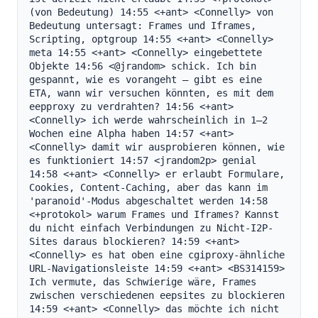
(von Bedeutung) 14:55 <+ant> <Connelly> von 
Bedeutung untersagt: Frames und Iframes, 
Scripting, optgroup 14:55 <+ant> <Connelly> 
meta 14:55 <+ant> <Connelly> eingebettete 
Objekte 14:56 <@jrandom> schick. Ich bin 
gespannt, wie es vorangeht – gibt es eine 
ETA, wann wir versuchen könnten, es mit dem 
eepproxy zu verdrahten? 14:56 <+ant> 
<Connelly> ich werde wahrscheinlich in 1–2 
Wochen eine Alpha haben 14:57 <+ant> 
<Connelly> damit wir ausprobieren können, wie 
es funktioniert 14:57 <jrandom2p> genial 
14:58 <+ant> <Connelly> er erlaubt Formulare, 
Cookies, Content-Caching, aber das kann im 
'paranoid'-Modus abgeschaltet werden 14:58 
<+protokol> warum Frames und Iframes? Kannst 
du nicht einfach Verbindungen zu Nicht-I2P-
Sites daraus blockieren? 14:59 <+ant> 
<Connelly> es hat oben eine cgiproxy-ähnliche 
URL-Navigationsleiste 14:59 <+ant> <BS314159> 
Ich vermute, das Schwierige wäre, Frames 
zwischen verschiedenen eepsites zu blockieren 
14:59 <+ant> <Connelly> das möchte ich nicht 