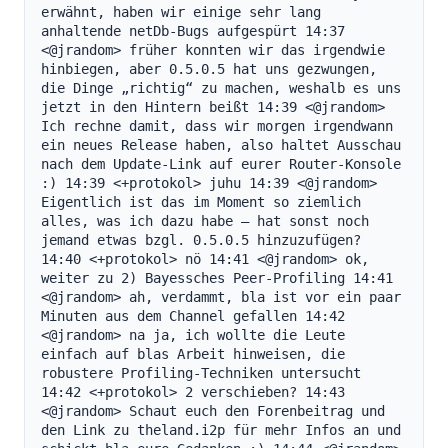
erwähnt, haben wir einige sehr lang 
anhaltende netDb-Bugs aufgespürt 14:37 
<@jrandom> früher konnten wir das irgendwie 
hinbiegen, aber 0.5.0.5 hat uns gezwungen, 
die Dinge „richtig“ zu machen, weshalb es uns 
jetzt in den Hintern beißt 14:39 <@jrandom> 
Ich rechne damit, dass wir morgen irgendwann 
ein neues Release haben, also haltet Ausschau 
nach dem Update-Link auf eurer Router-Konsole 
:) 14:39 <+protokol> juhu 14:39 <@jrandom> 
Eigentlich ist das im Moment so ziemlich 
alles, was ich dazu habe – hat sonst noch 
jemand etwas bzgl. 0.5.0.5 hinzuzufügen? 
14:40 <+protokol> nö 14:41 <@jrandom> ok, 
weiter zu 2) Bayessches Peer-Profiling 14:41 
<@jrandom> ah, verdammt, bla ist vor ein paar 
Minuten aus dem Channel gefallen 14:42 
<@jrandom> na ja, ich wollte die Leute 
einfach auf blas Arbeit hinweisen, die 
robustere Profiling-Techniken untersucht 
14:42 <+protokol> 2 verschieben? 14:43 
<@jrandom> Schaut euch den Forenbeitrag und 
den Link zu theland.i2p für mehr Infos an und 