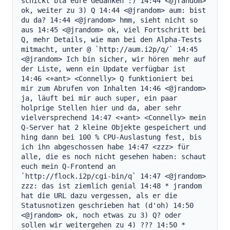
schickt bla eure Gedanken :) 14:44 <@jrandom> 
ok, weiter zu 3) Q 14:44 <@jrandom> aum: bist 
du da? 14:44 <@jrandom> hmm, sieht nicht so 
aus 14:45 <@jrandom> ok, viel Fortschritt bei 
Q, mehr Details, wie man bei den Alpha-Tests 
mitmacht, unter @ `http://aum.i2p/q/` 14:45 
<@jrandom> Ich bin sicher, wir hören mehr auf 
der Liste, wenn ein Update verfügbar ist 
14:46 <+ant> <Connelly> Q funktioniert bei 
mir zum Abrufen von Inhalten 14:46 <@jrandom> 
ja, läuft bei mir auch super, ein paar 
holprige Stellen hier und da, aber sehr 
vielversprechend 14:47 <+ant> <Connelly> mein 
Q-Server hat 2 kleine Objekte gespeichert und 
hing dann bei 100 % CPU-Auslastung fest, bis 
ich ihn abgeschossen habe 14:47 <zzz> für 
alle, die es noch nicht gesehen haben: schaut 
euch mein Q-Frontend an 
`http://flock.i2p/cgi-bin/q` 14:47 <@jrandom> 
zzz: das ist ziemlich genial 14:48 * jrandom 
hat die URL dazu vergessen, als er die 
Statusnotizen geschrieben hat (d'oh) 14:50 
<@jrandom> ok, noch etwas zu 3) Q? oder 
sollen wir weitergehen zu 4) ??? 14:50 * 