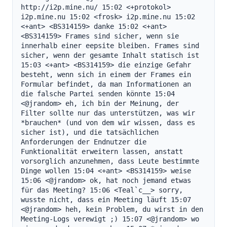
http://i2p.mine.nu/ 15:02 <+protokol> 
i2p.mine.nu 15:02 <frosk> i2p.mine.nu 15:02 
<+ant> <BS314159> danke 15:02 <+ant> 
<BS314159> Frames sind sicher, wenn sie 
innerhalb einer eepsite bleiben. Frames sind 
sicher, wenn der gesamte Inhalt statisch ist 
15:03 <+ant> <BS314159> die einzige Gefahr 
besteht, wenn sich in einem der Frames ein 
Formular befindet, da man Informationen an 
die falsche Partei senden könnte 15:04 
<@jrandom> eh, ich bin der Meinung, der 
Filter sollte nur das unterstützen, was wir 
*brauchen* (und von dem wir wissen, dass es 
sicher ist), und die tatsächlichen 
Anforderungen der Endnutzer die 
Funktionalität erweitern lassen, anstatt 
vorsorglich anzunehmen, dass Leute bestimmte 
Dinge wollen 15:04 <+ant> <BS314159> weise 
15:06 <@jrandom> ok, hat noch jemand etwas 
für das Meeting? 15:06 <Teal`c__> sorry, 
wusste nicht, dass ein Meeting läuft 15:07 
<@jrandom> heh, kein Problem, du wirst in den 
Meeting-Logs verewigt ;) 15:07 <@jrandom> wo 