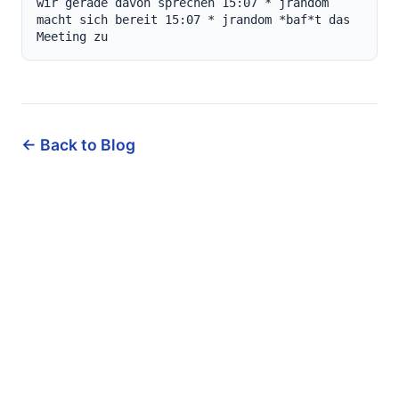
wir gerade davon sprechen 15:07 * jrandom 
macht sich bereit 15:07 * jrandom *baf*t das 
Meeting zu
← Back to Blog