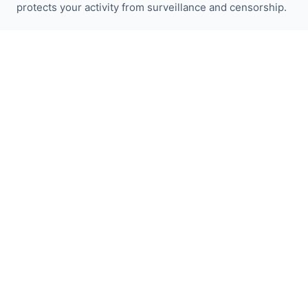
protects your activity from surveillance and censorship.
Bleiben Sie über I2P-Neuigkeiten informiert:
Abonnieren
Schnellzugriff
Spenden
I2P Einführung
Gemeinschaft
Mitmachen
Blog
Offizielle Foren