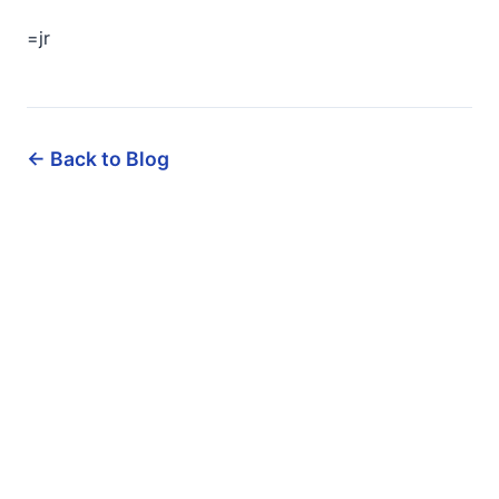
=jr
← Back to Blog