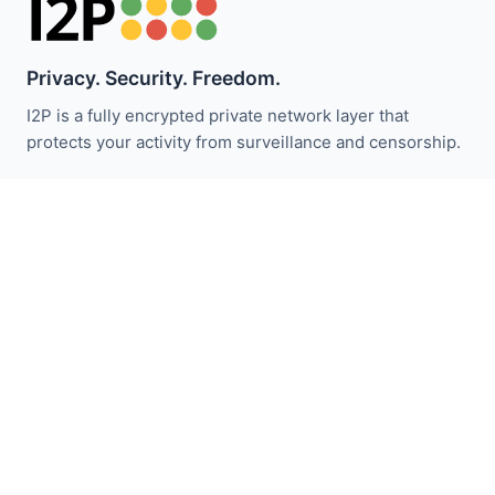
Privacy. Security. Freedom.
I2P is a fully encrypted private network layer that
protects your activity from surveillance and censorship.
Bleiben Sie über I2P-Neuigkeiten informiert:
Abonnieren
Schnellzugriff
Spenden
I2P Einführung
Gemeinschaft