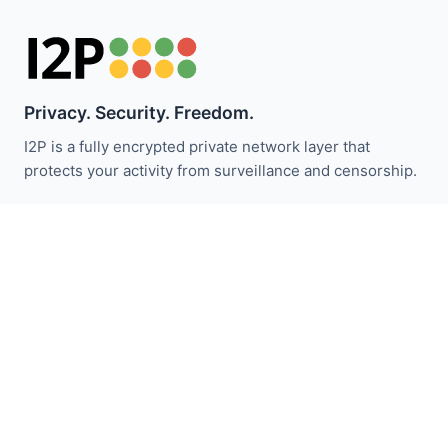
Privacy. Security. Freedom.
I2P is a fully encrypted private network layer that
protects your activity from surveillance and censorship.
Bleiben Sie über I2P-Neuigkeiten informiert:
Abonnieren
Schnellzugriff
Spenden
I2P Einführung