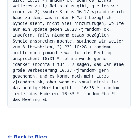
wird) 16:27 <jrandom> ok, wenn es nichts 
Weiteres zu 1) Netzstatus gibt, gleiten wir 
rüber zu 2) Syndie-Status 16:27 <jrandom> ich 
habe zu dem, was in der E-Mail bezüglich 
Syndie steht, nicht viel hinzuzufügen, wollte 
nur ein Update geben 16:28 <jrandom> ok, 
insofern, falls niemand etwas bezüglich 
Syndie ansprechen möchte, springen wir weiter 
zum Altbewährten, 3) ??? 16:28 <jrandom> 
möchte noch jemand etwas für das Meeting 
ansprechen? 16:31 * tethra würde gerne 
"danke" (nochmal) für .17 sagen, das war eine 
große Verbesserung 16:33 <jrandom> gern 
geschehen, und es kommt noch mehr 16:33 
<jrandom> ok, aber wenn es sonst nichts für 
das heutige Meeting gibt... 16:33 * jrandom 
leitet das Ende ein 16:33 * jrandom *baf*t 
das Meeting ab
← Back to Blog