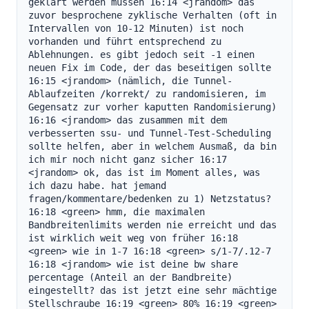
geklärt werden müssen 16:14 <jrandom> das 
zuvor besprochene zyklische Verhalten (oft in 
Intervallen von 10-12 Minuten) ist noch 
vorhanden und führt entsprechend zu 
Ablehnungen. es gibt jedoch seit -1 einen 
neuen Fix im Code, der das beseitigen sollte 
16:15 <jrandom> (nämlich, die Tunnel-
Ablaufzeiten /korrekt/ zu randomisieren, im 
Gegensatz zur vorher kaputten Randomisierung) 
16:16 <jrandom> das zusammen mit dem 
verbesserten ssu- und Tunnel-Test-Scheduling 
sollte helfen, aber in welchem Ausmaß, da bin 
ich mir noch nicht ganz sicher 16:17 
<jrandom> ok, das ist im Moment alles, was 
ich dazu habe. hat jemand 
fragen/kommentare/bedenken zu 1) Netzstatus? 
16:18 <green> hmm, die maximalen 
Bandbreitenlimits werden nie erreicht und das 
ist wirklich weit weg von früher 16:18 
<green> wie in 1-7 16:18 <green> s/1-7/.12-7 
16:18 <jrandom> wie ist deine bw share 
percentage (Anteil an der Bandbreite) 
eingestellt? das ist jetzt eine sehr mächtige 
Stellschraube 16:19 <green> 80% 16:19 <green> 