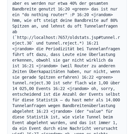
aber es werden nur etwa 40% der gesamten 
Bandbreite genutzt 16:20 <green> das ist nur 
ein "do nothing router" :P 16:20 <jrandom> 
hmm, wie oft steigt deine Bandbreite auf 80% 
Spitzen an, und lehnst du oft Tunnelanfragen 
ab 
(`http://localhost:7657/oldstats.jsp#tunnel.r
eject.30` und tunnel.reject.*) 16:21 
<jrandom> die Periodizität bei Tunnelanfragen 
führt oft dazu, dass Leute eine Überlastung 
erkennen, obwohl sie gar nicht wirklich da 
ist 16:21 <jrandom> (weil Router zu anderen 
Zeiten Überkapazitäten haben, nur nicht, wenn 
sie gerade Spitzen erfahren) 16:22 <green> 
tunnel.reject.30 ist sehr flach wie 1,00 über 
14 025,00 Events 16:22 <jrandom> oh, sorry, 
entscheidend ist die Anzahl der Events selbst 
für diese Statistik – du hast mehr als 14.000 
Tunnelanfragen wegen Bandbreitenüberlastung 
abgelehnt 16:23 <jrandom> (der "value" für 
diese Statistik ist, wie viele Tunnel beim 
Event abgelehnt wurden, und das ist immer 1, 
da ein Event durch eine Nachricht verursacht 