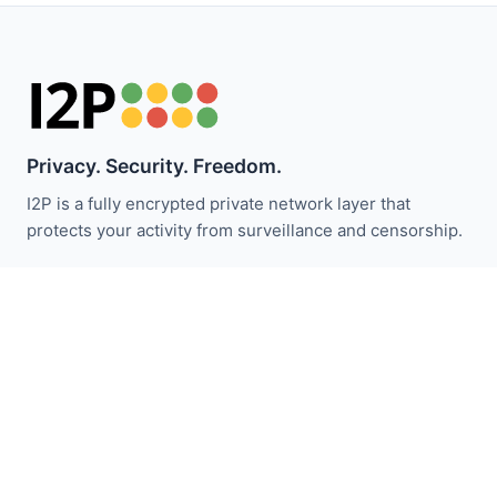
Privacy. Security. Freedom.
I2P is a fully encrypted private network layer that
protects your activity from surveillance and censorship.
Bleiben Sie über I2P-Neuigkeiten informiert:
Abonnieren
Schnellzugriff
Spenden
I2P Einführung