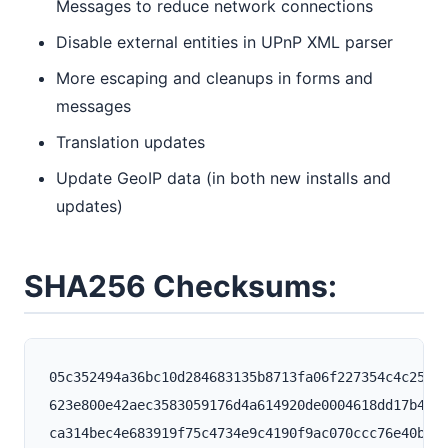
Messages to reduce network connections
Disable external entities in UPnP XML parser
More escaping and cleanups in forms and
messages
Translation updates
Update GeoIP data (in both new installs and
updates)
SHA256 Checksums:
05c352494a36bc10d284683135b8713fa06f227354c4c25105
623e800e42aec3583059176d4a614920de0004618dd17b4820
ca314bec4e683919f75c4734e9c4190f9ac070ccc76e40b7d1