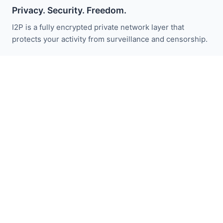
Privacy. Security. Freedom.
I2P is a fully encrypted private network layer that
protects your activity from surveillance and censorship.
Bleiben Sie über I2P-Neuigkeiten informiert:
Abonnieren
Schnellzugriff
Spenden
I2P Einführung
Gemeinschaft
Mitmachen