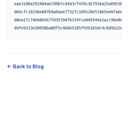
eae3100a292404a67d9b7cd4d3cf470c36791ba25a0953b35d
066cfc1833be887b9a0aee77327c109128e51865ee0fa6e50a
d8ea17c74eb86567fd3539476334fce049344e2acc90e8e33e
← Back to Blog