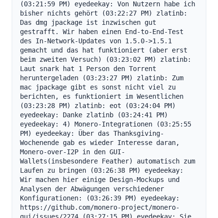
(03:21:59 PM) eyedeekay: Von Nutzern habe ich 
bisher nichts gehört (03:22:27 PM) zlatinb: 
Das dmg jpackage ist inzwischen gut 
gestrafft. Wir haben einen End-to-End-Test 
des In-Network-Updates von 1.5.0->1.5.1 
gemacht und das hat funktioniert (aber erst 
beim zweiten Versuch) (03:23:02 PM) zlatinb: 
Laut snark hat 1 Person den Torrent 
heruntergeladen (03:23:27 PM) zlatinb: Zum 
mac jpackage gibt es sonst nicht viel zu 
berichten, es funktioniert im Wesentlichen 
(03:23:28 PM) zlatinb: eot (03:24:04 PM) 
eyedeekay: Danke zlatinb (03:24:41 PM) 
eyedeekay: 4) Monero-Integrationen (03:25:55 
PM) eyedeekay: Über das Thanksgiving-
Wochenende gab es wieder Interesse daran, 
Monero-over-I2P in den GUI-
Wallets(insbesondere Feather) automatisch zum 
Laufen zu bringen (03:26:38 PM) eyedeekay: 
Wir machen hier einige Design-Mockups und 
Analysen der Abwägungen verschiedener 
Konfigurationen: (03:26:39 PM) eyedeekay: 
https://github.com/monero-project/monero-
gui/issues/2274 (03:27:15 PM) eyedeekay: Sie 