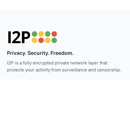
Privacy. Security. Freedom.
I2P is a fully encrypted private network layer that
protects your activity from surveillance and censorship.
Bleiben Sie über I2P-Neuigkeiten informiert:
Abonnieren
Schnellzugriff
Spenden