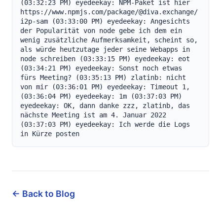
(03:32:23 PM) eyedeekay: NPM-Paket ist hier 
https://www.npmjs.com/package/@diva.exchange/
i2p-sam (03:33:00 PM) eyedeekay: Angesichts 
der Popularität von node gebe ich dem ein 
wenig zusätzliche Aufmerksamkeit, scheint so, 
als würde heutzutage jeder seine Webapps in 
node schreiben (03:33:15 PM) eyedeekay: eot 
(03:34:21 PM) eyedeekay: Sonst noch etwas 
fürs Meeting? (03:35:13 PM) zlatinb: nicht 
von mir (03:36:01 PM) eyedeekay: Timeout 1, 
(03:36:04 PM) eyedeekay: 1m (03:37:03 PM) 
eyedeekay: OK, dann danke zzz, zlatinb, das 
nächste Meeting ist am 4. Januar 2022 
(03:37:03 PM) eyedeekay: Ich werde die Logs 
in Kürze posten
← Back to Blog