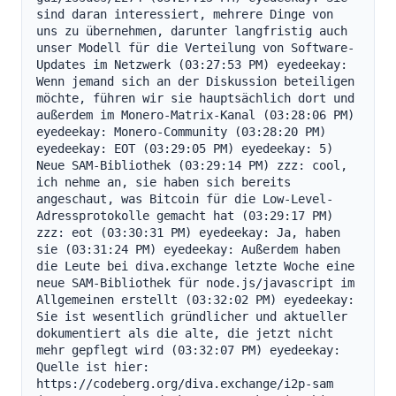
sind daran interessiert, mehrere Dinge von 
uns zu übernehmen, darunter langfristig auch 
unser Modell für die Verteilung von Software-
Updates im Netzwerk (03:27:53 PM) eyedeekay: 
Wenn jemand sich an der Diskussion beteiligen 
möchte, führen wir sie hauptsächlich dort und 
außerdem im Monero-Matrix-Kanal (03:28:06 PM) 
eyedeekay: Monero-Community (03:28:20 PM) 
eyedeekay: EOT (03:29:05 PM) eyedeekay: 5) 
Neue SAM-Bibliothek (03:29:14 PM) zzz: cool, 
ich nehme an, sie haben sich bereits 
angeschaut, was Bitcoin für die Low-Level-
Adressprotokolle gemacht hat (03:29:17 PM) 
zzz: eot (03:30:31 PM) eyedeekay: Ja, haben 
sie (03:31:24 PM) eyedeekay: Außerdem haben 
die Leute bei diva.exchange letzte Woche eine 
neue SAM-Bibliothek für node.js/javascript im 
Allgemeinen erstellt (03:32:02 PM) eyedeekay: 
Sie ist wesentlich gründlicher und aktueller 
dokumentiert als die alte, die jetzt nicht 
mehr gepflegt wird (03:32:07 PM) eyedeekay: 
Quelle ist hier: 
https://codeberg.org/diva.exchange/i2p-sam 