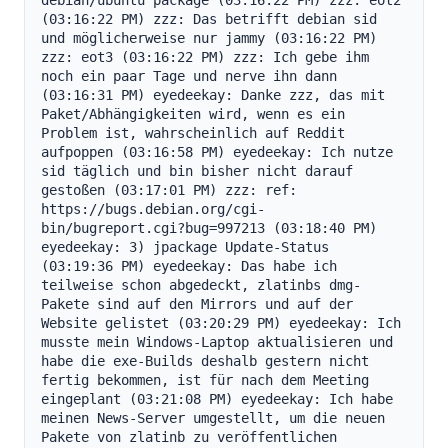
debian/ubuntu package (03:16:22 PM) zzz: eot2 
(03:16:22 PM) zzz: Das betrifft debian sid 
und möglicherweise nur jammy (03:16:22 PM) 
zzz: eot3 (03:16:22 PM) zzz: Ich gebe ihm 
noch ein paar Tage und nerve ihn dann 
(03:16:31 PM) eyedeekay: Danke zzz, das mit 
Paket/Abhängigkeiten wird, wenn es ein 
Problem ist, wahrscheinlich auf Reddit 
aufpoppen (03:16:58 PM) eyedeekay: Ich nutze 
sid täglich und bin bisher nicht darauf 
gestoßen (03:17:01 PM) zzz: ref: 
https://bugs.debian.org/cgi-
bin/bugreport.cgi?bug=997213 (03:18:40 PM) 
eyedeekay: 3) jpackage Update-Status 
(03:19:36 PM) eyedeekay: Das habe ich 
teilweise schon abgedeckt, zlatinbs dmg-
Pakete sind auf den Mirrors und auf der 
Website gelistet (03:20:29 PM) eyedeekay: Ich 
musste mein Windows-Laptop aktualisieren und 
habe die exe-Builds deshalb gestern nicht 
fertig bekommen, ist für nach dem Meeting 
eingeplant (03:21:08 PM) eyedeekay: Ich habe 
meinen News-Server umgestellt, um die neuen 
Pakete von zlatinb zu veröffentlichen 