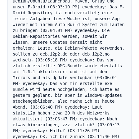
Debian/Ubuntu/Launchpad, Maven, GPlay und 
unser F-Droid (03:03:10 PM) eyedeekay: Das F-
Droid-Repository ist noch veraltet; eine 
meiner Aufgaben diese Woche ist, unsere App 
wieder mit ihrem Auto-Build-System zum Laufen 
zu bringen (03:04:01 PM) eyedeekay: Die 
Debian-Repositories werden, soweit wir 
wissen, unsere Updates derzeit nicht 
erhalten; Leute, die Debian-Pakete verwenden, 
sollten zu deb.i2p2.de oder deb.i2p2.no 
wechseln (03:05:18 PM) eyedeekay: Das von 
zlatinb erstellte DMG-Bundle wurde ebenfalls 
auf 1.6.1 aktualisiert und ist auf den 
Mirrors und als Update verfügbar (03:06:01 
PM) eyedeekay: Das von mir erstellte exe-
Bundle wird heute hochgeladen, ich hatte es 
gestern geplant, bin aber in Windows-Updates 
steckengeblieben, also mache ich es heute 
Abend. (03:06:40 PM) eyedeekay: Laut 
stats.i2p haben etwa 20 % des Netzwerks 
aktualisiert (03:06:47 PM) eyedeekay: Noch 
etwas hinzuzufügen, zzz, zlatinb? (03:09:13 
PM) eyedeekay: Hallo? (03:11:26 PM) 
eyedeekay: OK, ich bin zurück (03:11:40 PM) 