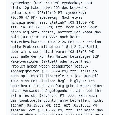
eyedeekay: (03:06:40 PM) eyedeekay: Laut 
stats.i2p haben etwa 20% des Netzwerks 
aktualisiert (03:11:40 PM) eyedeekay: 
(03:06:47 PM) eyedeekay: Noch etwas 
hinzuzufügen, zzz, zlatinb? (03:11:50 PM) 
zzz: ja (03:12:05 PM) zzz: noch keine Spur 
eines biglybt-Updates, hoffentlich kommt das 
bald (03:12:10 PM) zzz: noch keine 
Nutzerbeschwerden (03:12:26 PM) zzz: echelon 
hatte Probleme mit einem 1.6.1-2 Dev-Build, 
aber wir wissen nicht warum (03:13:03 PM) 
zzz: außerdem könnten Nutzer beliebiger I2P-
Paketversionen (aktuell oder älter) ein 
Problem haben wegen geänderter jetty9-
Abhängigkeiten (03:13:24 PM) zzz: falls ja, 
sudo apt install libservlet3.1-java manuell 
(03:14:44 PM) zlatinb: bzgl. biglybt: Ich 
habe heute früher von Parg gehört wegen einer 
nicht verwandten Angelegenheit, also bei ihm 
ist alles ok. (03:15:52 PM) zzz: kann auch 
das topaktuelle Ubuntu jammy betreffen, nicht 
sicher (03:15:52 PM) zzz: eot (03:16:12 PM) 
zlatinb: eot (03:16:22 PM) zzz: Ich meine das 