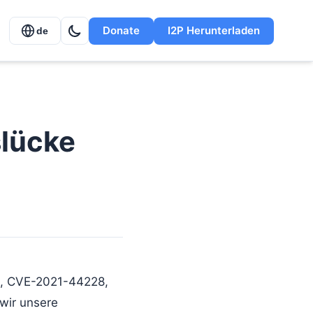
Donate
I2P Herunterladen
de
slücke
de, CVE-2021-44228,
 wir unsere