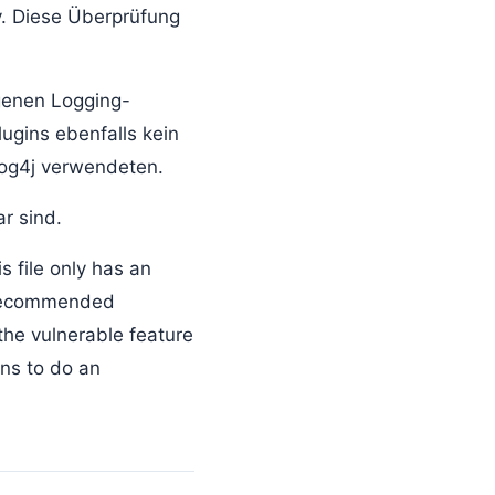
y. Diese Überprüfung
igenen Logging-
lugins ebenfalls kein
log4j verwendeten.
r sind.
is file only has an
e recommended
 the vulnerable feature
ns to do an