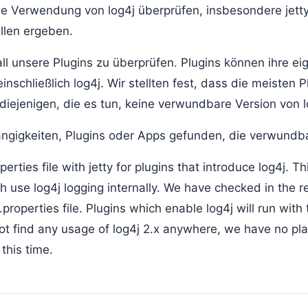
ie Verwendung von log4j überprüfen, insbesondere jett
llen ergeben.
all unsere Plugins zu überprüfen. Plugins können ihre e
nschließlich log4j. Wir stellten fest, dass die meisten P
diejenigen, die es tun, keine verwundbare Version von 
ngigkeiten, Plugins oder Apps gefunden, die verwundba
rties file with jetty for plugins that introduce log4j. Th
ch use log4j logging internally. We have checked in th
j.properties file. Plugins which enable log4j will run with
t find any usage of log4j 2.x anywhere, we have no pla
this time.