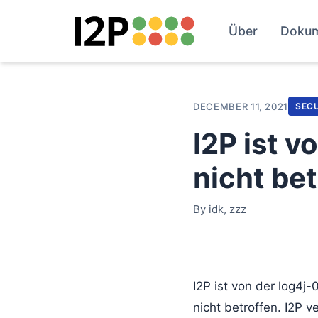
Über
Doku
DECEMBER 11, 2021
SEC
I2P ist v
nicht bet
By idk, zzz
I2P ist von der log4j
nicht betroffen. I2P 