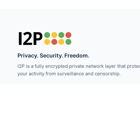
Privacy. Security. Freedom.
I2P is a fully encrypted private network layer that prote
your activity from surveillance and censorship.
Bleiben Sie über I2P-Neuigkeiten informiert:
Abonnieren
© 2026 Das Invisible Internet Project. Lizenziert unter Cre