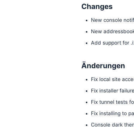
Changes
New console notif
New addressbook 
Add support for .
Änderungen
Fix local site acc
Fix installer failu
Fix tunnel tests f
Fix installing to
Console dark the