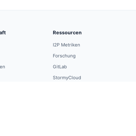
aft
Ressourcen
I2P Metriken
Forschung
ren
GitLab
StormyCloud
Datenschutz
Android-Datenschutz
Bedingungen
Presse