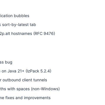
ication bubbles
sort-by-latest tab
i2p.alt hostnames (RFC 9476)
ess bug
re on Java 21+ (IzPack 5.2.4)
or outbound client tunnels
 paths with spaces (non-Windows)
me fixes and improvements