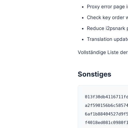
Proxy error page
Check key order 
Reduce i2psnark p
Translation updat
Vollständige Liste de
Sonstiges
013f30db4116711f
a2f590156b6c5857
6af1b88404527d9f
f4018ed081c0980f