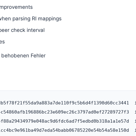
 improvements
when parsing RI mappings
eer check interval
es
r behobenen Fehler
db5f78f21f55da9a883a7de110f9c5b6d4f1390d60cc3441  i
4c54860afb196886bc23e609ec26c3797ad0ef27289727f3  i
5f88a29434979e048ac9d6fdc6ad7f5edbd0b318a1a1e57d  i
1cc4bc9e961ba49d7eda54babb06785220e54b54a58e150d  i