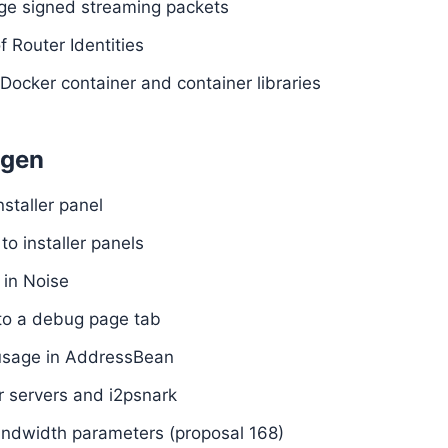
rge signed streaming packets
 Router Identities
ocker container and container libraries
ngen
nstaller panel
o installer panels
in Noise
to a debug page tab
sage in AddressBean
or servers and i2psnark
andwidth parameters (proposal 168)