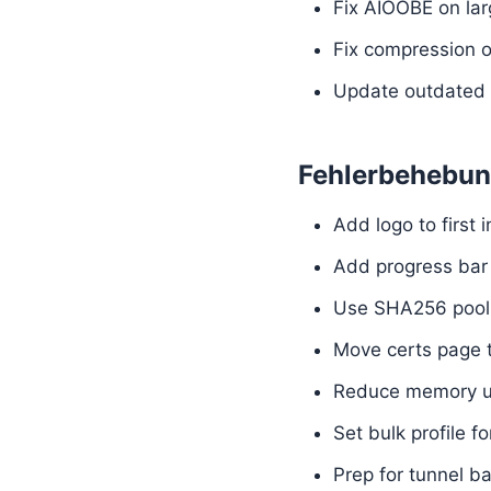
Fix AIOOBE on la
Fix compression of
Update outdated D
Fehlerbehebu
Add logo to first i
Add progress bar t
Use SHA256 pool 
Move certs page 
Reduce memory u
Set bulk profile f
Prep for tunnel b