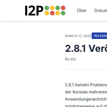
Über
Doku
MARCH 17, 2025
RELEAS
2.8.1 Ver
By zzz
2.8.1 behebt Probleme 
der Konsole mehrere
Anwendungsnachrichte
möglicherweise auf di