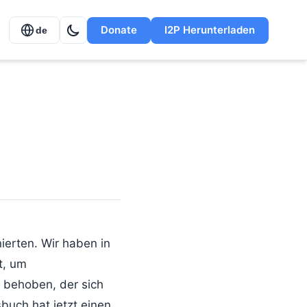
Donate
I2P Herunterladen
de
nierten. Wir haben in
t, um
 behoben, der sich
buch hat jetzt einen