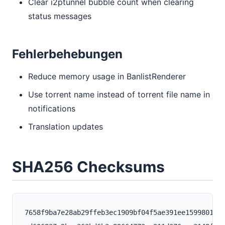
Clear i2ptunnel bubble count when clearing
status messages
Fehlerbehebungen
Reduce memory usage in BanlistRenderer
Use torrent name instead of torrent file name in
notifications
Translation updates
SHA256 Checksums
7658f9ba7e28ab29ffeb3ec1909bf04f5ae391ee159980145e