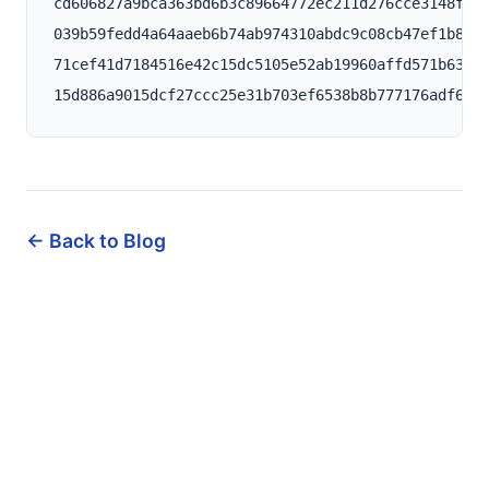
cd606827a9bca363bd6b3c89664772ec211d276cce3148f207
039b59fedd4a64aaeb6b74ab974310abdc9c08cb47ef1b8568
71cef41d7184516e42c15dc5105e52ab19960affd571b636e7
← Back to Blog