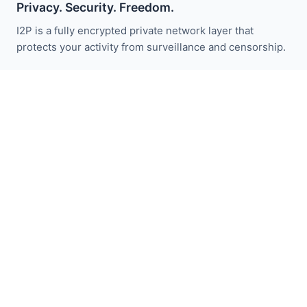
Privacy. Security. Freedom.
I2P is a fully encrypted private network layer that
protects your activity from surveillance and censorship.
Bleiben Sie über I2P-Neuigkeiten informiert:
Abonnieren
Schnellzugriff
Spenden
I2P Einführung
Gemeinschaft
Mitmachen