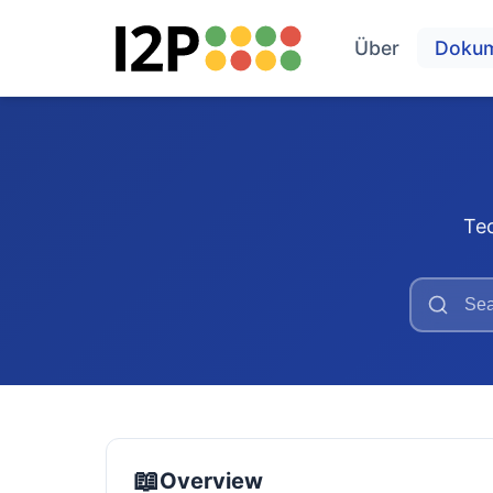
Über
Doku
Te
📖
Overview