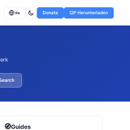
Donate
I2P Herunterladen
de
erk
Search
🧭
Guides