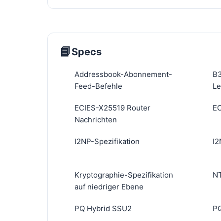
📘
Specs
Addressbook-Abonnement-
B3
Feed-Befehle
Le
ECIES-X25519 Router
EC
Nachrichten
I2NP-Spezifikation
I2
Kryptographie-Spezifikation
NT
auf niedriger Ebene
PQ Hybrid SSU2
P