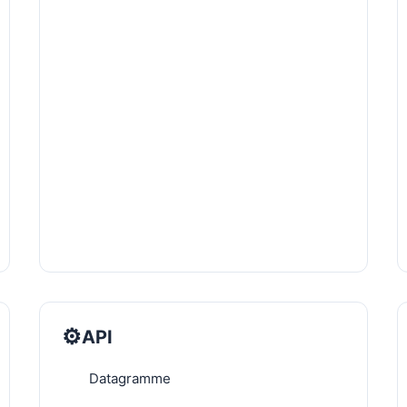
⚙️
API
Datagramme