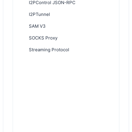
I2PControl JSON-RPC
I2PTunnel
SAM V3
SOCKS Proxy
Streaming Protocol