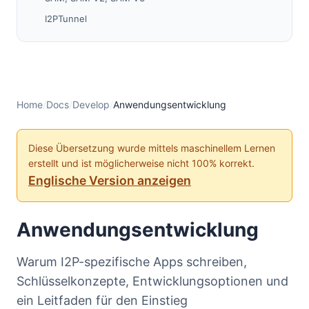
I2PTunnel
SOCKS
Ministreaming
Datagramme
I2CP
Home
/
Docs
/
Develop
/
Anwendungsentwicklung
Webanwendungen
Mit der Entwicklung beginnen — Eine einfache
Diese Übersetzung wurde mittels maschinellem Lernen
Anleitung
erstellt und ist möglicherweise nicht 100% korrekt.
Entwicklung mit der Streaming Library
Englische Version anzeigen
Bestehende Anwendungen
Anwendungsideen
Anwendungsentwicklung
Warum I2P-spezifische Apps schreiben,
Schlüsselkonzepte, Entwicklungsoptionen und
ein Leitfaden für den Einstieg