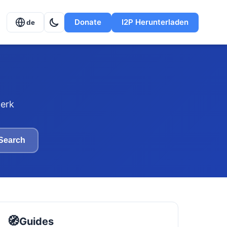
Donate
I2P Herunterladen
de
erk
Search
🧭
Guides