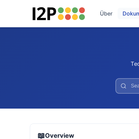
Über
Doku
Te
📖
Overview