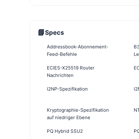
📘
Specs
Addressbook-Abonnement-
B3
Feed-Befehle
Le
ECIES-X25519 Router
EC
Nachrichten
I2NP-Spezifikation
I2
Kryptographie-Spezifikation
NT
auf niedriger Ebene
PQ Hybrid SSU2
P