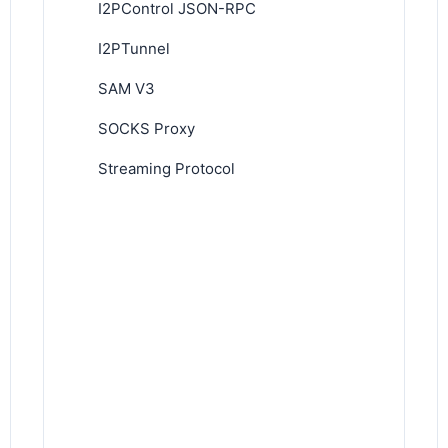
I2PControl JSON-RPC
I2PTunnel
SAM V3
SOCKS Proxy
Streaming Protocol