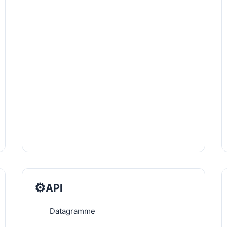
⚙️
API
Datagramme