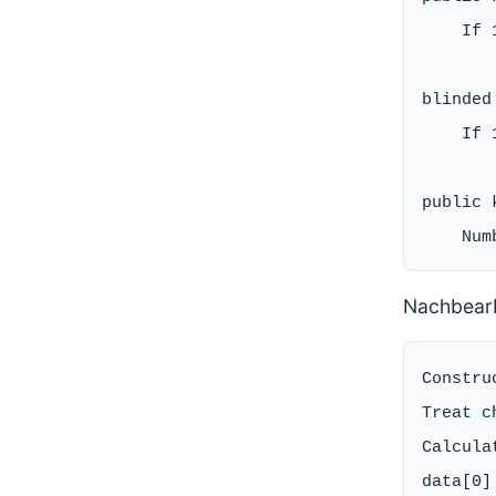
    If 
blinded
    If 
public k
Nachbear
Constru
Treat c
Calcula
data[0]