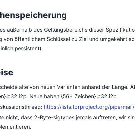
henspeicherung
es außerhalb des Geltungsbereichs dieser Spezifikation
 von öffentlichem Schlüssel zu Ziel und umgekehrt s
nlich persistent).
ise
scheide alte von neuen Varianten anhand der Länge. 
en}.b32.i2p. Neue haben {56+ Zeichen}.b32.i2p
iskussionsthread:
https://lists.torproject.org/piperma
e nicht, dass 2-Byte-sigtypes jemals auftreten, wir sin
lementieren.