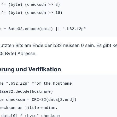
 ^= (byte) (checksum >> 8)

 ^= (byte) (checksum >> 16)

nutzten Bits am Ende der b32 müssen 0 sein. Es gibt k
35 Byte) Adresse.
rung und Verifikation
he ".b32.i2p" from the hostname

Base32.decode(hostname)

te checksum = CRC-32(data[3:end])

hecksum as little-endian.

 data[0] ^ (byte) checksum
