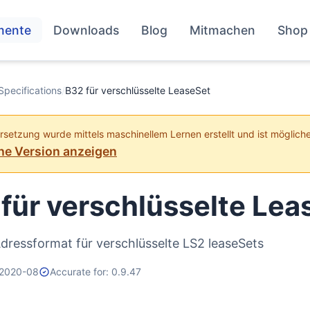
mente
Downloads
Blog
Mitmachen
Shop
Specifications
/
B32 für verschlüsselte LeaseSet
setzung wurde mittels maschinellem Lernen erstellt und ist möglich
he Version anzeigen
für verschlüsselte Lea
dressformat für verschlüsselte LS2 leaseSets
 2020-08
Accurate for: 0.9.47