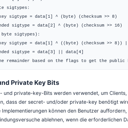
te sigtypes:

key sigtype = data[1] ^ (byte) (checksum >> 8)

nded sigtype = data[2] ^ (byte) (checksum >> 16)

 byte sigtypes):

key sigtype = data[1] ^ ((byte) (checksum >> 8)) |
nded sigtype = data[3] || data[4]

und Private Key Bits
t- und private-key-Bits werden verwendet, um Clients,
n, dass der secret- und/oder private-key benötigt wir
 Implementierungen können den Benutzer auffordern, di
indungsversuche ablehnen, wenn die erforderlichen Da