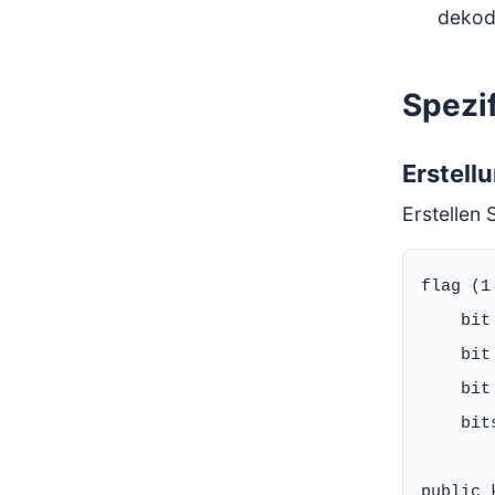
dekodi
Spezif
Erstell
Erstellen
flag (1 
    bit
    bit
    bit
    bit
public 