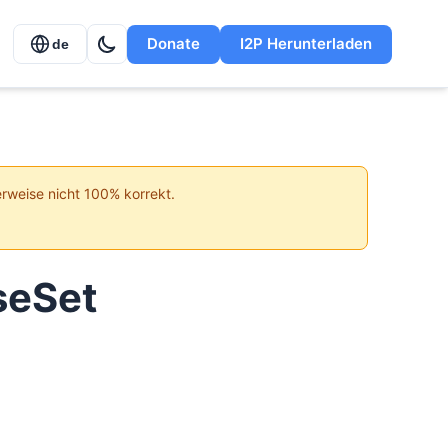
Donate
I2P Herunterladen
de
erweise nicht 100% korrekt.
seSet