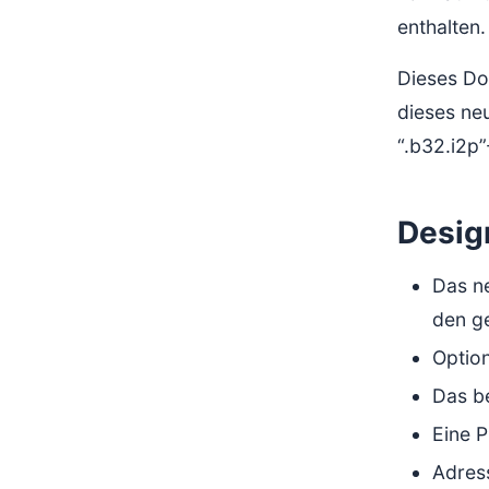
enthalten.
Dieses Do
dieses ne
“.b32.i2p”
Desig
Das n
den ge
Option
Das be
Eine 
Adres