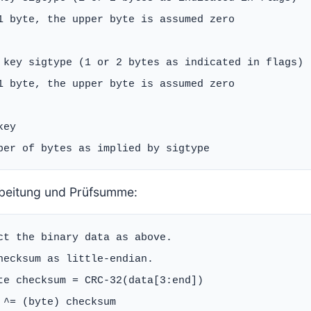
1 byte, the upper byte is assumed zero

 key sigtype (1 or 2 bytes as indicated in flags)

1 byte, the upper byte is assumed zero

ey

beitung und Prüfsumme:
ct the binary data as above.

hecksum as little-endian.

te checksum = CRC-32(data[3:end])

 ^= (byte) checksum
