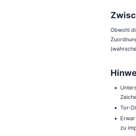
Zwisc
Obwohl di
Zuordnung
(wahrschei
Hinwe
Unter
Zeich
Tor-D
Erwart
zu imp