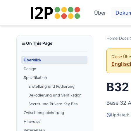
Über
Doku
Home
/
Docs
/
On This Page
Diese Über
Überblick
Englisc
Design
Spezifikation
B32 
Erstellung und Kodierung
Dekodierung und Verifikation
Base 32 A
Secret und Private Key Bits
Zwischenspeicherung
Updated:
Hinweise
Referenzen