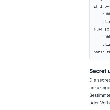
if 1 by
    pub
    bli
else (2
    pub
    bli
Secret 
Die secre
anzuzeige
Bestimmte
oder Verb