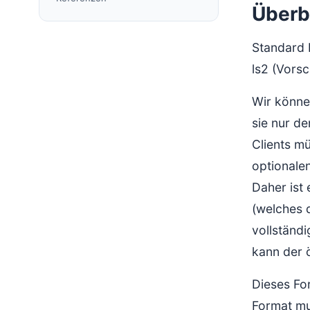
Überb
Standard B
ls2 (Vorsc
Wir könne
sie nur de
Clients mü
optionale
Daher ist 
(welches d
vollständ
kann der 
Dieses Fo
Format mu