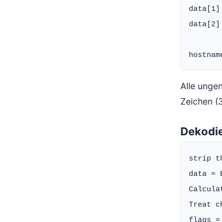
data[1]
data[2]
Alle unge
Zeichen (
Dekodie
strip t
data = 
Calcula
Treat c
flags =