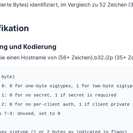
erte Bytes) identifiziert, im Vergleich zu 52 Zeichen (
ikation
ung und Kodierung
 Sie einen Hostname von {56+ Zeichen}.b32.i2p (35+ Zei
byte)

 0: 0 for one-byte sigtypes, 1 for two-byte sigtype
 1: 0 for no secret, 1 if secret is required

 2: 0 for no per-client auth, 1 if client private k
s 7-3: Unused, set to 0

key sigtype (1 or 2 bytes as indicated in flags)
