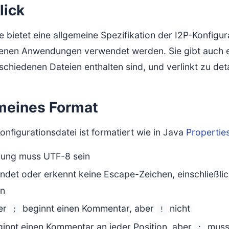
lick
e bietet eine allgemeine Spezifikation der I2P-Konfigu
enen Anwendungen verwendet werden. Sie gibt auch ei
schiedenen Dateien enthalten sind, und verlinkt zu det
meines Format
onfigurationsdatei ist formatiert wie in Java
Propertie
rung muss UTF-8 sein
ndet oder erkennt keine Escape-Zeichen, einschließli
n
er
beginnt einen Kommentar, aber
nicht
;
!
innt einen Kommentar an jeder Position, aber
muss 
;