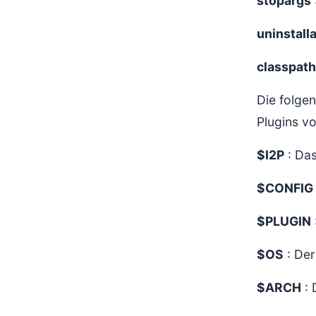
stopargs
uninstall
classpath
Die folgen
Plugins 
$I2P
: Das
$CONFIG
$PLUGIN
$OS
: Der
$ARCH
: 