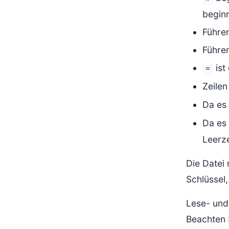
begin
Führen
Führe
ist
=
Zeile
Da es 
Da es 
Leerz
Die Datei 
Schlüssel
Lese- und
Beachten S