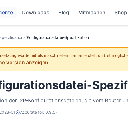
mente
Downloads
Blog
Mitmachen
Shop
Specifications
/
Konfigurationsdatei-Spezifikation
setzung wurde mittels maschinellem Lernen erstellt und ist möglich
he Version anzeigen
igurationsdatei-Spezif
tion der I2P-Konfigurationsdateien, die vom Route
 2023-01
Accurate for: 0.9.57