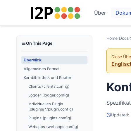
Über
Doku
Home
/
Docs
/
On This Page
Diese Über
Überblick
Englisc
Allgemeines Format
Kernbibliothek und Router
Konf
Clients (clients.config)
Logger (logger.config)
Spezifika
Individuelles Plugin
(plugins/*/plugin.config)
Updated:
Plugins (plugins.config)
Webapps (webapps.config)