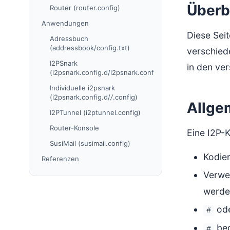
Überb
Router (router.config)
Anwendungen
Diese Seit
Adressbuch
(addressbook/config.txt)
verschied
I2PSnark
in den ver
(i2psnark.config.d/i2psnark.config)
Individuelle i2psnark
(i2psnark.config.d/
/
.config)
Allge
I2PTunnel (i2ptunnel.config)
Router-Konsole
Eine I2P-K
SusiMail (susimail.config)
Kodie
Referenzen
Verwe
werde
od
#
beg
#