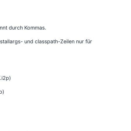
rennt durch Kommas.
tallargs- und classpath-Zeilen nur für
.i2p)
o)