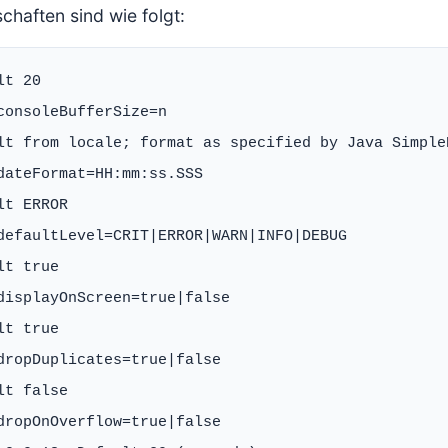
chaften sind wie folgt:
t 20

consoleBufferSize=n

lt from locale; format as specified by Java SimpleD
dateFormat=HH:mm:ss.SSS

lt ERROR

defaultLevel=CRIT|ERROR|WARN|INFO|DEBUG

lt true

displayOnScreen=true|false

lt true

dropDuplicates=true|false

lt false

dropOnOverflow=true|false
