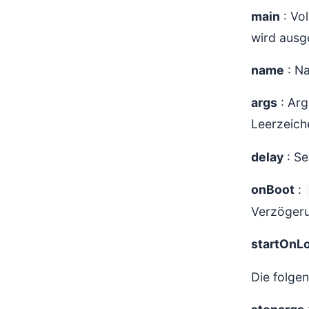
main
: Vol
wird ausge
name
: Na
args
: Arg
Leerzeich
delay
: Se
onBoot
:
Verzögeru
startOnL
Die folge