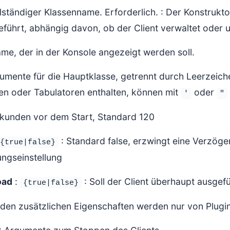
lständiger Klassenname. Erforderlich. : Der Konstrukt
führt, abhängig davon, ob der Client verwaltet oder un
me, der in der Konsole angezeigt werden soll.
umente für die Hauptklasse, getrennt durch Leerzeich
en oder Tabulatoren enthalten, können mit
oder
'
"
kunden vor dem Start, Standard 120
: Standard false, erzwingt eine Verzöge
{true|false}
ngseinstellung
oad
:
: Soll der Client überhaupt ausgef
{true|false}
nden zusätzlichen Eigenschaften werden nur von Plugi