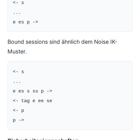
<- s

...

Bound sessions sind ähnlich dem Noise IK-
Muster.
<- s

...

e es s ss p ->

<- tag e ee se

<- p
