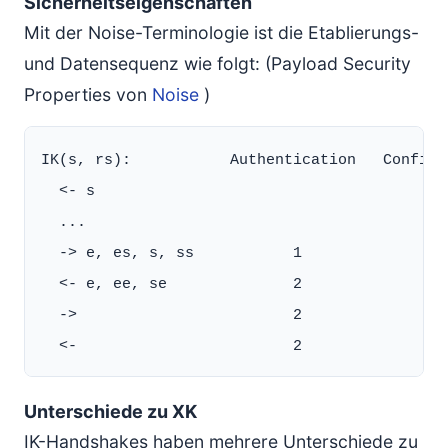
Sicherheitseigenschaften
Mit der Noise-Terminologie ist die Etablierungs-
und Datensequenz wie folgt: (Payload Security
Properties von
Noise
)
IK(s, rs):           Authentication   Confiden
  <- s

  ...

  -> e, es, s, ss           1                2
  <- e, ee, se              2                4
  ->                        2                5
Unterschiede zu XK
IK-Handshakes haben mehrere Unterschiede zu