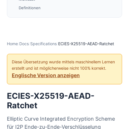
Definitionen
1) Nachrichtenformat
1a) Neues Session-Format
1b) Neues Sitzungsformat (mit Bindung)
1c) Neues Sitzungsformat (ohne Bindung)
Home
/
Docs
/
Specifications
/
ECIES-X25519-AEAD-Ratchet
1d) Einmaliges Format (keine Bindung oder Sitzung)
1f) KDFs für New Session Message
Diese Übersetzung wurde mittels maschinellem Lernen
erstellt und ist möglicherweise nicht 100% korrekt.
1g) Format der New Session Reply
Englische Version anzeigen
Notizen
1h) Format bestehender Sitzung
ECIES-X25519-AEAD-
2) ECIES-X25519
Ratchet
2a) Elligator2
3) AEAD (ChaChaPoly)
Elliptic Curve Integrated Encryption Scheme
4) Ratchets
für I2P Ende-zu-Ende-Verschlüsselung
5) Nutzlast