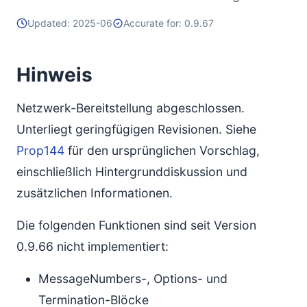
Typische Verwendungsmuster
Updated: 2025-06
Accurate for: 0.9.67
HTTP GET
HTTP POST
Hinweis
Replizierbares Datagramm
Mehrere Raw-Datagramme
Netzwerk-Bereitstellung abgeschlossen.
Einzelnes Raw-Datagramm
Unterliegt geringfügigen Revisionen. Siehe
Langlebige Sitzungen
Prop144
für den ursprünglichen Vorschlag,
Implementierungsüberlegungen
einschließlich Hintergrunddiskussion und
Verteidigung
zusätzlichen Informationen.
Parameter
Die folgenden Funktionen sind seit Version
Klassifikation
0.9.66 nicht implementiert:
Neuübertragungen und Zustandsübergänge
Schutz vor Wiederholungsangriffen
MessageNumbers-, Options- und
Verwandte Änderungen
Termination-Blöcke