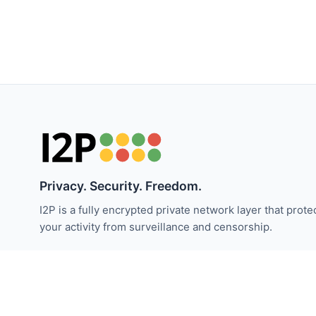
Privacy. Security. Freedom.
I2P is a fully encrypted private network layer that prote
your activity from surveillance and censorship.
Bleiben Sie über I2P-Neuigkeiten informiert:
Abonnieren