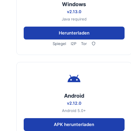
Windows
v2.13.0
Java required
Herunterladen
Spiegel
I2P
Tor
Android
v2.12.0
Android 5.0+
APK herunterladen