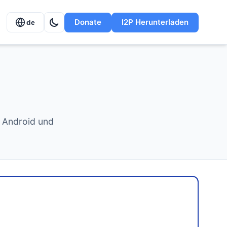
Donate
I2P Herunterladen
de
, Android und