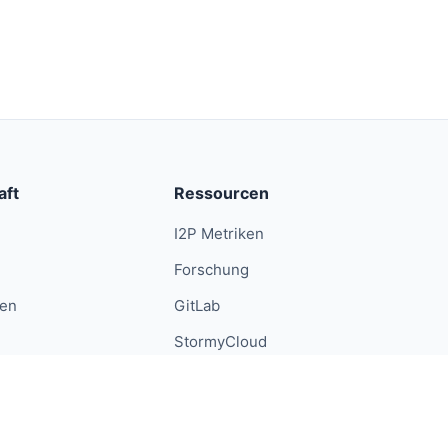
aft
Ressourcen
I2P Metriken
Forschung
ren
GitLab
StormyCloud