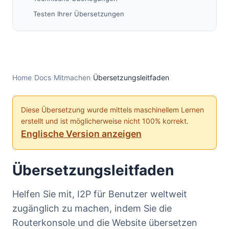
Testen Ihrer Übersetzungen
Hilfe erhalten
Community-Unterstützung
Häufige Fragen
Erweitert: Manuelle Übersetzung (Optional)
Home
/
Docs
/
Mitmachen
/
Übersetzungsleitfaden
Anforderungen
Prozess
Diese Übersetzung wurde mittels maschinellem Lernen
erstellt und ist möglicherweise nicht 100% korrekt.
Vielen Dank
Englische Version anzeigen
Übersetzungsleitfaden
Helfen Sie mit, I2P für Benutzer weltweit
zugänglich zu machen, indem Sie die
Routerkonsole und die Website übersetzen