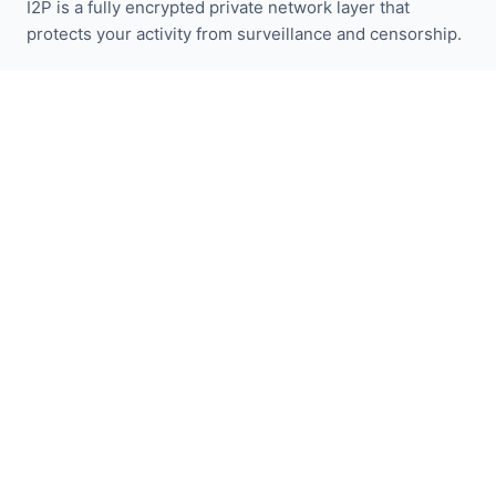
I2P is a fully encrypted private network layer that
protects your activity from surveillance and censorship.
Mantente informado con las noticias de I2P:
Suscribirse
Enlaces Rápidos
Donar
Introducción a I2P
Comunidad
Participa
Blog
Foros Oficiales