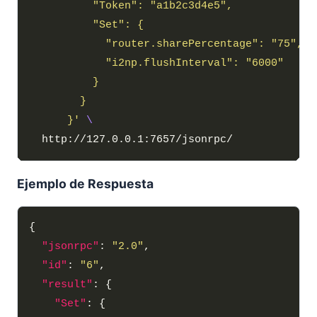
      }'
Ejemplo de Respuesta
"jsonrpc"
: 
"2.0"
"id"
: 
"6"
"result"
"Set"