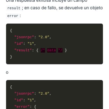
Una respuesta exitosa incluye un campo
; en caso de fallo, se devuelve un objeto
result
:
error
"jsonrpc"
: 
"2.0"
"id"
: 
"1"
"result"
: { 
/*
data
*/
o
"jsonrpc"
: 
"2.0"
"id"
: 
"1"
"error"