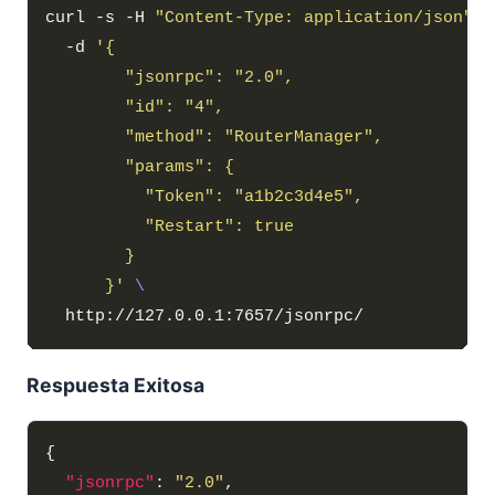
curl -s -H 
"Content-Type: application/json"
  -d 
      }'
Respuesta Exitosa
"jsonrpc"
: 
"2.0"