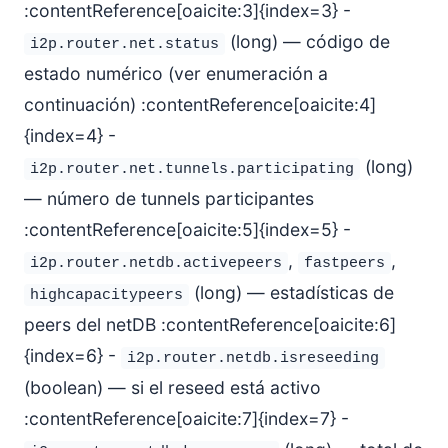
:contentReference[oaicite:3]{index=3} -
(long) — código de
i2p.router.net.status
estado numérico (ver enumeración a
continuación) :contentReference[oaicite:4]
{index=4} -
(long)
i2p.router.net.tunnels.participating
— número de tunnels participantes
:contentReference[oaicite:5]{index=5} -
,
,
i2p.router.netdb.activepeers
fastpeers
(long) — estadísticas de
highcapacitypeers
peers del netDB :contentReference[oaicite:6]
{index=6} -
i2p.router.netdb.isreseeding
(boolean) — si el reseed está activo
:contentReference[oaicite:7]{index=7} -