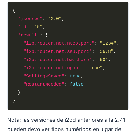
"jsonrpc"
: 
"2.0"
"id"
: 
"5"
"result"
"i2p.router.net.ntcp.port"
: 
"1234"
"i2p.router.net.ssu.port"
: 
"5678"
"i2p.router.net.bw.share"
: 
"50"
"i2p.router.net.upnp"
: 
"true"
"SettingsSaved"
: 
true
"RestartNeeded"
: 
false
Nota: las versiones de i2pd anteriores a la 2.41
pueden devolver tipos numéricos en lugar de