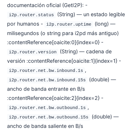
documentación oficial (GetI2P): -
(String) — un estado legible
i2p.router.status
por humanos -
(long) —
i2p.router.uptime
milisegundos (o string para i2pd más antiguo)
:contentReference[oaicite:0]{index=0} -
(String) — cadena de
i2p.router.version
versión :contentReference[oaicite:1]{index=1} -
,
i2p.router.net.bw.inbound.1s
(double) —
i2p.router.net.bw.inbound.15s
ancho de banda entrante en B/s
:contentReference[oaicite:2]{index=2} -
,
i2p.router.net.bw.outbound.1s
(double) —
i2p.router.net.bw.outbound.15s
ancho de banda saliente en B/s