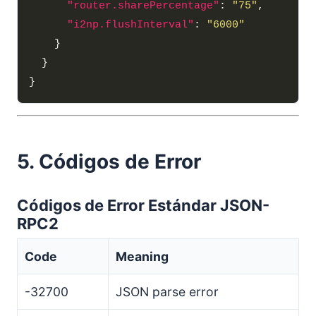
"router.sharePercentage"
: 
"75"
"i2np.flushInterval"
: 
"6000"
5. Códigos de Error
Códigos de Error Estándar JSON-
RPC2
Code
Meaning
-32700
JSON parse error