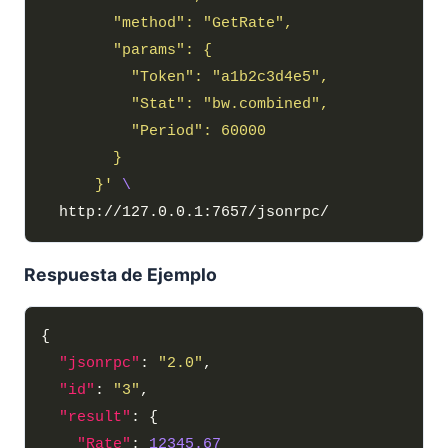
      }'
Respuesta de Ejemplo
"jsonrpc"
: 
"2.0"
"id"
: 
"3"
"result"
"Rate"
: 
12345.67