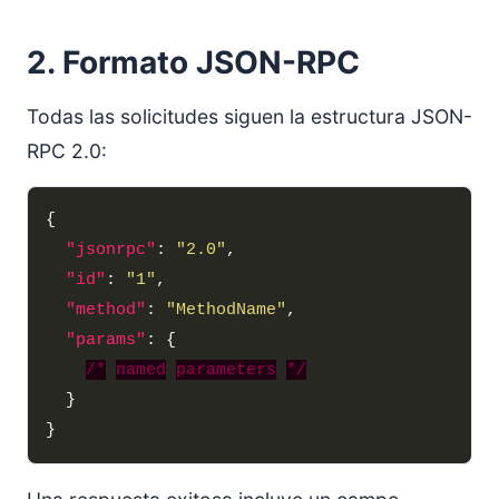
2. Formato JSON-RPC
Todas las solicitudes siguen la estructura JSON-
RPC 2.0:
"jsonrpc"
: 
"2.0"
"id"
: 
"1"
"method"
: 
"MethodName"
"params"
/*
named
parameters
*/