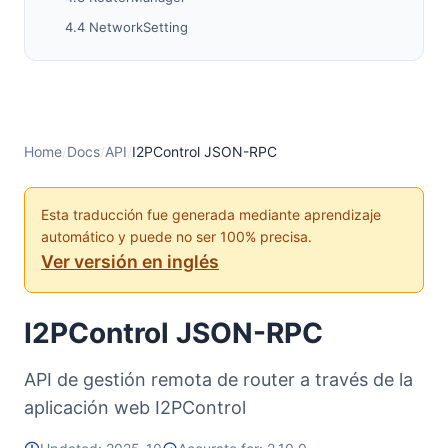
4.4 NetworkSetting
4.5 Configuración Avanzada
5. Códigos de Error
Códigos de Error Estándar JSON-RPC2
6. Uso y mejores prácticas
Home
/
Docs
/
API
/
I2PControl JSON-RPC
Esta traducción fue generada mediante aprendizaje
automático y puede no ser 100% precisa.
Ver versión en inglés
I2PControl JSON-RPC
API de gestión remota de router a través de la
aplicación web I2PControl