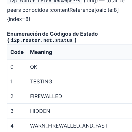
(long) — total de
i2p.router.netdb.knownpeers
peers conocidos :contentReference[oaicite:8]
{index=8}
Enumeración de Códigos de Estado
(
)
i2p.router.net.status
Code
Meaning
0
OK
1
TESTING
2
FIREWALLED
3
HIDDEN
4
WARN_FIREWALLED_AND_FAST