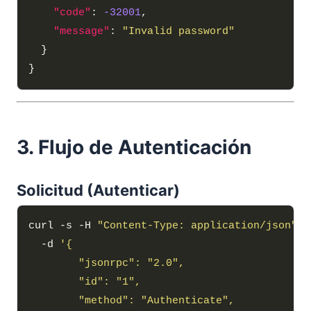
"code"
: 
-32001
"message"
: 
"Invalid password"
3. Flujo de Autenticación
Solicitud (Autenticar)
curl -s -H 
"Content-Type: application/json"
  -d 