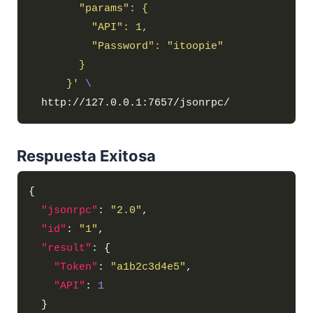
      }'
Respuesta Exitosa
"jsonrpc"
: 
"2.0"
"id"
: 
"1"
"result"
"Token"
: 
"a1b2c3d4e5"
"API"
: 
1