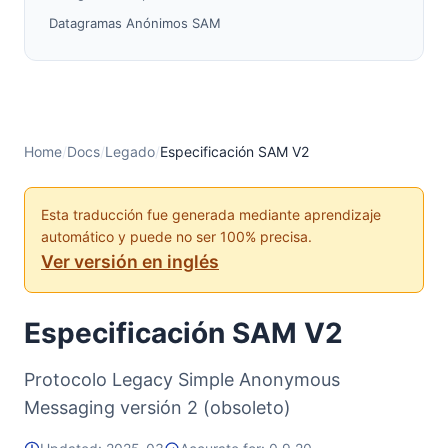
Datagramas Anónimos SAM
Funcionalidad de la Utilidad SAM
Valores de RESULT
Opciones de Tunnel, I2CP y Streaming
Notas sobre Base 64
Home
/
Docs
/
Legado
/
Especificación SAM V2
Implementaciones de Bibliotecas de Cliente
Configuración SAM por Defecto
Esta traducción fue generada mediante aprendizaje
automático y puede no ser 100% precisa.
Ver versión en inglés
Especificación SAM V2
Protocolo Legacy Simple Anonymous
Messaging versión 2 (obsoleto)