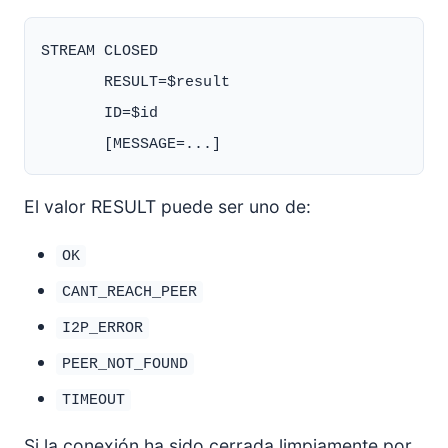
STREAM CLOSED

       RESULT=$result

       ID=$id

El valor RESULT puede ser uno de:
OK
CANT_REACH_PEER
I2P_ERROR
PEER_NOT_FOUND
TIMEOUT
Si la conexión ha sido cerrada limpiamente por