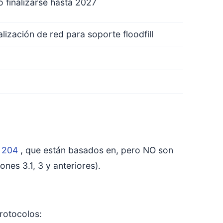
 finalizarse hasta 2027
lización de red para soporte floodfill
 204
, que están basados en, pero NO son
es 3.1, 3 y anteriores).
protocolos: