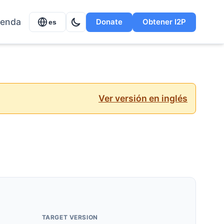
ienda
Donate
Obtener I2P
es
Ver versión en inglés
TARGET VERSION