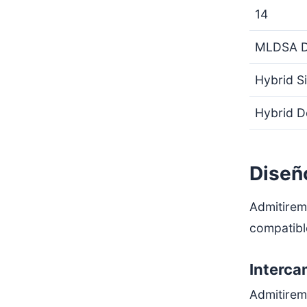
14
MLDSA D
Hybrid S
Hybrid D
Diseñ
Admitirem
compatibl
Interca
Admitiremo