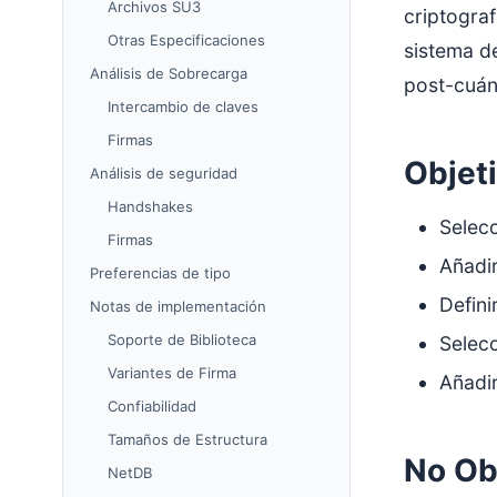
Archivos SU3
criptogra
Otras Especificaciones
sistema de
Análisis de Sobrecarga
post-cuánt
Intercambio de claves
Firmas
Objet
Análisis de seguridad
Handshakes
Selecc
Firmas
Añadir
Preferencias de tipo
Defini
Notas de implementación
Soporte de Biblioteca
Selecc
Variantes de Firma
Añadir
Confiabilidad
Tamaños de Estructura
No Ob
NetDB