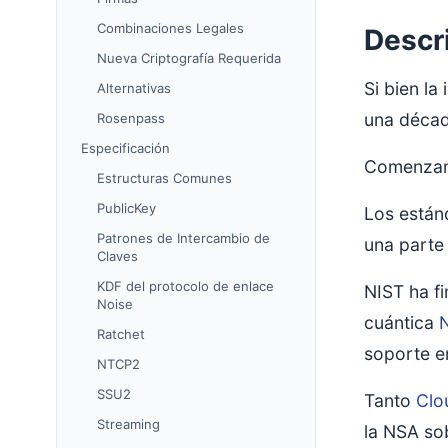
Combinaciones Legales
Descr
Nueva Criptografía Requerida
Si bien l
Alternativas
una décad
Rosenpass
Especificación
Comenzamo
Estructuras Comunes
PublicKey
Los estánd
Patrones de Intercambio de
una parte 
Claves
KDF del protocolo de enlace
NIST ha f
Noise
cuántica
Ratchet
soporte e
NTCP2
SSU2
Tanto
Clo
Streaming
la NSA so