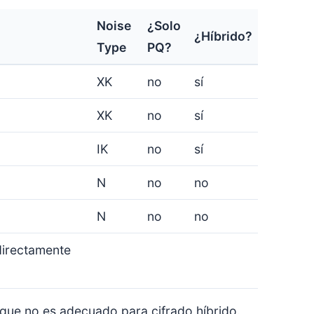
Noise
¿Solo
¿Híbrido?
Type
PQ?
XK
no
sí
XK
no
sí
IK
no
sí
N
no
no
N
no
no
directamente
o que no es adecuado para cifrado híbrido.