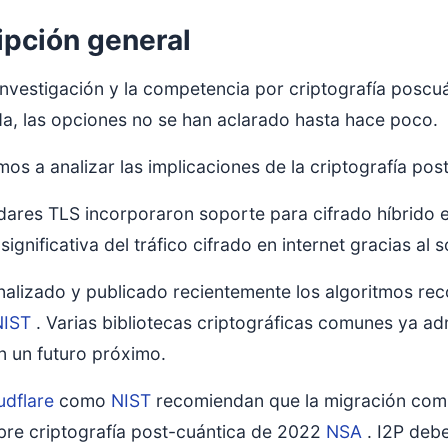
ipción general
a investigación y la competencia por criptografía pos
a, las opciones no se han aclarado hasta hace poco.
s a analizar las implicaciones de la criptografía po
ares TLS incorporaron soporte para cifrado híbrido en
significativa del tráfico cifrado en internet gracias a
inalizado y publicado recientemente los algoritmos re
NIST
. Varias bibliotecas criptográficas comunes ya ad
n un futuro próximo.
udflare
como
NIST
recomiendan que la migración comi
bre criptografía post-cuántica de 2022
NSA
. I2P debe