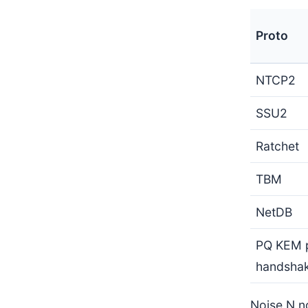
Proto
NTCP2
SSU2
Ratchet
TBM
NetDB
PQ KEM p
handshak
Noise N no