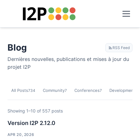
Blog
RSS Feed
Dernières nouvelles, publications et mises à jour du
projet I2P
All Posts
Community
Conferences
Development
734
7
7
9
Showing 1–10 of 557 posts
Version I2P 2.12.0
APR 20, 2026